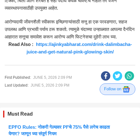
टिक्की, चिला आणि शरबत हे सहा पदार्थ केवळ चविष्टच नाहीत तर वजन
व्यवस्थापनासाठीही उपयुक्त आहेत.
आरोग्यदायी जीवनशैली स्वीकारू इच्छिणाऱ्यांसाठी सत्तू हा एक परवडणारा, सहज
उपलब्ध आणि प्रभावी पर्याय ठरू शकतो. त्यामुळे यंदाच्या उन्हाळ्यात आपल्या दैनंदिन
आहारात सत्तूचा समावेश करून आरोग्य आणि फिटनेसचा दुहेरी लाभ घ्या.
Read Also :
https://ajinkyabharat.com/drink-dalimbacha-
juice-and-get-natural-pink-glowing-skin/
First Published:
JUNE 5, 2026 2:09 PM
Last Updated:
JUNE 5, 2026 2:09 PM
Follow on
Must Read
EPFO Rules: नोकरी गेल्यावर PFचे 75% पैसे लगेच काढता
येणार? जाणून घ्या संपूर्ण नियम