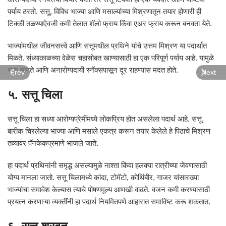
पर्याय ठरतो. सत्तू, विविध भाज्या आणि मसाल्यांच्या मिश्रणातून तयार होणारी ही
टिक्की तळण्याऐवजी कमी तेलात शॅलो फ्राय किंवा एअर फ्राय करून बनवता येते.
भाज्यांमधील जीवनसत्त्वे आणि सत्तूमधील प्रथिने यांचे उत्तम मिश्रण या पदार्थात
मिळते. संध्याकाळच्या वेळेस चहासोबत खाण्यासाठी हा एक परिपूर्ण पर्याय आहे. यामुळे
भूक भागते आणि अनारोग्यदायी स्नॅक्सपासून दूर राहण्यास मदत होते.
Prev
Next
५. सत्तू चिला
सत्तू चिला हा सध्या आरोग्यप्रेमींमध्ये लोकप्रिय होत असलेला पदार्थ आहे. सत्तू,
बारीक चिरलेल्या भाज्या आणि मसाले एकत्र करून तयार केलेले हे पिठाचे मिश्रण
तव्यावर पॅनकेकप्रमाणे भाजले जाते.
हा पदार्थ प्रथिनांनी समृद्ध असल्यामुळे नाश्ता किंवा हलक्या रात्रीच्या जेवणासाठी
योग्य मानला जातो. सत्तू चिलामध्ये कांदा, टोमॅटो, कोथिंबीर, गाजर यांसारख्या
भाज्यांचा समावेश केल्यास त्याचे पोषणमूल्य आणखी वाढते. वजन कमी करण्यासाठी
प्रयत्न करणाऱ्या व्यक्तींनी हा पदार्थ नियमितपणे आहारात समाविष्ट करू शकतात.