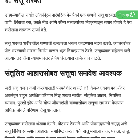
६. सत्तू शरबत
उन्हाळ्यातील सर्वात लोकप्रिय पारंपरिक पेयांपैकी एक म्हणजे सत्तू शरबत. सत्तू,
Group
पाणी, लिंबाचा रस, काळे मीठ आणि सौम्य मसाल्यांच्या मिश्रणातून तयार होणारे हे पेय
शरीराला तत्काळ ऊर्जा देते.
सत्तू शरबत शरीरातील पाण्याची कमतरता भरून काढण्यास मदत करते. त्याचबरोबर
पोट भरल्याची भावना निर्माण करून भूक नियंत्रणात ठेवते. उन्हाळ्यात बाहेरून घरी
आल्यानंतर किंवा व्यायामानंतर हे पेय घेतल्यास ताजेतवाने वाटते.
संतुलित आहारासोबत सत्तूचा समावेश आवश्यक
जरी सत्तू वजन कमी करण्यासाठी फायदेशीर असले तरी केवळ एकाच पदार्थावर
अवलंबून राहून अपेक्षित परिणाम मिळू शकत नाहीत. संतुलित आहार, नियमित
व्यायाम, पुरेशी झोप आणि योग्य जीवनशैली यांच्यासोबत सत्तूचा समावेश केल्यास
अधिक चांगले परिणाम दिसू शकतात.
उन्हाळ्यात शरीराला थंडावा देणारे, पोटभर ठेवणारे आणि पोषणमूल्यांनी समृद्ध असे
सत्तू विविध स्वरूपात आहारात समाविष्ट करता येते. सत्तू मसाला ताक, पराठा, लाडू,