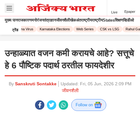
Epaper
Live
मुख्य पान
राजकारण
मनोरंजन
तंत्रज्ञान
जीवनशैली
खेळ
अंतराष्ट्रीय
राष्ट्रीय
States
शिक्षण
व्हिडीओ
023
Corona Virus
Karnataka Elections
Web Series
CSK vs LSG
Rahul Gand
ट्रेंड
उन्हाळ्यात वजन कमी करायचे आहे? सत्तूचे
हे 6 पौष्टिक पदार्थ ठरतील फायदेशीर
By
Sanskruti Sontakke
Updated:
Fri, 05 Jun, 2026 2:09 PM
जीवनशैली
Follow on