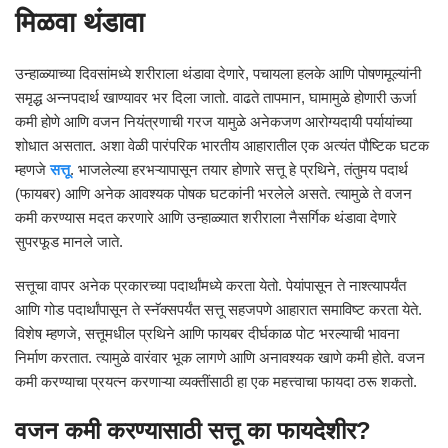
मिळवा थंडावा
उन्हाळ्याच्या दिवसांमध्ये शरीराला थंडावा देणारे, पचायला हलके आणि पोषणमूल्यांनी
समृद्ध अन्नपदार्थ खाण्यावर भर दिला जातो. वाढते तापमान, घामामुळे होणारी ऊर्जा
कमी होणे आणि वजन नियंत्रणाची गरज यामुळे अनेकजण आरोग्यदायी पर्यायांच्या
शोधात असतात. अशा वेळी पारंपरिक भारतीय आहारातील एक अत्यंत पौष्टिक घटक
म्हणजे
सत्तू
. भाजलेल्या हरभऱ्यापासून तयार होणारे सत्तू हे प्रथिने, तंतुमय पदार्थ
(फायबर) आणि अनेक आवश्यक पोषक घटकांनी भरलेले असते. त्यामुळे ते वजन
कमी करण्यास मदत करणारे आणि उन्हाळ्यात शरीराला नैसर्गिक थंडावा देणारे
सुपरफूड मानले जाते.
सत्तूचा वापर अनेक प्रकारच्या पदार्थांमध्ये करता येतो. पेयांपासून ते नाश्त्यापर्यंत
आणि गोड पदार्थांपासून ते स्नॅक्सपर्यंत सत्तू सहजपणे आहारात समाविष्ट करता येते.
विशेष म्हणजे, सत्तूमधील प्रथिने आणि फायबर दीर्घकाळ पोट भरल्याची भावना
निर्माण करतात. त्यामुळे वारंवार भूक लागणे आणि अनावश्यक खाणे कमी होते. वजन
कमी करण्याचा प्रयत्न करणाऱ्या व्यक्तींसाठी हा एक महत्त्वाचा फायदा ठरू शकतो.
वजन कमी करण्यासाठी सत्तू का फायदेशीर?