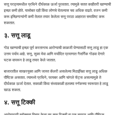
सत्तू पराठ्यामधील प्रथिने दीर्घकाळ ऊर्जा पुरवतात. त्यामुळे सतत काहीतरी खाण्याची
इच्छा कमी होते. यासोबत दही किंवा लोणचे घेतल्यास चव अधिक वाढते. वजन कमी
करू इच्छिणाऱ्यांनी कमी तेलात तयार केलेला सत्तू पराठा आहारात समाविष्ट करू
शकतात.
३. सत्तू लाडू
गोड खाण्याची इच्छा पूर्ण करतानाच आरोग्याची काळजी घेण्यासाठी सत्तू लाडू हा एक
उत्तम पर्याय आहे. सत्तू, सुका मेवा आणि मर्यादित प्रमाणात नैसर्गिक गोडवा देणारे
घटक वापरून हे लाडू तयार केले जातात.
बाजारातील साखरयुक्त आणि जास्त कॅलरी असलेल्या मिठाईंपेक्षा सत्तू लाडू अधिक
पौष्टिक असतात. त्यामध्ये प्रथिने, फायबर आणि चांगले फॅट्स असल्यामुळे ते
दीर्घकाळ ऊर्जा देतात. सकाळी किंवा संध्याकाळी हलक्या स्नॅकच्या स्वरूपात हे लाडू
खाऊ शकता.
४. सत्तू टिक्की
आरोग्यदायी स्नॅक्सचा विचार केला तर सत्तू टिक्की हा एक चवदार आणि पौष्टिक