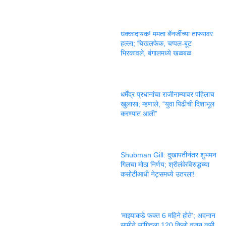
धक्कादायक! ममता बॅनर्जींच्या ताफ्यावर
हल्ला; चिखलफेक, चप्पल-बूट
भिरकावले, बंगालमध्ये खळबळ
धर्मेंद्र प्रधानांचा राजीनाम्यावर पहिलाच
खुलासा; म्हणाले, “युवा पिढीची दिशाभूल
करण्यात आली”
Shubman Gill: दुखापतीनंतर शुभमन
गिलचा मोठा निर्णय; श्रीलंकेविरुद्धच्या
कसोटीआधी नेट्समध्ये उतरला!
‘माझ्याकडे फक्त 6 महिने होते’; अदनान
सामीने सांगितला 120 किलो वजन कमी