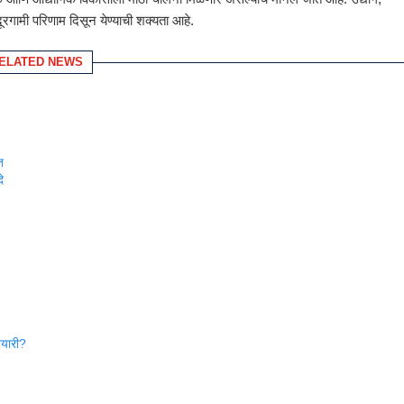
े दूरगामी परिणाम दिसून येण्याची शक्यता आहे.
ELATED NEWS
त
े
तयारी?