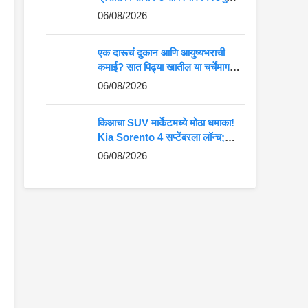
कमान?
06/08/2026
एक दारूचं दुकान आणि आयुष्यभराची
कमाई? सात पिढ्या खातील या चर्चेमागचं
खरं गणित जाणून घ्या
06/08/2026
किआचा SUV मार्केटमध्ये मोठा धमाका!
Kia Sorento 4 सप्टेंबरला लॉन्च;
Fortuner-Kodiaq ला देणार थेट
06/08/2026
टक्कर