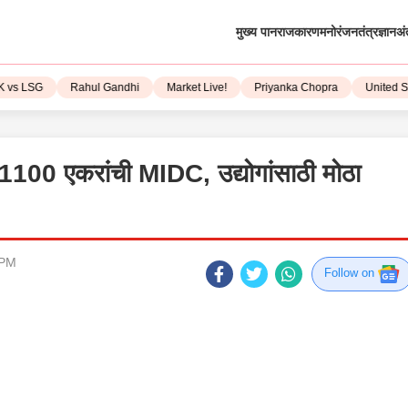
मुख्य पान
राजकारण
मनोरंजन
तंत्रज्ञान
अं
LSG
Rahul Gandhi
Market Live!
Priyanka Chopra
United State
र 1100 एकरांची MIDC, उद्योगांसाठी मोठा
 PM
Follow on