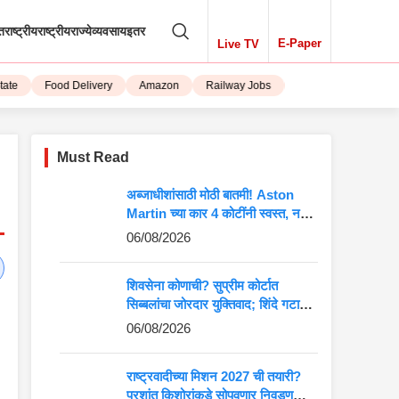
तराष्ट्रीय
राष्ट्रीय
राज्ये
व्यवसाय
इतर
E-Paper
Live TV
Food Delivery
Amazon
Railway Jobs
iPhone 15
Must Read
अब्जाधीशांसाठी मोठी बातमी! Aston
Martin च्या कार 4 कोटींनी स्वस्त, नवीन
किंमत पाहून बसेल धक्का
06/08/2026
शिवसेना कोणाची? सुप्रीम कोर्टात
सिब्बलांचा जोरदार युक्तिवाद; शिंदे गटाच्या
अडचणी वाढणार?
06/08/2026
राष्ट्रवादीच्या मिशन 2027 ची तयारी?
प्रशांत किशोरांकडे सोपवणार निवडणुकीची