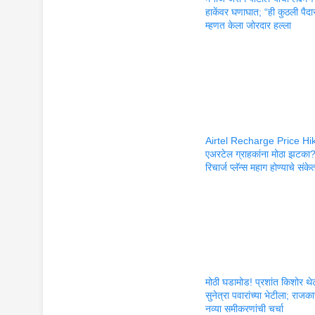
हाकेंवर घणाघात; “ही कुठली पैद
म्हणत केला जोरदार हल्ला
Airtel Recharge Price Hik
एअरटेल ग्राहकांना मोठा झटका
रिचार्ज प्लॅन्स महाग होण्याचे संके
मोठी घडामोड! प्रशांत किशोर थे
सुनेत्रा पवारांच्या भेटीला; राज
नव्या समीकरणांची चर्चा