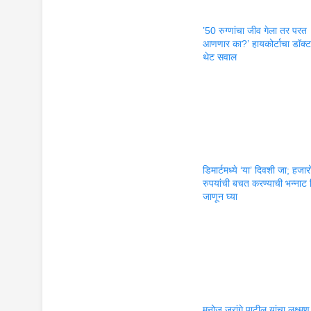
’50 रुग्णांचा जीव गेला तर परत
आणणार का?’ हायकोर्टाचा डॉक्टर
थेट सवाल
डिमार्टमध्ये ‘या’ दिवशी जा; हजार
रुपयांची बचत करण्याची भन्नाट 
जाणून घ्या
मनोज जरांगे पाटील यांचा लक्ष्मण