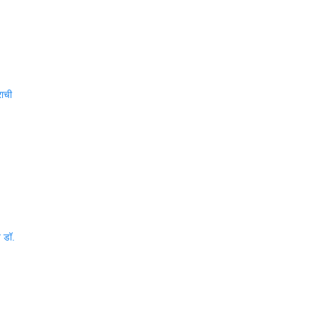
राची
त डॉ.