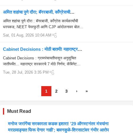
जोरदार निशाणा ठाकरे गटाचे...
अमित शहांचा पुणे दौरा; बॅनरबाजी, काँग्रेसची
धरपकड, पेपरफुटीवर बोलणार?
अमित शहांचा पुणे दौरा : बॅनरबाजी, काँग्रेस कार्यकर्त्यांची
धरपकड; NEET पेपरफुटी आणि CJP आंदोलनावर बोलणार
का? सर्वांचे लक्ष
Sat, 01 Aug, 2026 10:04 AM
Cabinet Decisions : मोठी बातमी! महाराष्ट्र
सरकारचे 7 मोठे निर्णय; ग्रामपंचायतीपासून
Cabinet Decisions : ग्रामपंचायतीपासून अनुसूचित
न्यायालयांपर्यंत मोठ्या घोषणा
जातीपर्यंत… महाराष्ट्र सरकारचे 7 मोठे निर्णय; कॅबिनेट
बैठकीत नेमकं काय घडलं? मुख्यमंत्र...
Tue, 28 Jul, 2026 3:35 PM
1
2
3
›
»
Must Read
मनोज जरांगेंचा सरकारला कडक इशारा! ‘29 ऑगस्टनंतर मंत्र्यांना
मराठवाड्यात फिरू देणार नाही’; बावनकुळे-शिरसाटांवर गंभीर आरोप