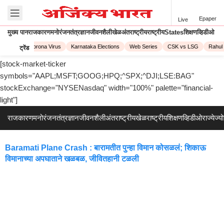
Epaper
Live
मुख्य पान
राजकारण
मनोरंजन
तंत्रज्ञान
जीवनशैली
खेळ
अंतराष्ट्रीय
राष्ट्रीय
States
शिक्षण
व्हिडीओ
PL 2023
Corona Virus
Karnataka Elections
Web Series
CSK vs LSG
Rahul 
ट्रेंड
[stock-market-ticker
symbols="AAPL;MSFT;GOOG;HPQ;^SPX;^DJI;LSE:BAG"
stockExchange="NYSENasdaq" width="100%" palette="financial-
light"]
राजकारण
मनोरंजन
तंत्रज्ञान
जीवनशैली
अंतराष्ट्रीय
खेळ
राष्ट्रीय
शिक्षण
व्हिडीओ
राज्ये
ज्य
Baramati Plane Crash : बारामतीत पुन्हा विमान कोसळलं; शिकाऊ
विमानाच्या अपघाताने खळबळ, जीवितहानी टळली