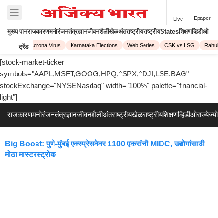
Epaper
Live
मुख्य पान
राजकारण
मनोरंजन
तंत्रज्ञान
जीवनशैली
खेळ
अंतराष्ट्रीय
राष्ट्रीय
States
शिक्षण
व्हिडीओ
PL 2023
Corona Virus
Karnataka Elections
Web Series
CSK vs LSG
Rahul
ट्रेंड
[stock-market-ticker
symbols="AAPL;MSFT;GOOG;HPQ;^SPX;^DJI;LSE:BAG"
stockExchange="NYSENasdaq" width="100%" palette="financial-
light"]
राजकारण
मनोरंजन
तंत्रज्ञान
जीवनशैली
अंतराष्ट्रीय
खेळ
राष्ट्रीय
शिक्षण
व्हिडीओ
राज्ये
ज्य
Big Boost: पुणे-मुंबई एक्स्प्रेसवेवर 1100 एकरांची MIDC, उद्योगांसाठी
मोठा मास्टरस्ट्रोक