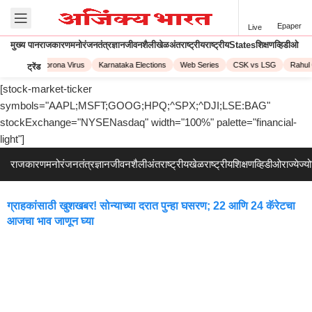
Epaper
Live
मुख्य पान
राजकारण
मनोरंजन
तंत्रज्ञान
जीवनशैली
खेळ
अंतराष्ट्रीय
राष्ट्रीय
States
शिक्षण
व्हिडीओ
PL 2023
Corona Virus
Karnataka Elections
Web Series
CSK vs LSG
Rahul 
ट्रेंड
[stock-market-ticker
symbols="AAPL;MSFT;GOOG;HPQ;^SPX;^DJI;LSE:BAG"
stockExchange="NYSENasdaq" width="100%" palette="financial-
light"]
राजकारण
मनोरंजन
तंत्रज्ञान
जीवनशैली
अंतराष्ट्रीय
खेळ
राष्ट्रीय
शिक्षण
व्हिडीओ
राज्ये
ज्य
ग्राहकांसाठी खुशखबर! सोन्याच्या दरात पुन्हा घसरण; 22 आणि 24 कॅरेटचा
आजचा भाव जाणून घ्या