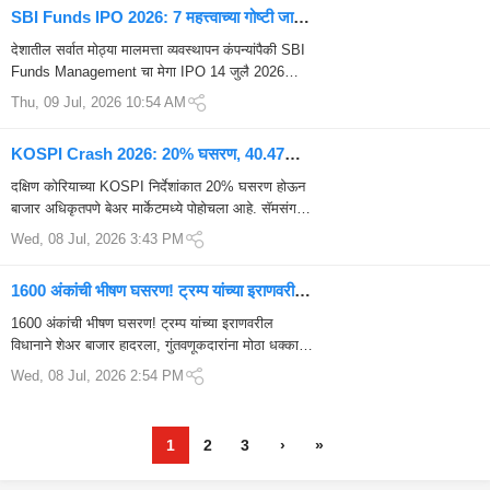
SBI Funds IPO 2026: 7 महत्त्वाच्या गोष्टी जाणून
घ्या; देशातील सर्वात मोठ्या AMC चा दमदार मेगा
देशातील सर्वात मोठ्या मालमत्ता व्यवस्थापन कंपन्यांपैकी SBI
IPO
Funds Management चा मेगा IPO 14 जुलै 2026
पासून खुला होणार आहे. किंमत बँड, सब्स्क्रिप्शनच्या तार...
Thu, 09 Jul, 2026 10:54 AM
KOSPI Crash 2026: 20% घसरण, 40.47
लाख कोटींचे नुकसान; AI बूमनंतर कोरियन बाजाराला
दक्षिण कोरियाच्या KOSPI निर्देशांकात 20% घसरण होऊन
मोठा धक्का
बाजार अधिकृतपणे बेअर मार्केटमध्ये पोहोचला आहे. सॅमसंग,
टेक स्टॉक्स आणि अमेरिकन बाजारातील विक्रीमुळे 40...
Wed, 08 Jul, 2026 3:43 PM
1600 अंकांची भीषण घसरण! ट्रम्प यांच्या इराणवरील
विधानाने शेअर बाजार हादरला, गुंतवणूकदारांना मोठा
1600 अंकांची भीषण घसरण! ट्रम्प यांच्या इराणवरील
धक्का
विधानाने शेअर बाजार हादरला, गुंतवणूकदारांना मोठा धक्का
जागतिक राजकारणातील एका महत्त्वाच्या घडामोडी...
Wed, 08 Jul, 2026 2:54 PM
1
2
3
›
»