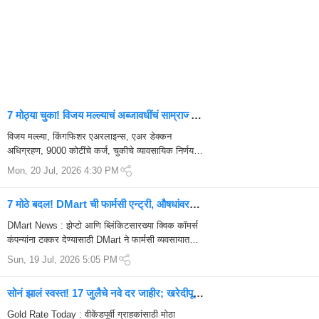
7 मोठ्या चुका! विजय मल्ल्याचं अब्जावधींचं साम्राज्य
कसं कोसळलं? ‘किंग ऑफ गुड टाइम्स’ ते ‘किंग ऑफ
विजय मल्ल्या, किंगफिशर एअरलाइन्स, एअर डेक्कन
बॅड टाइम्स’चा धक्कादायक प्रवास
अधिग्रहण, 9000 कोटींचे कर्ज, चुकीचे व्यावसायिक निर्णय
आणि 2012 मधील एअरलाइन बंद होण्यामागील संपूर्ण क...
Mon, 20 Jul, 2026 4:30 PM
7 मोठे बदल! DMart ची फार्मसी एन्ट्री, औषधांवर
20% सूट; झेप्टो-ब्लिंकिटला मोठे आव्हान
DMart News : झेप्टो आणि ब्लिंकिटसारख्या क्विक कॉमर्स
कंपन्यांना टक्कर देण्यासाठी DMart ने फार्मसी व्यवसायात
प्रवेश केला आहे. निवडक स्टोअर्समध्ये औषध...
Sun, 19 Jul, 2026 5:05 PM
सोनं झालं स्वस्त! 17 जुलैचे नवे दर जाहीर; खरेदीपूर्वी
पाहा तुमच्या शहरातील भाव
Gold Rate Today : वीकेंडपूर्वी ग्राहकांसाठी मोठा