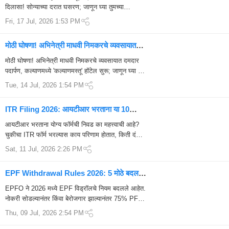
दिलासा! सोन्याच्या दरात घसरण; जाणून घ्या तुमच्या
शहरातील आजचे भाव Gold Rate Today 1...
Fri, 17 Jul, 2026 1:53 PM
मोठी घोषणा! अभिनेत्री माधवी निमकरचे व्यवसायात
दमदार पदार्पण, कल्याणमध्ये ‘कल्याणमस्तू’ हॉटेल सुरू;
मोठी घोषणा! अभिनेत्री माधवी निमकरचे व्यवसायात दमदार
जाणून घ्या 7 खास गोष्टी
पदार्पण, कल्याणमध्ये 'कल्याणमस्तू' हॉटेल सुरू; जाणून घ्या 7
खास गोष्टीअभिनेत्री माधवी निमकर...
Tue, 14 Jul, 2026 1:54 PM
ITR Filing 2026: आयटीआर भरताना या 10
महत्त्वाच्या चुका टाळा, नाहीतर हजारोंचा मोठा फटका
आयटीआर भरताना योग्य फॉर्मची निवड का महत्त्वाची आहे?
बसू शकतो
चुकीचा ITR फॉर्म भरल्यास काय परिणाम होतात, किती दंड
लागू शकतो, 15 दिवसांत दुरुस्तीची प्रक्रिया काय आहे ...
Sat, 11 Jul, 2026 2:26 PM
EPF Withdrawal Rules 2026: 5 मोठे बदल,
75% PF त्वरित मिळणार; उर्वरित 25% साठी 12
EPFO ने 2026 मध्ये EPF विड्रॉलचे नियम बदलले आहेत.
महिने प्रतीक्षा
नोकरी सोडल्यानंतर किंवा बेरोजगार झाल्यानंतर 75% PF
लगेच काढता येईल, मात्र उर्वरित 25% रक्कम 12
Thu, 09 Jul, 2026 2:54 PM
महिन्यांन...