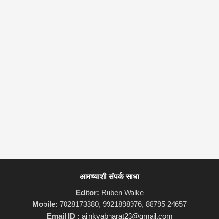
आमच्याशी संपर्क साधा
Editor:
Ruben Walke
Mobile:
7028173880, 9921898976, 88795 24657
Email ID :
ajinkyabharat23@gmail.com