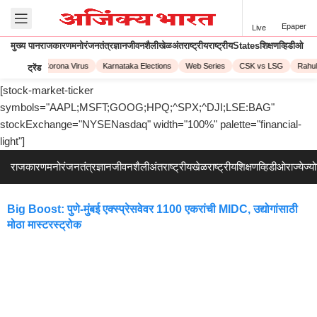
Epaper
Live
मुख्य पान
राजकारण
मनोरंजन
तंत्रज्ञान
जीवनशैली
खेळ
अंतराष्ट्रीय
राष्ट्रीय
States
शिक्षण
व्हिडीओ
IPL 2023
Corona Virus
Karnataka Elections
Web Series
CSK vs LSG
Rahul
ट्रेंड
[stock-market-ticker
symbols="AAPL;MSFT;GOOG;HPQ;^SPX;^DJI;LSE:BAG"
stockExchange="NYSENasdaq" width="100%" palette="financial-
light"]
राजकारण
मनोरंजन
तंत्रज्ञान
जीवनशैली
अंतराष्ट्रीय
खेळ
राष्ट्रीय
शिक्षण
व्हिडीओ
राज्ये
ज्य
Big Boost: पुणे-मुंबई एक्स्प्रेसवेवर 1100 एकरांची MIDC, उद्योगांसाठी
मोठा मास्टरस्ट्रोक