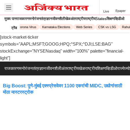
Epaper
Live
मुख्य पान
राजकारण
मनोरंजन
तंत्रज्ञान
जीवनशैली
खेळ
अंतराष्ट्रीय
राष्ट्रीय
States
शिक्षण
व्हिडीओ
IPL 2023
Corona Virus
Karnataka Elections
Web Series
CSK vs LSG
Rahul
ट्रेंड
[stock-market-ticker
symbols="AAPL;MSFT;GOOG;HPQ;^SPX;^DJI;LSE:BAG"
stockExchange="NYSENasdaq" width="100%" palette="financial-
light"]
राजकारण
मनोरंजन
तंत्रज्ञान
जीवनशैली
अंतराष्ट्रीय
खेळ
राष्ट्रीय
शिक्षण
व्हिडीओ
राज्ये
ज्य
Big Boost: पुणे-मुंबई एक्स्प्रेसवेवर 1100 एकरांची MIDC, उद्योगांसाठी
मोठा मास्टरस्ट्रोक