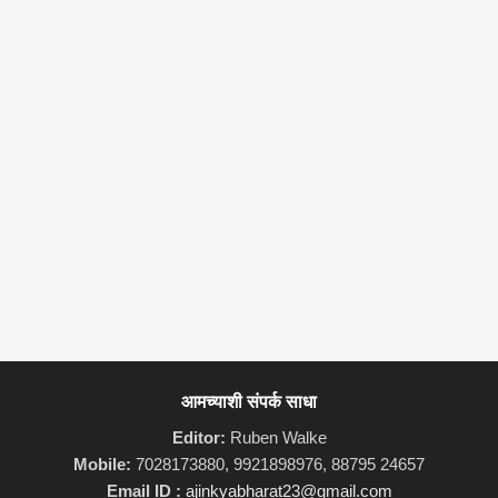
आमच्याशी संपर्क साधा
Editor:
Ruben Walke
Mobile:
7028173880, 9921898976, 88795 24657
Email ID :
ajinkyabharat23@gmail.com