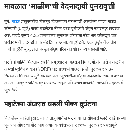
मावळात ‘माळीण’ची वेदनादायी पुनरावृत्ती
पुणे:
मावळ
तालुक्यातील विसापूर किल्ल्याच्या पायथ्याशी असलेल्या पाटण गावात
सोमवारी (6 जुलै) पहाटे घडलेल्या भीषण दरड दुर्घटनेने संपूर्ण महाराष्ट्र हादरला
आहे. पहाटे सुमारे 4.25 वाजण्याच्या सुमारास डोंगराचा मोठा भाग कोसळून चार
घरांवर माती व दगडांचा प्रचंड ढिगारा आला. या दुर्घटनेत एका कुटुंबातील तीन
जणांचा दुर्दैवी मृत्यू झाला असून संपूर्ण परिसरात शोककळा पसरली आहे.
घटनेची माहिती मिळताच स्थानिक प्रशासन, महसूल विभाग, पोलीस तसेच राष्ट्रीय
आपत्ती प्रतिसाद दल (NDRF) घटनास्थळी दाखल झाले. मुसळधार पाऊस,
चिखल आणि ढिगाऱ्यामुळे बचावकार्याला सुरुवातीला मोठ्या अडचणींचा सामना करावा
लागला. मात्र स्थानिक ग्रामस्थांच्या सहकार्याने बचाव पथकांनी तातडीने मदतकार्य
सुरू केले.
पहाटेच्या अंधारात घडली भीषण दुर्घटना
मिळालेल्या माहितीनुसार, मावळ तालुक्यातील पाटण गावात सोमवारी पहाटे साडेचारच्या
सुमारास डोंगराचा मोठा भाग अचानक कोसळला. सततच्या मुसळधार पावसामुळे