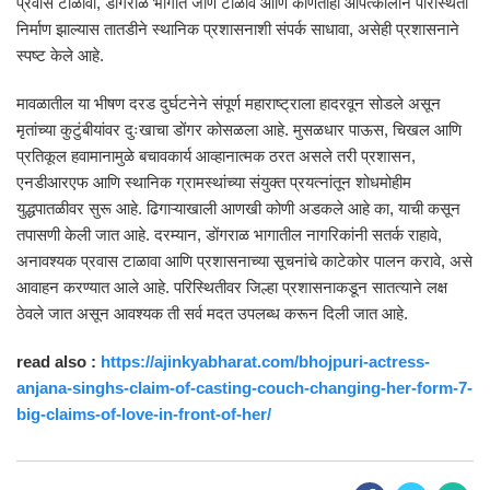
प्रवास टाळावा, डोंगराळ भागात जाणे टाळावे आणि कोणतीही आपत्कालीन परिस्थिती
निर्माण झाल्यास तातडीने स्थानिक प्रशासनाशी संपर्क साधावा, असेही प्रशासनाने
स्पष्ट केले आहे.
मावळातील या भीषण दरड दुर्घटनेने संपूर्ण महाराष्ट्राला हादरवून सोडले असून
मृतांच्या कुटुंबीयांवर दुःखाचा डोंगर कोसळला आहे. मुसळधार पाऊस, चिखल आणि
प्रतिकूल हवामानामुळे बचावकार्य आव्हानात्मक ठरत असले तरी प्रशासन,
एनडीआरएफ आणि स्थानिक ग्रामस्थांच्या संयुक्त प्रयत्नांतून शोधमोहीम
युद्धपातळीवर सुरू आहे. ढिगाऱ्याखाली आणखी कोणी अडकले आहे का, याची कसून
तपासणी केली जात आहे. दरम्यान, डोंगराळ भागातील नागरिकांनी सतर्क राहावे,
अनावश्यक प्रवास टाळावा आणि प्रशासनाच्या सूचनांचे काटेकोर पालन करावे, असे
आवाहन करण्यात आले आहे. परिस्थितीवर जिल्हा प्रशासनाकडून सातत्याने लक्ष
ठेवले जात असून आवश्यक ती सर्व मदत उपलब्ध करून दिली जात आहे.
read also :
https://ajinkyabharat.com/bhojpuri-actress-
anjana-singhs-claim-of-casting-couch-changing-her-form-7-
big-claims-of-love-in-front-of-her/