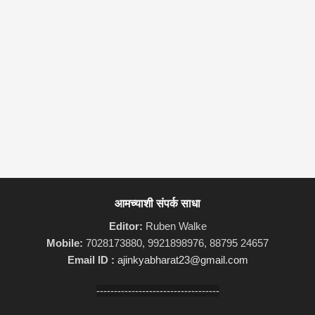
आमच्याशी संपर्क साधा
Editor:
Ruben Walke
Mobile:
7028173880, 9921898976, 88795 24657
Email ID :
ajinkyabharat23@gmail.com
-----------------------------------