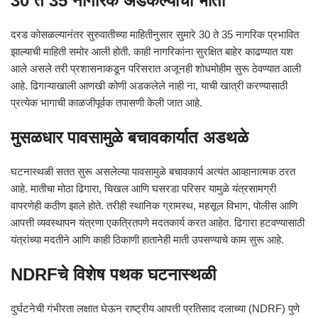
30 ते 35 नागरिक अडकल्याची भीती
दरड कोसळल्यानंतर सुरुवातीच्या माहितीनुसार सुमारे 30 ते 35 नागरिक प्रभावित
झाल्याची माहिती समोर आली होती. काही नागरिकांना सुरक्षित बाहेर काढण्यात यश
आले असले तरी प्रशासनाकडून परिसरात अजूनही शोधमोहीम सुरू ठेवण्यात आली
आहे. ढिगाऱ्याखाली आणखी कोणी अडकलेले नाही ना, याची खात्री करण्यासाठी
प्रत्येक भागाची काळजीपूर्वक तपासणी केली जात आहे.
मुसळधार पावसामुळे बचावकार्यात अडथळे
घटनास्थळी सतत सुरू असलेल्या पावसामुळे बचावकार्य अत्यंत आव्हानात्मक ठरत
आहे. मातीचा मोठा ढिगारा, चिखल आणि घसरडा परिसर यामुळे यंत्रसामग्री
वापरणेही कठीण झाले होते. तरीही स्थानिक ग्रामस्थ, महसूल विभाग, पोलीस आणि
आपत्ती व्यवस्थापन यंत्रणा एकत्रितपणे मदतकार्य करत आहेत. ढिगारा हटवण्यासाठी
यंत्रांच्या मदतीने आणि काही ठिकाणी हातानेही माती उपसण्याचे काम सुरू आहे.
NDRFचे विशेष पथक घटनास्थळी
दुर्घटनेची गंभीरता लक्षात घेऊन राष्ट्रीय आपत्ती प्रतिसाद दलाच्या (NDRF) पुणे