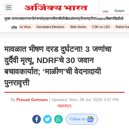
Epaper
Live
मुख्य पान
राजकारण
मनोरंजन
तंत्रज्ञान
जीवनशैली
खेळ
अंतराष्ट्रीय
राष्ट्रीय
States
शिक्षण
व्हिडीओ
023
Corona Virus
Karnataka Elections
Web Series
CSK vs LSG
Rahul Gand
ट्रेंड
मावळात भीषण दरड दुर्घटना! 3 जणांचा
दुर्दैवी मृत्यू, NDRFचे 30 जवान
बचावकार्यात; ‘माळीण’ची वेदनादायी
पुनरावृत्ती
By
Prasad Gotmare
Updated:
Mon, 06 Jul, 2026 3:07 PM
महाराष्ट्र
Follow on