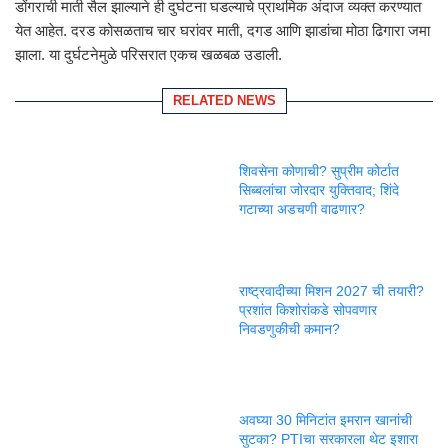
डोंगराची माती सैल झाल्याने ही दुर्घटना घडल्याचे प्राथमिक अंदाज व्यक्त करण्यात
येत आहेत. दरड कोसळताच चार घरांवर माती, दगड आणि झाडांचा मोठा ढिगारा जमा
झाला. या दुर्घटनेमुळे परिसरात एकच खळबळ उडाली.
RELATED NEWS
शिवसेना कोणाची? सुप्रीम कोर्टात
सिब्बलांचा जोरदार युक्तिवाद; शिंदे
गटाच्या अडचणी वाढणार?
राष्ट्रवादीच्या मिशन 2027 ची तयारी?
प्रशांत किशोरांकडे सोपवणार
निवडणुकीची कमान?
अवघ्या 30 मिनिटांत इमरान खानांची
सुटका? PTIचा सरकारला थेट इशारा