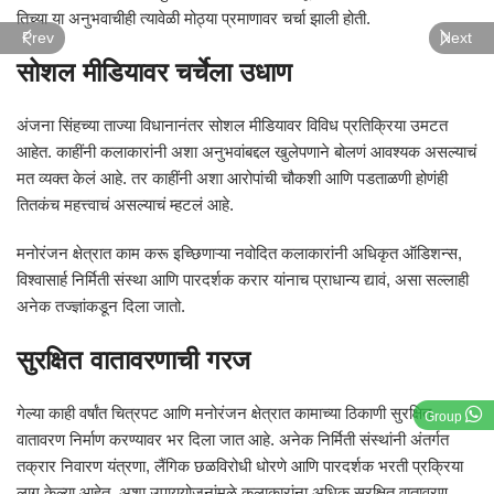
तिच्या या अनुभवाचीही त्यावेळी मोठ्या प्रमाणावर चर्चा झाली होती.
Prev
Next
सोशल मीडियावर चर्चेला उधाण
अंजना सिंहच्या ताज्या विधानानंतर सोशल मीडियावर विविध प्रतिक्रिया उमटत
आहेत. काहींनी कलाकारांनी अशा अनुभवांबद्दल खुलेपणाने बोलणं आवश्यक असल्याचं
मत व्यक्त केलं आहे. तर काहींनी अशा आरोपांची चौकशी आणि पडताळणी होणंही
तितकंच महत्त्वाचं असल्याचं म्हटलं आहे.
मनोरंजन क्षेत्रात काम करू इच्छिणाऱ्या नवोदित कलाकारांनी अधिकृत ऑडिशन्स,
विश्वासार्ह निर्मिती संस्था आणि पारदर्शक करार यांनाच प्राधान्य द्यावं, असा सल्लाही
अनेक तज्ज्ञांकडून दिला जातो.
सुरक्षित वातावरणाची गरज
गेल्या काही वर्षांत चित्रपट आणि मनोरंजन क्षेत्रात कामाच्या ठिकाणी सुरक्षित
Group
वातावरण निर्माण करण्यावर भर दिला जात आहे. अनेक निर्मिती संस्थांनी अंतर्गत
तक्रार निवारण यंत्रणा, लैंगिक छळविरोधी धोरणे आणि पारदर्शक भरती प्रक्रिया
लागू केल्या आहेत. अशा उपाययोजनांमुळे कलाकारांना अधिक सुरक्षित वातावरण