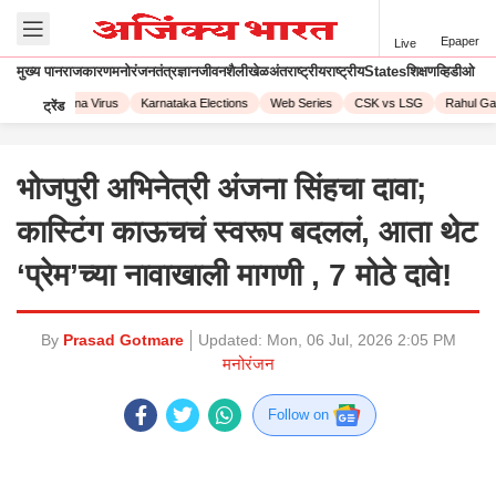
Epaper
Live
मुख्य पान
राजकारण
मनोरंजन
तंत्रज्ञान
जीवनशैली
खेळ
अंतराष्ट्रीय
राष्ट्रीय
States
शिक्षण
व्हिडीओ
023
Corona Virus
Karnataka Elections
Web Series
CSK vs LSG
Rahul Gand
ट्रेंड
भोजपुरी अभिनेत्री अंजना सिंहचा दावा;
कास्टिंग काऊचचं स्वरूप बदललं, आता थेट
‘प्रेम’च्या नावाखाली मागणी , 7 मोठे दावे!
By
Prasad Gotmare
Updated:
Mon, 06 Jul, 2026 2:05 PM
मनोरंजन
Follow on