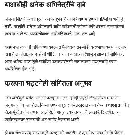
याआधीही अनेक अभिनेत्रींचे दावे
अंजना सिंह ही अशा प्रकारचा अनुभव किंवा निरीक्षण मांडणारी पहिली अभिनेत्री
नाही. यापूर्वीही अनेक अभिनेत्री आणि मॉडेल्सनी त्यांच्या करिअरच्या सुरुवातीच्या
काळात आलेल्या अडचणींबाबत सार्वजनिकपणे भाष्य केलं आहे.
काही कलाकारांनी भूमिकांच्या बदल्यात वैयक्तिक तडजोडी करण्याचा दबाव आल्याचा
दावा केला होता. तर काहींनी ऑडिशनच्या नावाखाली दिशाभूल झाल्याचं सांगितलं.
अशा अनेक घटनांमुळे नवोदित कलाकारांमध्ये जागरूकता वाढवण्याची गरज
अधोरेखित होत आहे.
फरहाना भट्टनेही सांगितला अनुभव
‘बिग बॉस’मुळे चर्चेत आलेली फरहाना भट्ट हिनेही यापूर्वी तिच्यासोबत घडलेला
अनुभव सांगितला होता. तिच्या म्हणण्यानुसार, चित्रपटात काम देण्याचं आश्वासन देत
तिला मुंबईत बोलावण्यात आलं होतं. मात्र, त्यानंतर काही आठवडे दिग्दर्शकाच्या
फार्महाऊसवर राहण्याची अट समोर ठेवण्यात आली.
ही बाब संशयास्पद वाटल्यामुळे फरहानाने तातडीने तेथून निघण्याचा निर्णय घेतला.