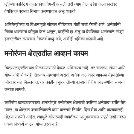
पूर्वीच्या कास्टिंग काऊचपेक्षा वेगळी असली तरी त्यामागील उद्देश कलाकारांवर
वैयक्तिक प्रभाव निर्माण करण्याचाच असू शकतो.
अभिनेत्रीच्या या विधानामुळे सोशल मीडियावर मोठी चर्चा रंगली आहे. अनेकांनी
तिच्या धाडसाचं कौतुक केलं असून, काहींनी हा अनुभव वैयक्तिक असल्याने संपूर्ण
इंडस्ट्रीवर त्यावरून निष्कर्ष काढू नये, अशीही भूमिका मांडली आहे.
मनोरंजन क्षेत्रातील आव्हानं कायम
चित्रपटसृष्टीत यश मिळवण्यासाठी केवळ अभिनयच नव्हे, तर सातत्य, संयम आणि
योग्य संधी मिळणंही तितकंच महत्त्वाचं असतं. अनेक कलाकार आपल्या मेहनतीच्या
जोरावर यश मिळवतात, तर काहींना सुरुवातीच्या काळात विविध अडचणींचा सामना
करावा लागतो.
कास्टिंग काऊचसारख्या आरोपांमुळे मनोरंजन क्षेत्राची प्रतिमा अनेकदा चर्चेत येते.
मात्र, या क्षेत्रात प्रामाणिकपणे काम करणारे निर्माते, दिग्दर्शक आणि कलाकारही
मोठ्या संख्येने आहेत. त्यामुळे कोणत्याही व्यक्तीच्या अनुभवावरून संपूर्ण उद्योगाबद्दल
एकच निष्कर्ष काढणं योग्य ठरत नाही.