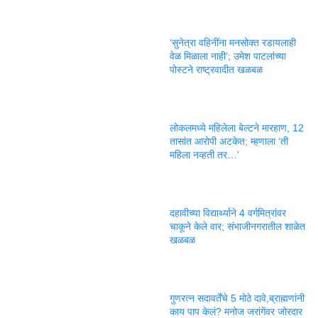
‘सुनेत्रा वहिनींना मनसोक्त रडायलाही
वेळ मिळाला नाही’; उमेश पाटलांच्या
पोस्टने राष्ट्रवादीत खळबळ
लोकलमध्ये महिलेला बेल्टने मारहाण, 12
तासांत आरोपी अटकेत; म्हणाला ‘ती
महिला नव्हती तर…’
दहावीच्या विद्यार्थ्याने 4 वर्गमित्रांवर
चाकूने केले वार; संभाजीनगरातील शाळेत
खळबळ
गुणरत्न सदावर्तेंचे 5 मोठे दावे,ब्राह्मणांनी
काय पाप केलं? मनोज जरांगेंवर जोरदार