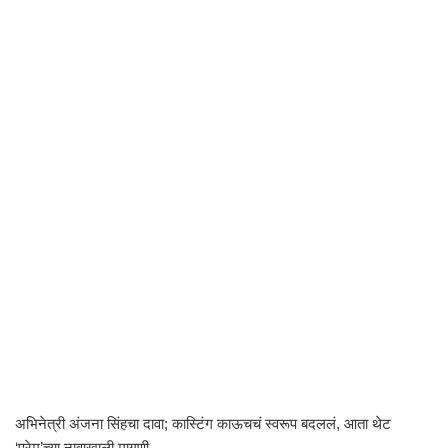
अभिनेत्री अंजना सिंहचा दावा; कास्टिंग काऊचचं स्वरूप बदललं, आता थेट
‘प्रेम’च्या नावाखाली मागणी