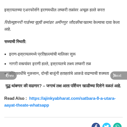
इस्रायलच्या एअरफोर्सने इराणमधील लष्करी तळांवर अचूक हल्ले करत
रिवोल्यूशनरी गार्डच्या यूएवी कमांडर अमीनपुर जौदकीचा
खात्मा केल्याचा दावा केला
आहे.
सध्याची स्थिती:
इराण-इस्रायलमध्ये प्रतिहल्ल्यांची मालिका सुरू
नागरी वस्त्यांवर इराणी हल्ले, इस्रायलचे लक्ष्य लष्करी तळ
कोट्यवधींचे नुकसान, दोन्ही बाजूंनी हताहतांचे आकडे वाढण्याची शक्यता
Prev
Next
युद्ध थांबणार की वाढणार? – जगाचं लक्ष आता पर्शियन खाडीच्या दिशेने वळलं आहे.
Read Also :
https://ajinkyabharat.com/satbara-8-a-utara-
aayat-theate-whatsapp