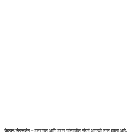
तेहरान/जेरुसलेम
– इस्रायल आणि इराण यांच्यातील संघर्ष आणखी उग्र झाला आहे.