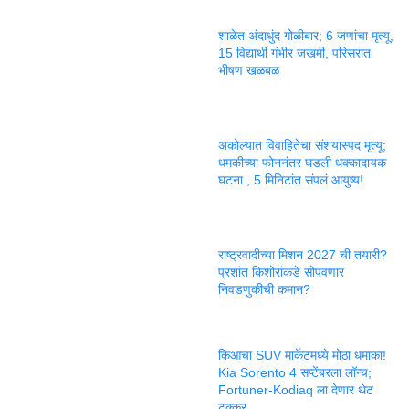
शाळेत अंदाधुंद गोळीबार; 6 जणांचा मृत्यू,
15 विद्यार्थी गंभीर जखमी, परिसरात
भीषण खळबळ
अकोल्यात विवाहितेचा संशयास्पद मृत्यू;
धमकीच्या फोननंतर घडली धक्कादायक
घटना , 5 मिनिटांत संपलं आयुष्य!
राष्ट्रवादीच्या मिशन 2027 ची तयारी?
प्रशांत किशोरांकडे सोपवणार
निवडणुकीची कमान?
किआचा SUV मार्केटमध्ये मोठा धमाका!
Kia Sorento 4 सप्टेंबरला लॉन्च;
Fortuner-Kodiaq ला देणार थेट
टक्कर