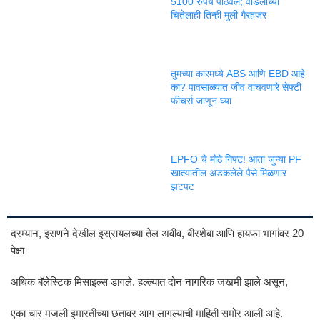
5100 रुपये पाठवले; वडिलांच्या
चितेलाही तिन्ही मुली गैरहजर
तुमच्या कारमध्ये ABS आणि EBD आहे
का? पावसाळ्यात जीव वाचवणारे सेफ्टी
फीचर्स जाणून घ्या
EPFO चे मोठे गिफ्ट! आता जुन्या PF
खात्यातील अडकलेले पैसे मिळणार
झटपट
दरम्यान, इराणने देखील इस्रायलच्या तेल अवीव, बीरशेबा आणि हायफा भागांवर 20
पेक्षा
अधिक बॅलेस्टिक मिसाइल्स डागले. हल्ल्यात दोन नागरिक जखमी झाले असून,
एका चार मजली इमारतीच्या छतावर आग लागल्याची माहिती समोर आली आहे.