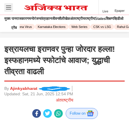
Epaper
Live
मुख्य पान
राजकारण
मनोरंजन
तंत्रज्ञान
जीवनशैली
खेळ
अंतराष्ट्रीय
राष्ट्रीय
States
शिक्षण
व्हिडीओ
2023
Corona Virus
Karnataka Elections
Web Series
CSK vs LSG
Rahul Ga
ट्रेंड
इस्रायलचा इराणवर पुन्हा जोरदार हल्ला!
इस्फहानमध्ये स्फोटांचे आवाज; युद्धाची
तीव्रता वाढली
By
Ajinkyabharat
Updated:
Sat, 21 Jun, 2025 12:54 PM
अंतराष्ट्रीय
Follow on