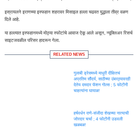
इस्रायलने इराणच्या इस्फहान शहरावर मिसाइल हल्ला चढवत युद्धाला तीव्र वळण
दिले आहे.
या हल्ल्यात इस्फहानमध्ये मोठ्या स्फोटांचे आवाज ऐकू आले असून, न्यूक्लिअर रिसर्च
साइटजवळील परिसर हादरून गेला.
RELATED NEWS
गुलाबी ड्रेसमध्ये माधुरी दीक्षितचं
अप्रतिम सौंदर्य, साठीच्या उंबरठ्यावरही
देतेय दमदार फॅशन गोल्स ; 5 फोटोंनी
चाहत्यांना घायाळ!
हर्षवर्धन राणे-संजीदा शेखच्या नात्याची
जोरदार चर्चा ; 4 फोटोंनी उडवली
खळबळ!