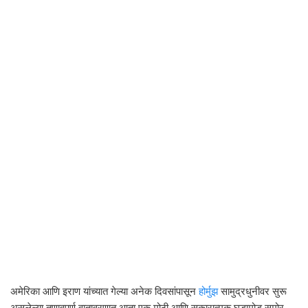
अमेरिका आणि इराण यांच्यात गेल्या अनेक दिवसांपासून
होर्मुझ
सामुद्रधुनीवर सुरू
असलेल्या तणावपूर्ण वातावरणात आता एक मोठी आणि सकारात्मक घडामोड समोर