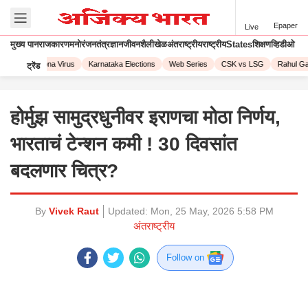
Epaper
Live
मुख्य पान
राजकारण
मनोरंजन
तंत्रज्ञान
जीवनशैली
खेळ
अंतराष्ट्रीय
राष्ट्रीय
States
शिक्षण
व्हिडीओ
023
Corona Virus
Karnataka Elections
Web Series
CSK vs LSG
Rahul Gan
ट्रेंड
होर्मुझ सामुद्रधुनीवर इराणचा मोठा निर्णय,
भारताचं टेन्शन कमी ! 30 दिवसांत
बदलणार चित्र?
By
Vivek Raut
Updated:
Mon, 25 May, 2026 5:58 PM
अंतराष्ट्रीय
Follow on