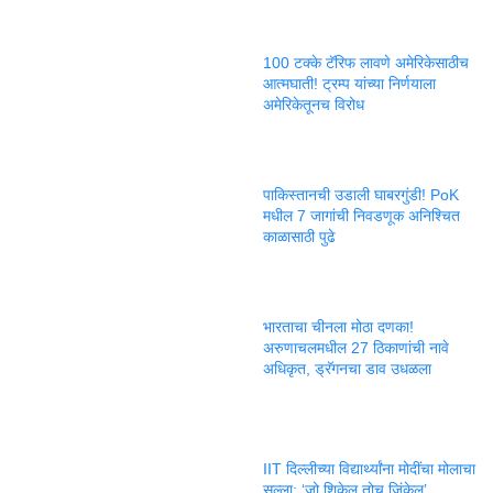
100 टक्के टॅरिफ लावणे अमेरिकेसाठीच
आत्मघाती! ट्रम्प यांच्या निर्णयाला
अमेरिकेतूनच विरोध
पाकिस्तानची उडाली घाबरगुंडी! PoK
मधील 7 जागांची निवडणूक अनिश्चित
काळासाठी पुढे
भारताचा चीनला मोठा दणका!
अरुणाचलमधील 27 ठिकाणांची नावे
अधिकृत, ड्रॅगनचा डाव उधळला
IIT दिल्लीच्या विद्यार्थ्यांना मोदींचा मोलाचा
सल्ला; ‘जो शिकेल तोच जिंकेल’