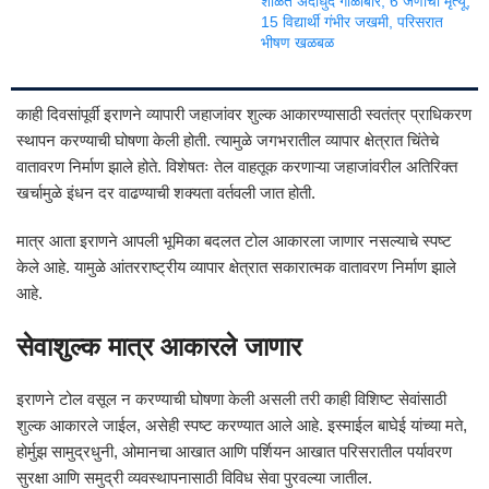
शाळेत अंदाधुंद गोळीबार; 6 जणांचा मृत्यू,
15 विद्यार्थी गंभीर जखमी, परिसरात
भीषण खळबळ
काही दिवसांपूर्वी इराणने व्यापारी जहाजांवर शुल्क आकारण्यासाठी स्वतंत्र प्राधिकरण
स्थापन करण्याची घोषणा केली होती. त्यामुळे जगभरातील व्यापार क्षेत्रात चिंतेचे
वातावरण निर्माण झाले होते. विशेषतः तेल वाहतूक करणाऱ्या जहाजांवरील अतिरिक्त
खर्चामुळे इंधन दर वाढण्याची शक्यता वर्तवली जात होती.
मात्र आता इराणने आपली भूमिका बदलत टोल आकारला जाणार नसल्याचे स्पष्ट
केले आहे. यामुळे आंतरराष्ट्रीय व्यापार क्षेत्रात सकारात्मक वातावरण निर्माण झाले
आहे.
सेवाशुल्क मात्र आकारले जाणार
इराणने टोल वसूल न करण्याची घोषणा केली असली तरी काही विशिष्ट सेवांसाठी
शुल्क आकारले जाईल, असेही स्पष्ट करण्यात आले आहे. इस्माईल बाघेई यांच्या मते,
होर्मुझ सामुद्रधुनी, ओमानचा आखात आणि पर्शियन आखात परिसरातील पर्यावरण
सुरक्षा आणि समुद्री व्यवस्थापनासाठी विविध सेवा पुरवल्या जातील.