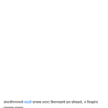
संभाजीनगरमध्ये
वादळी
वाऱ्याचा थरार! विमानतळाचे छत कोसळले, 4 जिल्ह्यांना
पावसाचा तडाखा