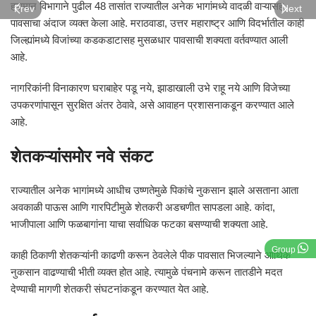
हवामान विभागाने पुढील 48 तासांत राज्यातील अनेक भागांमध्ये वादळी वाऱ्यासह
Prev
Next
पावसाचा अंदाज व्यक्त केला आहे. मराठवाडा, उत्तर महाराष्ट्र आणि विदर्भातील काही
जिल्ह्यांमध्ये विजांच्या कडकडाटासह मुसळधार पावसाची शक्यता वर्तवण्यात आली
आहे.
नागरिकांनी विनाकारण घराबाहेर पडू नये, झाडाखाली उभे राहू नये आणि विजेच्या
उपकरणांपासून सुरक्षित अंतर ठेवावे, असे आवाहन प्रशासनाकडून करण्यात आले
आहे.
शेतकऱ्यांसमोर नवे संकट
राज्यातील अनेक भागांमध्ये आधीच उष्णतेमुळे पिकांचे नुकसान झाले असताना आता
अवकाळी पाऊस आणि गारपिटीमुळे शेतकरी अडचणीत सापडला आहे. कांदा,
भाजीपाला आणि फळबागांना याचा सर्वाधिक फटका बसण्याची शक्यता आहे.
Group
काही ठिकाणी शेतकऱ्यांनी काढणी करून ठेवलेले पीक पावसात भिजल्याने आर्थिक
नुकसान वाढण्याची भीती व्यक्त होत आहे. त्यामुळे पंचनामे करून तातडीने मदत
देण्याची मागणी शेतकरी संघटनांकडून करण्यात येत आहे.