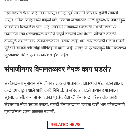
महाराष्ट्रात गेल्या काही दिवसांपासून मान्सूनपूर्व पावसाने जोरदार हजेरी लावली
असून अनेक जिल्ह्यांमध्ये वादळी वारे, विजांचा कडकडाट आणि मुसळधार पावसामुळे
जनजीवन विस्कळीत झाले आहे. रविवारी सायंकाळी छत्रपती संभाजीनगरमध्ये
घडलेल्या एका धक्कादायक घटनेने संपूर्ण राज्याचे लक्ष वेधले. जोरदार वादळी
वाऱ्यामुळे संभाजीनगर विमानतळावरील छताचा काही भाग कोसळल्याची घटना घडली.
सुदैवाने यामध्ये कोणतीही जीवितहानी झाली नाही, मात्र या प्रकारामुळे विमानतळाच्या
सुरक्षेबाबत गंभीर प्रश्न उपस्थित होत आहेत.
संभाजीनगर विमानतळावर नेमकं काय घडलं?
सायंकाळच्या सुमारास संभाजीनगर शहरात अचानक वातावरणात मोठा बदल झाला.
काळे ढग दाटून आले आणि काही मिनिटांतच जोरदार वादळी वाऱ्यासह पावसाला
सुरुवात झाली. वाऱ्याचा वेग इतका प्रचंड होता की विमानतळ परिसरातील काही
संरचनांना मोठा फटका बसला. यावेळी विमानतळाच्या छताचा काही भाग कोसळल्याने
प्रवाशांमध्ये एकच खळबळ उडाली.
RELATED NEWS