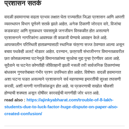
प्रशासन सतर्क
वादळी हवामानाचा वाढता प्रभाव लक्षात घेता राज्यातील जिल्हा प्रशासन आणि आपत्ती
व्यवस्थापन विभाग पूर्णपणे सतर्क झाले आहेत. अनेक ठिकाणी जोरदार वारे, विजांचा
कडकडाट आणि मुसळधार पावसामुळे जनजीवन विस्कळीत होत असल्याने
प्रशासनाने नागरिकांना आवश्यक ती काळजी घेण्याचे आवाहन केले आहे.
आपत्कालीन परिस्थिती हाताळण्यासाठी स्थानिक यंत्रणा सज्ज ठेवण्यात आल्या असून
बचाव पथकेही अलर्ट मोडवर आहेत. दरम्यान, छत्रपती संभाजीनगर विमानतळावरील
छत कोसळल्याच्या घटनेमुळे विमानतळांच्या सुरक्षेचा मुद्दा पुन्हा ऐरणीवर आला आहे.
सुदैवाने या घटनेत कोणतीही जीवितहानी झाली नसली तरी सार्वजनिक ठिकाणांच्या
बांधकाम गुणवत्तेबाबत गंभीर प्रश्न उपस्थित होत आहेत. विशेषतः वादळी हवामानात
अशा घटना घडत असल्याने प्रशासनाने सर्व महत्त्वाच्या इमारतींची सुरक्षा तपासणी
करावी, अशी मागणी नागरिकांकडून होत आहे. या प्रकरणाची सखोल चौकशी
होण्याची शक्यता असून दोषींवर कारवाईची मागणीही जोर धरत आहे.
read also :
https://ajinkyabharat.com/trouble-of-8-lakh-
students-due-to-luck-factor-huge-dispute-on-paper-also-
created-confusion/