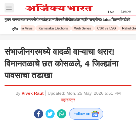
Epaper
Live
मुख्य पान
राजकारण
मनोरंजन
तंत्रज्ञान
जीवनशैली
खेळ
अंतराष्ट्रीय
राष्ट्रीय
States
शिक्षण
व्हिडीओ
023
Corona Virus
Karnataka Elections
Web Series
CSK vs LSG
Rahul Gand
ट्रेंड
संभाजीनगरमध्ये वादळी वाऱ्याचा थरार!
विमानतळाचे छत कोसळले, 4 जिल्ह्यांना
पावसाचा तडाखा
By
Vivek Raut
Updated:
Mon, 25 May, 2026 5:51 PM
महाराष्ट्र
Follow on