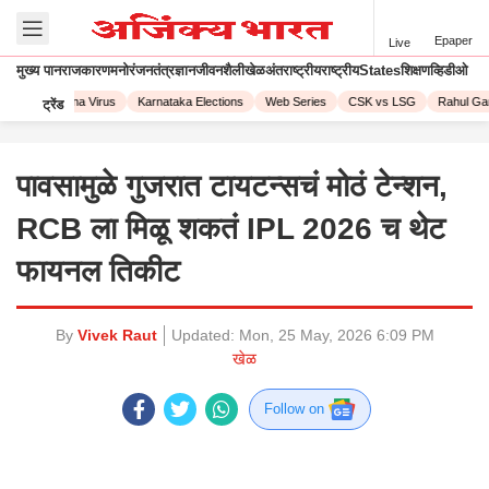
Epaper
Live
मुख्य पान
राजकारण
मनोरंजन
तंत्रज्ञान
जीवनशैली
खेळ
अंतराष्ट्रीय
राष्ट्रीय
States
शिक्षण
व्हिडीओ
023
Corona Virus
Karnataka Elections
Web Series
CSK vs LSG
Rahul Gand
ट्रेंड
पावसामुळे गुजरात टायटन्सचं मोठं टेन्शन,
RCB ला मिळू शकतं IPL 2026 च थेट
फायनल तिकीट
By
Vivek Raut
Updated:
Mon, 25 May, 2026 6:09 PM
खेळ
Follow on