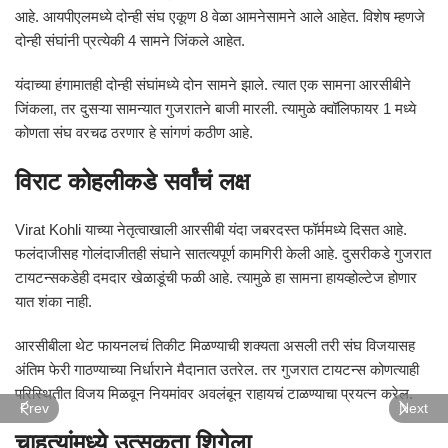
आहे. आयपीएलमध्ये दोन्ही संघ एकूण 8 वेळा आमनेसामने आले आहेत. विशेष म्हणजे
दोन्ही संघांनी प्रत्येकी 4 सामने जिंकले आहेत.
यंदाच्या हंगामातही दोन्ही संघांमध्ये दोन सामने झाले. त्यात एक सामना आरसीबीने
जिंकला, तर दुसऱ्या सामन्यात गुजरातने बाजी मारली. त्यामुळे क्वॉलिफायर 1 मध्ये
कोणता संघ वरचढ ठरणार हे सांगणं कठीण आहे.
विराट कोहलीकडे सर्वांचं लक्ष
Virat Kohli
याच्या नेतृत्वाखाली आरसीबी यंदा जबरदस्त फॉर्ममध्ये दिसत आहे.
फलंदाजीसह गोलंदाजीतही संघाने सातत्यपूर्ण कामगिरी केली आहे. दुसरीकडे गुजरात
टायटन्सकडेही दमदार खेळाडूंची फळी आहे. त्यामुळे हा सामना हायव्होल्टेज होणार
यात शंका नाही.
आरसीबीला थेट फायनलचं तिकीट मिळण्याची शक्यता असली तरी संघ विजयासह
अंतिम फेरी गाठण्याच्या निर्धाराने मैदानात उतरेल. तर गुजरात टायटन्स कोणत्याही
परिस्थितीत विजय मिळवून नियमांवर अवलंबून राहायचं टाळण्याचा प्रयत्न करेल.
Prev
Next
चाहत्यांमध्ये उत्सुकता शिगेला