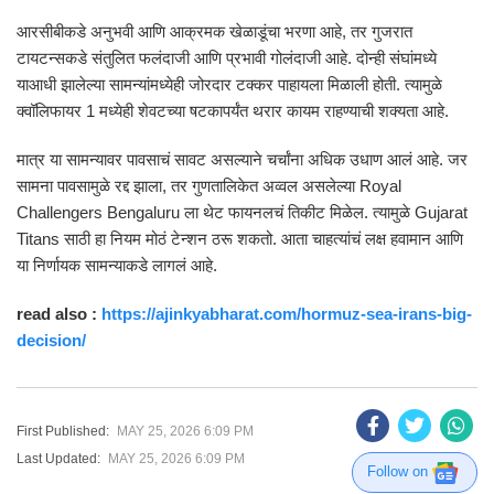
आरसीबीकडे अनुभवी आणि आक्रमक खेळाडूंचा भरणा आहे, तर गुजरात
टायटन्सकडे संतुलित फलंदाजी आणि प्रभावी गोलंदाजी आहे. दोन्ही संघांमध्ये
याआधी झालेल्या सामन्यांमध्येही जोरदार टक्कर पाहायला मिळाली होती. त्यामुळे
क्वॉलिफायर 1 मध्येही शेवटच्या षटकापर्यंत थरार कायम राहण्याची शक्यता आहे.
मात्र या सामन्यावर पावसाचं सावट असल्याने चर्चांना अधिक उधाण आलं आहे. जर
सामना पावसामुळे रद्द झाला, तर गुणतालिकेत अव्वल असलेल्या
Royal
Challengers Bengaluru
ला थेट फायनलचं तिकीट मिळेल. त्यामुळे
Gujarat
Titans
साठी हा नियम मोठं टेन्शन ठरू शकतो. आता चाहत्यांचं लक्ष हवामान आणि
या निर्णायक सामन्याकडे लागलं आहे.
read also :
https://ajinkyabharat.com/hormuz-sea-irans-big-
decision/
First Published:
MAY 25, 2026 6:09 PM
Last Updated:
MAY 25, 2026 6:09 PM
Follow on