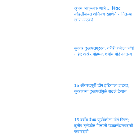
खूपच आक्रमक आणि… विराट
कोहलीबाबत अजिंक्य रहाणेने सांगितल्या
खास आठवणी
बुमराह दुखापतग्रस्त, तरीही शमीला संधी
नाही; अखेर मोहम्मद शमीचं मोठं वक्तव्य
15 ऑगस्टपूर्वी टीम इंडियाला झटका;
बुमराहच्या दुखापतीमुळे वाढलं टेन्शन
15 वर्षीय वैभव सूर्यवंशीला मोठं गिफ्ट;
दुलीप ट्रॉफीत मिळाली उपकर्णधारपदाची
जबाबदारी