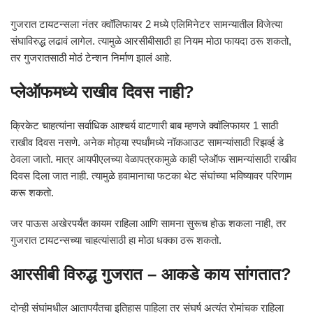
गुजरात टायटन्सला नंतर क्वॉलिफायर 2 मध्ये एलिमिनेटर सामन्यातील विजेत्या
संघाविरुद्ध लढावं लागेल. त्यामुळे आरसीबीसाठी हा नियम मोठा फायदा ठरू शकतो,
तर गुजरातसाठी मोठं टेन्शन निर्माण झालं आहे.
प्लेऑफमध्ये राखीव दिवस नाही?
क्रिकेट चाहत्यांना सर्वाधिक आश्चर्य वाटणारी बाब म्हणजे क्वॉलिफायर 1 साठी
राखीव दिवस नसणे. अनेक मोठ्या स्पर्धांमध्ये नॉकआउट सामन्यांसाठी रिझर्व्ह डे
ठेवला जातो. मात्र आयपीएलच्या वेळापत्रकामुळे काही प्लेऑफ सामन्यांसाठी राखीव
दिवस दिला जात नाही. त्यामुळे हवामानाचा फटका थेट संघांच्या भविष्यावर परिणाम
करू शकतो.
जर पाऊस अखेरपर्यंत कायम राहिला आणि सामना सुरूच होऊ शकला नाही, तर
गुजरात टायटन्सच्या चाहत्यांसाठी हा मोठा धक्का ठरू शकतो.
आरसीबी विरुद्ध गुजरात – आकडे काय सांगतात?
दोन्ही संघांमधील आतापर्यंतचा इतिहास पाहिला तर संघर्ष अत्यंत रोमांचक राहिला