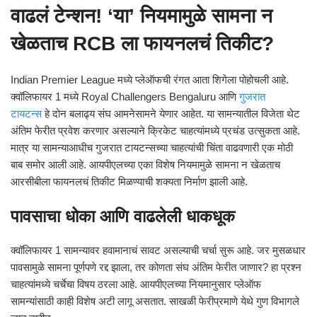
वाढलं टेन्शन! ‘या’ नियमामुळे सामना न
खेळताच RCB ला फायनलचं तिकीट?
Indian Premier League
मध्ये प्लेऑफची रंगत आता शिगेला पोहोचली आहे.
क्वॉलिफायर 1 मध्ये
Royal Challengers Bengaluru
आणि
गुजरात
टायटन्स
हे दोन बलाढ्य संघ आमनेसामने येणार आहेत. या सामन्यातील विजेता थेट
अंतिम फेरीत प्रवेश करणार असल्याने क्रिकेट चाहत्यांमध्ये प्रचंड उत्सुकता आहे.
मात्र या सामन्याआधीच गुजरात टायटन्सच्या चाहत्यांची चिंता वाढवणारी एक मोठी
बाब समोर आली आहे. आयपीएलच्या एका विशेष नियमामुळे सामना न खेळताच
आरसीबीला फायनलचं तिकीट मिळण्याची शक्यता निर्माण झाली आहे.
पावसाचा धोका आणि वाढलेली धाकधूक
क्वॉलिफायर 1 सामन्यावर हवामानाचं सावट असल्याची चर्चा सुरू आहे. जर मुसळधार
पावसामुळे सामना पूर्णपणे रद्द झाला, तर कोणता संघ अंतिम फेरीत जाणार? हा प्रश्न
चाहत्यांमध्ये चर्चेचा विषय ठरला आहे. आयपीएलच्या नियमानुसार प्लेऑफ
सामन्यांसाठी काही विशेष अटी लागू असतात. साखळी फेरीप्रमाणे येथे गुण विभागले