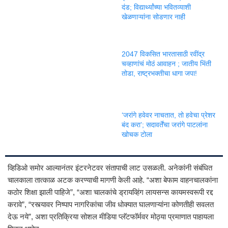
दंड; विद्यार्थ्यांच्या भवितव्याशी
खेळणाऱ्यांना सोडणार नाही
2047 विकसित भारतासाठी रवींद्र
चव्हाणांचं मोठं आवाहन ; जातीय भिंती
तोडा, राष्ट्रभक्तीचा धागा जपा!
‘जरांगे हवेवर नाचतात, तो हवेचा प्रेशर
बंद करा’; सदावर्तेंचा जरांगे पाटलांना
खोचक टोला
व्हिडिओ समोर आल्यानंतर इंटरनेटवर संतापाची लाट उसळली. अनेकांनी संबंधित
चालकाला तात्काळ अटक करण्याची मागणी केली आहे. “अशा बेफाम वाहनचालकांना
कठोर शिक्षा झाली पाहिजे”, “अशा चालकांचे ड्रायव्हिंग लायसन्स कायमस्वरूपी रद्द
करावे”, “रस्त्यावर निष्पाप नागरिकांचा जीव धोक्यात घालणाऱ्यांना कोणतीही सवलत
देऊ नये”, अशा प्रतिक्रिया सोशल मीडिया प्लॅटफॉर्मवर मोठ्या प्रमाणात पाहायला