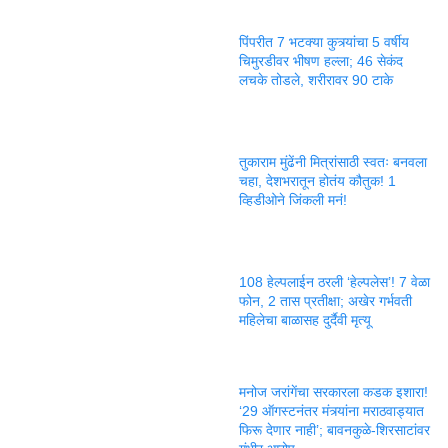
पिंपरीत 7 भटक्या कुत्र्यांचा 5 वर्षीय
चिमुरडीवर भीषण हल्ला; 46 सेकंद
लचके तोडले, शरीरावर 90 टाके
तुकाराम मुंढेंनी मित्रांसाठी स्वतः बनवला
चहा, देशभरातून होतंय कौतुक! 1
व्हिडीओने जिंकली मनं!
108 हेल्पलाईन ठरली ‘हेल्पलेस’! 7 वेळा
फोन, 2 तास प्रतीक्षा; अखेर गर्भवती
महिलेचा बाळासह दुर्दैवी मृत्यू
मनोज जरांगेंचा सरकारला कडक इशारा!
‘29 ऑगस्टनंतर मंत्र्यांना मराठवाड्यात
फिरू देणार नाही’; बावनकुळे-शिरसाटांवर