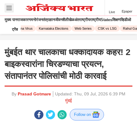
Epaper
Live
मुख्य पान
राजकारण
मनोरंजन
तंत्रज्ञान
जीवनशैली
खेळ
अंतराष्ट्रीय
राष्ट्रीय
States
शिक्षण
व्हिडीओ
023
Corona Virus
Karnataka Elections
Web Series
CSK vs LSG
Rahul Gand
ट्रेंड
मुंबईत थार चालकाचा धक्कादायक कहर! 2
बाइकस्वारांना चिरडण्याचा प्रयत्न,
संतापानंतर पोलिसांची मोठी कारवाई
By
Prasad Gotmare
Updated:
Thu, 09 Jul, 2026 6:39 PM
मुंबई
Follow on