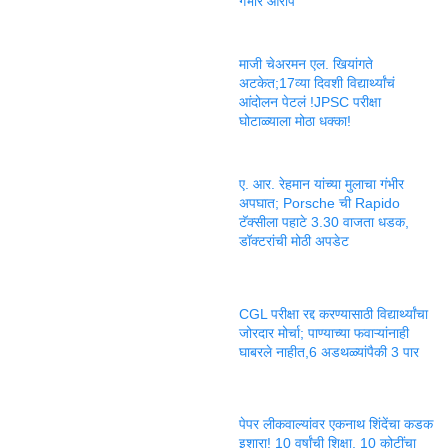
गंभीर आरोप
माजी चेअरमन एल. खियांगते
अटकेत;17व्या दिवशी विद्यार्थ्यांचं
आंदोलन पेटलं !JPSC परीक्षा
घोटाळ्याला मोठा धक्का!
ए. आर. रेहमान यांच्या मुलाचा गंभीर
अपघात; Porsche ची Rapido
टॅक्सीला पहाटे 3.30 वाजता धडक,
डॉक्टरांची मोठी अपडेट
CGL परीक्षा रद्द करण्यासाठी विद्यार्थ्यांचा
जोरदार मोर्चा; पाण्याच्या फवाऱ्यांनाही
घाबरले नाहीत,6 अडथळ्यांपैकी 3 पार
पेपर लीकवाल्यांवर एकनाथ शिंदेंचा कडक
इशारा! 10 वर्षांची शिक्षा, 10 कोटींचा