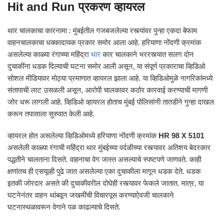
Hit and Run प्रकरण व्हायरल
थार चालकाचा कारनामा : मुंबईतील गजबजलेल्या रस्त्यांवर पुन्हा एकदा बेफाम
वाहनचालकाचा धक्कादायक प्रकार समोर आला आहे. हरियाणा नोंदणी क्रमांक
असलेल्या काळ्या रंगाच्या महिंद्रा
थार
कार चालकाने भररस्त्यात सलग दोन
दुचाकींना धडक दिल्याची घटना समोर आली असून, या संपूर्ण प्रकाराचा व्हिडिओ
सोशल मीडियावर मोठ्या प्रमाणात व्हायरल झाला आहे. या व्हिडिओमुळे नागरिकांमध्ये
संतापाची लाट उसळली असून, आरोपी चालकावर कठोर कारवाई करण्याची मागणी
जोर धरू लागली आहे. व्हिडिओ व्हायरल होताच मुंबई पोलिसांनी तातडीने गुन्हा दाखल
करून तपासाला सुरुवात केली आहे.
व्हायरल होत असलेल्या व्हिडिओमध्ये हरियाणा नोंदणी क्रमांक
HR 98 X 5101
असलेली काळ्या रंगाची महिंद्रा थार मुंबईच्या वर्दळीच्या रस्त्यावर अतिशय बेदरकार
पद्धतीने चालताना दिसते. वाहनाचा वेग जास्त असल्याचे स्पष्टपणे जाणवते. काही
क्षणांतच ही एसयूव्ही पुढे जात असलेल्या एका दुचाकीला मागून धडक देते. धडक
इतकी जोरदार असते की दुचाकीवरील दोघेही रस्त्यावर फेकले जातात. मात्र, या
घटनेनंतर वाहन थांबवून जखमींची विचारपूस करण्याऐवजी चालकाने
घटनास्थळावरून वेगाने पळ काढल्याचे दिसते.