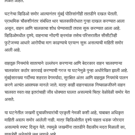
मिळत आहेत.
घटनेचा व्हिडिओ समोर आल्यानंतर मुंबई पोलिसांनीही तातडीने दखल घेतली.
प्राथमिक चौकशीनंतर संबंधित थार चालकाविरोधात गुन्हा दाखल करण्यात आला
असून, वाहन आणि चालकाचा शोध घेण्यासाठी तपास सुरू करण्यात आला आहे.
व्हिडिओमधील दृश्ये, वाहनाचा नोंदणी क्रमांक तसेच परिसरातील सीसीटीव्ही
फुटेजच्या आधारे आरोपीचा माग काढण्याचे प्रयत्न सुरू असल्याची माहिती समोर
आली आहे.
वाहतूक नियमांचे सातत्याने उल्लंघन करणाऱ्या आणि बेदरकार वाहन चालवणाऱ्या
चालकांवर कठोर कारवाई करण्याची गरज या घटनेमुळे पुन्हा अधोरेखित झाली आहे.
मुंबईसारख्या गर्दीच्या शहरात वेगमर्यादा, सुरक्षित अंतर आणि वाहतूक नियमांचे पालन
करणे अत्यंत आवश्यक मानले जाते. मात्र काही वाहनचालक निष्काळजीपणे वाहन
चालवत स्वतःसह इतरांचाही जीव धोक्यात घालत असल्याचे चित्र वेळोवेळी समोर येत
असते.
या घटनेतील जखमी दुचाकीस्वारांची प्रकृती नेमकी कशी आहे, याबाबत अधिकृत
माहिती अद्याप समोर आलेली नाही. मात्र व्हिडिओतील दृश्ये पाहता धडक जोरदार
असल्याचे स्पष्ट दिसून येते. त्यामुळे जखमींना तातडीने वैद्यकीय मदत मिळाली का,
याकडेही अनेकांचे लक्ष लागले आहे.