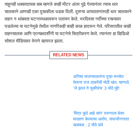
याहूनही धक्कादायक बाब म्हणजे काही मीटर अंतर पुढे गेल्यानंतर त्याच थार
चालकाने आणखी एका दुचाकीला धडक दिली. दुसऱ्या अपघातानंतरही थार चालकाने
वाहन न थांबवता घटनास्थळावरून पलायन केले. भरदिवसा गर्दीच्या रस्त्यावर
घडलेल्या या घटनेमुळे तेथील नागरिकही काही काळ हादरून गेले. परिसरातील काही
वाहनचालक आणि प्रत्यक्षदर्शींनी या घटनेचे चित्रीकरण केले. त्यानंतर हा व्हिडिओ
सोशल मीडियावर वेगाने व्हायरल झाला.
RELATED NEWS
अनिशा माजगावकरांना पुन्हा मनसेत
घेताना राज ठाकरेंची मोठी खंत; म्हणाले,
‘जे झालं ते चुकीचंच’ 3 मोठे मुद्दे!
‘मित्र कुठे आहे सांग’ तरुणाला बेदम
मारहाण केल्याचा आरोप, संभाजीनगरात
खळबळ ; 2 मोठे दावे