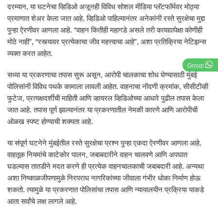
दरम्यान, या घटनेचा व्हिडिओ अजूनही विविध सोशल मीडिया प्लॅटफॉर्मवर मोठ्या
प्रमाणात शेअर केला जात आहे. व्हिडिओ पाहिल्यानंतर अनेकांनी रस्ते सुरक्षेचा मुद्दा
पुन्हा ऐरणीवर आणला आहे. “वाहन कितीही महागडे असले तरी कायद्यापेक्षा कोणीही
मोठे नाही”, “रस्त्यावर प्रत्येकाचा जीव महत्त्वाचा आहे”, अशा प्रतिक्रिया नेटिझन्स
व्यक्त करत आहेत.
Group
सध्या या प्रकरणाचा तपास सुरू असून, आरोपी चालकाचा शोध घेण्यासाठी मुंबई
पोलिसांनी विविध पथके कामाला लावली आहेत. वाहनाचा नोंदणी क्रमांक, सीसीटीव्ही
फुटेज, प्रत्यक्षदर्शींची माहिती आणि व्हायरल व्हिडिओच्या आधारे पुढील तपास केला
जात आहे. तपास पूर्ण झाल्यानंतर या प्रकरणातील नेमकी कारणे आणि आरोपीची
ओळख स्पष्ट होण्याची शक्यता आहे.
या संपूर्ण घटनेने मुंबईतील रस्ते सुरक्षेचा प्रश्न पुन्हा एकदा ऐरणीवर आणला आहे.
वाहतूक नियमांचे काटेकोर पालन, जबाबदारीने वाहन चालवणे आणि अपघात
घडल्यास तातडीने मदत करणे ही प्रत्येक वाहनचालकाची जबाबदारी आहे. अन्यथा
अशा निष्काळजीपणामुळे निरपराध नागरिकांच्या जीवाला गंभीर धोका निर्माण होऊ
शकतो. त्यामुळे या प्रकरणात पोलिसांचा तपास आणि न्यायालयीन प्रक्रिया याकडे
आता सर्वांचे लक्ष लागले आहे.