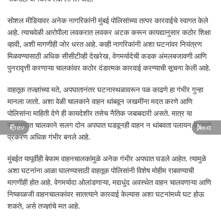
सोशल मीडियावर अनेक नागरिकांनी मुंबई पोलिसांच्या तत्पर कारवाईचे स्वागत केले
आहे. त्याचवेळी आरोपीला लवकरात लवकर अटक करून कायद्यानुसार कठोर शिक्षा
व्हावी, अशी मागणीही जोर धरत आहे. काही नागरिकांनी अशा घटनांवर नियंत्रण
मिळवण्यासाठी अधिक सीसीटीव्ही देखरेख, वेगमर्यादेची कडक अंमलबजावणी आणि
पुनरावृत्ती करणाऱ्या चालकांवर कठोर दंडात्मक कारवाई करण्याची सूचना केली आहे.
वाहतूक तज्ज्ञांच्या मते, अपघातानंतर घटनास्थळावरून पळ काढणे हा गंभीर गुन्हा
मानला जातो. अशा वेळी चालकाने वाहन थांबवून जखमींना मदत करणे आणि
पोलिसांना माहिती देणे ही कायदेशीर तसेच नैतिक जबाबदारी असते. मात्र या
प्रकरणात चालकाने सलग दोन अपघात घडवूनही वाहन न थांबवता पलायन केल्याने
Prev
Next
प्रकरण अधिक गंभीर बनले आहे.
मुंबईत यापूर्वीही बेफाम वाहनचालकांमुळे अनेक गंभीर अपघात घडले आहेत. त्यामुळे
अशा घटनांना आळा घालण्यासाठी वाहतूक पोलिसांनी विशेष मोहीम राबवण्याची
मागणीही होत आहे. वेगमर्यादा ओलांडणाऱ्या, मद्यधुंद अवस्थेत वाहन चालवणाऱ्या आणि
निष्काळजी वाहनचालकांवर सातत्याने कारवाई केल्यास अशा घटनांमध्ये घट होऊ
शकते, असे तज्ज्ञांचे मत आहे.