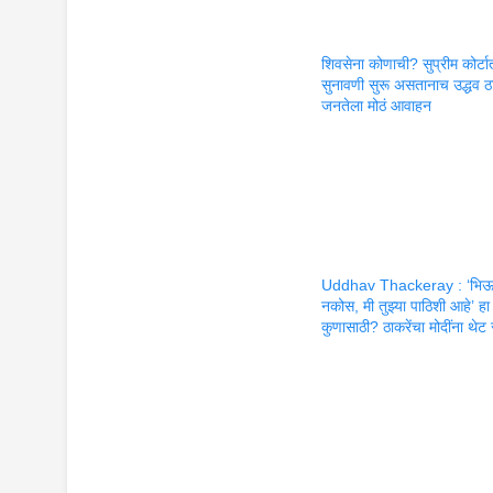
शिवसेना कोणाची? सुप्रीम कोर्टा
सुनावणी सुरू असतानाच उद्धव ठा
जनतेला मोठं आवाहन
Uddhav Thackeray : ‘भि
नकोस, मी तुझ्या पाठिशी आहे’ हा
कुणासाठी? ठाकरेंचा मोदींना थे