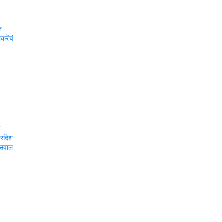
त
करेंचं
ऊ
 संदेश
ट सवाल