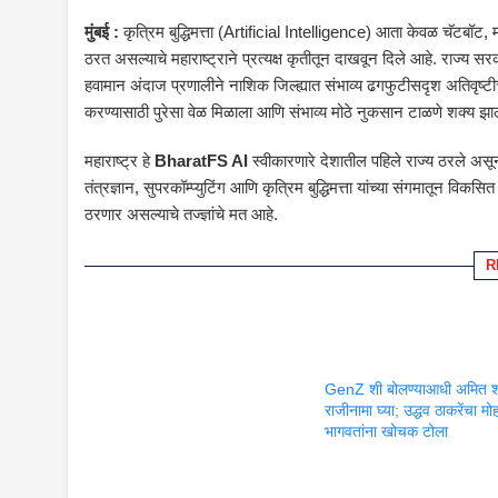
मुंबई :
कृत्रिम बुद्धिमत्ता (Artificial Intelligence) आता केवळ चॅटबॉट, मोब
ठरत असल्याचे महाराष्ट्राने प्रत्यक्ष कृतीतून दाखवून दिले आहे. राज्य सर
हवामान अंदाज प्रणालीने नाशिक जिल्ह्यात संभाव्य ढगफुटीसदृश अतिवृष्ट
करण्यासाठी पुरेसा वेळ मिळाला आणि संभाव्य मोठे नुकसान टाळणे शक्य झाल
महाराष्ट्र हे
BharatFS AI
स्वीकारणारे देशातील पहिले राज्य ठरले असून 
तंत्रज्ञान, सुपरकॉम्प्युटिंग आणि कृत्रिम बुद्धिमत्ता यांच्या संगमातून वि
ठरणार असल्याचे तज्ज्ञांचे मत आहे.
R
GenZ शी बोलण्याआधी अमित शा
राजीनामा घ्या; उद्धव ठाकरेंचा म
भागवतांना खोचक टोला