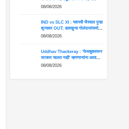
भागवतांना खोचक टोला
08/08/2026
IND vs SLC XI : यशस्वी जैस्वाल पुन्हा
शून्यावर OUT; डावखुऱ्या गोलंदाजांसमोर
पोलखोल!
08/08/2026
Uddhav Thackeray : ‘फेसबुकवरून
सरकार चालत नाही’ म्हणणाऱ्यांना आता
इन्स्टाग्रामवरून देश चालवण्याची वेळ;
08/08/2026
उद्धव ठाकरेंचा घणाघात