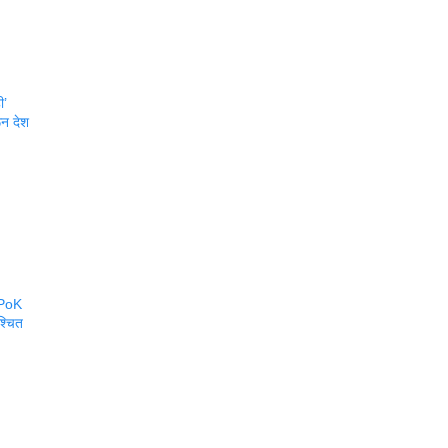
ी’
रून देश
! PoK
श्चित