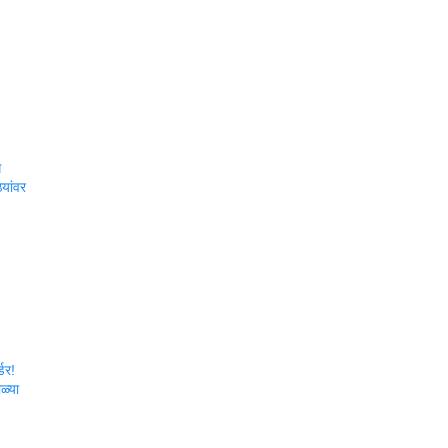
े
्यांवर
्डर!
ळ्या