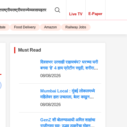
तराष्ट्रीय
राष्ट्रीय
राज्ये
व्यवसाय
इतर
E-Paper
Live TV
Food Delivery
Amazon
Railway Jobs
iPhone 15
Must Read
दिवसभर उत्साही राहायचंय? घरच्या घरी
बनवा ‘हे’ 4 हाय प्रोटीन स्मूदी, शरीराला
मिळेल भरपूर ऊर्जा
08/08/2026
Mumbai Local : मुंबई लोकलमध्ये
महिलेवर हात उचलला, बेल्ट काढून
धमकावलं; आरोपीला अटक
08/08/2026
GenZ शी बोलण्याआधी अमित शाहांचा
राजीनामा घ्या; उद्धव ठाकरेंचा मोहन