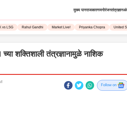
मुख्य पान
राजकारण
मनोरंजन
तंत्रज्ञान
अं
LSG
Rahul Gandhi
Market Live!
Priyanka Chopra
United State
ा शक्तिशाली तंत्रज्ञानामुळे नाशिक
PM
Follow on