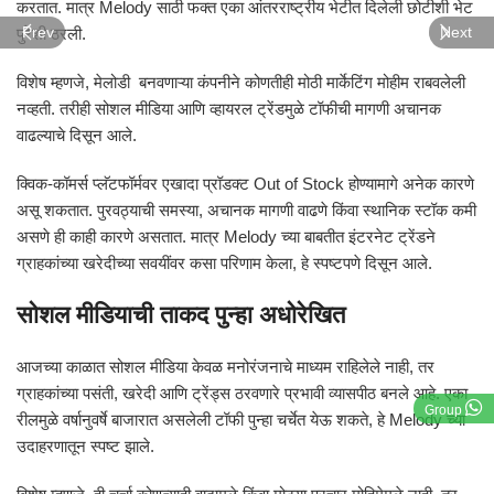
करतात. मात्र Melody साठी फक्त एका आंतरराष्ट्रीय भेटीत दिलेली छोटीशी भेट
Prev
Next
पुरेशी ठरली.
विशेष म्हणजे, मेलोडी बनवणाऱ्या कंपनीने कोणतीही मोठी मार्केटिंग मोहीम राबवलेली
नव्हती. तरीही सोशल मीडिया आणि व्हायरल ट्रेंडमुळे टॉफीची मागणी अचानक
वाढल्याचे दिसून आले.
क्विक-कॉमर्स प्लॅटफॉर्मवर एखादा प्रॉडक्ट Out of Stock होण्यामागे अनेक कारणे
असू शकतात. पुरवठ्याची समस्या, अचानक मागणी वाढणे किंवा स्थानिक स्टॉक कमी
असणे ही काही कारणे असतात. मात्र Melody च्या बाबतीत इंटरनेट ट्रेंडने
ग्राहकांच्या खरेदीच्या सवयींवर कसा परिणाम केला, हे स्पष्टपणे दिसून आले.
सोशल मीडियाची ताकद पुन्हा अधोरेखित
आजच्या काळात सोशल मीडिया केवळ मनोरंजनाचे माध्यम राहिलेले नाही, तर
ग्राहकांच्या पसंती, खरेदी आणि ट्रेंड्स ठरवणारे प्रभावी व्यासपीठ बनले आहे. एका
Group
रीलमुळे वर्षानुवर्षे बाजारात असलेली टॉफी पुन्हा चर्चेत येऊ शकते, हे Melody च्या
उदाहरणातून स्पष्ट झाले.