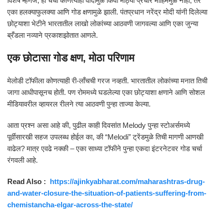
विशेष म्हणजे, ही चर्चा कोणत्याही वादामुळे किंवा मोठ्या प्रचार मोहिमेमुळे नाही, तर
एका हलक्याफुलक्या आणि गोड क्षणामुळे झाली. पंतप्रधान नरेंद्र मोदी यांनी दिलेल्या
छोट्याशा भेटीने भारतातील लाखो लोकांच्या आठवणी जागवल्या आणि एका जुन्या
ब्रँडला नव्याने प्रकाशझोतात आणले.
एक छोटासा गोड क्षण, मोठा परिणाम
मेलोडी टॉफीला कोणत्याही री-लाँचची गरज नव्हती. भारतातील लोकांच्या मनात तिची
जागा आधीपासूनच होती. पण रोममध्ये घडलेल्या एका छोट्याशा क्षणाने आणि सोशल
मीडियावरील व्हायरल रीलने त्या आठवणी पुन्हा ताज्या केल्या.
आता प्रश्न असा आहे की, पुढील काही दिवसांत Melody पुन्हा स्टोअर्समध्ये
पूर्वीसारखी सहज उपलब्ध होईल का, की “Melodi” ट्रेंडमुळे तिची मागणी आणखी
वाढेल? मात्र एवढे नक्की – एका साध्या टॉफीने पुन्हा एकदा इंटरनेटवर गोड चर्चा
रंगवली आहे.
Read Also :
https://ajinkyabharat.com/maharashtras-drug-
and-water-closure-the-situation-of-patients-suffering-from-
chemistancha-elgar-across-the-state/