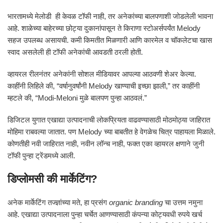
भारतामध्ये मेलोडी ही केवळ टॉफी नाही, तर अनेकांच्या बालपणाशी जोडलेली भावना
आहे. शाळेच्या बाहेरच्या छोट्या दुकानांपासून ते किराणा स्टोअर्सपर्यंत Melody
सहज उपलब्ध असायची. कमी किमतीत मिळणारी आणि कारमेल व चॉकलेटचा खास
स्वाद असलेली ही टॉफी अनेकांची आवडती ठरली होती.
व्हायरल रीलनंतर अनेकांनी सोशल मीडियावर आपल्या आठवणी शेअर केल्या.
काहींनी लिहिले की, “वर्षानुवर्षांनी Melody खाण्याची इच्छा झाली,” तर काहींनी
म्हटले की, “Modi-Meloni मुळे बालपण पुन्हा आठवलं.”
डिजिटल युगात एखाद्या उत्पादनाची लोकप्रियता वाढवण्यासाठी मोठमोठ्या जाहिरात
मोहिमा राबवल्या जातात. पण Melody च्या बाबतीत हे वेगळेच चित्र पाहायला मिळाले.
कोणतीही नवी जाहिरात नाही, नवीन लॉन्च नाही, फक्त एका व्हायरल क्षणाने जुनी
टॉफी पुन्हा ट्रेंडमध्ये आली.
डिप्लोमसी की मार्केटिंग?
अनेक मार्केटिंग तज्ज्ञांच्या मते, हा प्रसंग
organic branding
चा उत्तम नमुना
आहे. एखाद्या उत्पादनाला पुन्हा चर्चेत आणण्यासाठी कंपन्या कोट्यवधी रुपये खर्च