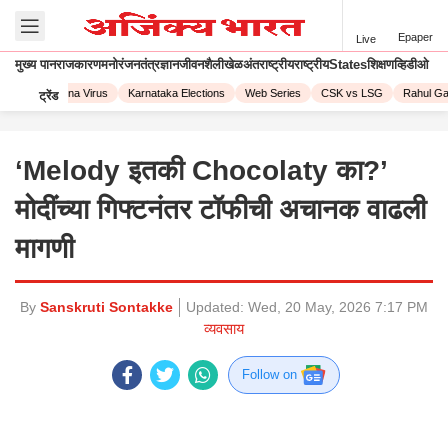
Epaper
Live
मुख्य पान
राजकारण
मनोरंजन
तंत्रज्ञान
जीवनशैली
खेळ
अंतराष्ट्रीय
राष्ट्रीय
States
शिक्षण
व्हिडीओ
023
Corona Virus
Karnataka Elections
Web Series
CSK vs LSG
Rahul Gand
ट्रेंड
‘Melody इतकी Chocolaty का?’
मोदींच्या गिफ्टनंतर टॉफीची अचानक वाढली
मागणी
By
Sanskruti Sontakke
Updated:
Wed, 20 May, 2026 7:17 PM
व्यवसाय
Follow on