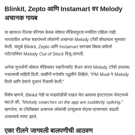
Blinkit, Zepto आणि Instamart वर Melody
अचानक गायब
या व्हायरल रीलचा परिणाम केवळ सोशल मीडियापुरता मर्यादित राहिला नाही.
भारतातील अनेक शहरांमध्ये लोकांनी अचानक Melody टॉफी शोधायला सुरुवात
केली. यामुळे Blinkit, Zepto आणि Instamart सारख्या क्विक-कॉमर्स
प्लॅटफॉर्मवर Melody
Out of Stock
दिसू लागली.
अनेक युजर्सनी सोशल मीडियावर स्क्रीनशॉट शेअर करत Melody टॉफी उपलब्ध
नसल्याची माहिती दिली. काहींनी मजेशीर पद्धतीने लिहिले, “PM Modi ने Melody
दिली आणि देशाने दुकानं रिकामी केली.”
विशेष म्हणजे, Blinkit नेही या घडामोडीची दखल घेत आपल्या इंस्टाग्राम पोस्टमध्ये
म्हटले की,
“Melody searches on the app are suddenly spiking.”
म्हणजेच, या टॉफीबाबत अचानक लोकांची उत्सुकता मोठ्या प्रमाणावर वाढली
असल्याचे स्पष्ट झाले.
एका रीलने जागवली बालपणीची आठवण