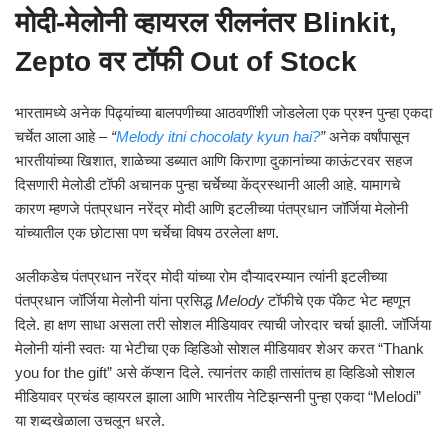
मोदी-मेलोनी व्हायरल रीलनंतर Blinkit,
Zepto वर टॉफी Out of Stock
भारतामध्ये अनेक पिढ्यांच्या बालपणीच्या आठवणींशी जोडलेला एक प्रश्न पुन्हा एकदा
चर्चेत आला आहे –
“
Melody itni chocolaty kyun hai?
”
अनेक वर्षांपासून
भारतीयांच्या खिशात, शाळेच्या डब्यात आणि किराणा दुकानांच्या काऊंटरवर सहज
दिसणारी मेलोडी टॉफी अचानक पुन्हा चर्चेच्या केंद्रस्थानी आली आहे. यामागचे
कारण म्हणजे पंतप्रधान नरेंद्र मोदी आणि इटलीच्या पंतप्रधान जॉर्जिया मेलोनी
यांच्यातील एक छोटासा पण चर्चेचा विषय ठरलेला क्षण.
अलीकडेच पंतप्रधान नरेंद्र मोदी यांच्या रोम दौऱ्यादरम्यान त्यांनी इटलीच्या
पंतप्रधान जॉर्जिया मेलोनी यांना प्रसिद्ध
Melody
टॉफीचे एक पॅकेट भेट म्हणून
दिले. हा क्षण साधा असला तरी सोशल मीडियावर त्याची जोरदार चर्चा झाली. जॉर्जिया
मेलोनी यांनी स्वतः या भेटीचा एक व्हिडिओ सोशल मीडियावर शेअर करत “Thank
you for the gift” असे कॅप्शन दिले. त्यानंतर काही तासांतच हा व्हिडिओ सोशल
मीडियावर प्रचंड व्हायरल झाला आणि भारतीय नेटिझन्सनी पुन्हा एकदा “Melodi”
या शब्दखेळाला उचलून धरले.