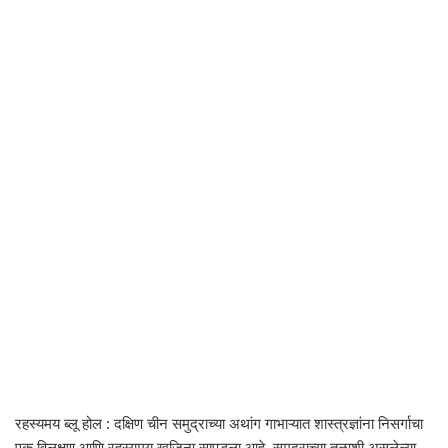
रहस्यमय ब्लू होल : दक्षिण चीन समुद्राच्या अथांग गाभाऱ्यात शास्त्रज्ञांना निसर्गाचा
एक विलक्षण आणि रहस्यमय खजिना सापडला आहे. समुद्राच्या तळाशी असलेल्या