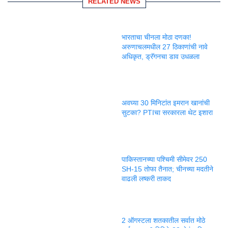
RELATED NEWS
भारताचा चीनला मोठा दणका!
अरुणाचलमधील 27 ठिकाणांची नावे
अधिकृत, ड्रॅगनचा डाव उधळला
अवघ्या 30 मिनिटांत इमरान खानांची
सुटका? PTIचा सरकारला थेट इशारा
पाकिस्तानच्या पश्चिमी सीमेवर 250
SH-15 तोफा तैनात; चीनच्या मदतीने
वाढली लष्करी ताकद
2 ऑगस्टला शतकातील सर्वात मोठे