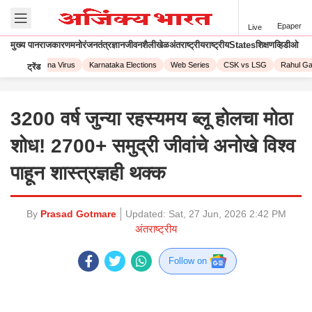
Epaper
Live
मुख्य पान
राजकारण
मनोरंजन
तंत्रज्ञान
जीवनशैली
खेळ
अंतराष्ट्रीय
राष्ट्रीय
States
शिक्षण
व्हिडीओ
023
Corona Virus
Karnataka Elections
Web Series
CSK vs LSG
Rahul Gand
ट्रेंड
3200 वर्ष जुन्या रहस्यमय ब्लू होलचा मोठा
शोध! 2700+ समुद्री जीवांचे अनोखे विश्व
पाहून शास्त्रज्ञही थक्क
By
Prasad Gotmare
Updated:
Sat, 27 Jun, 2026 2:42 PM
अंतराष्ट्रीय
Follow on