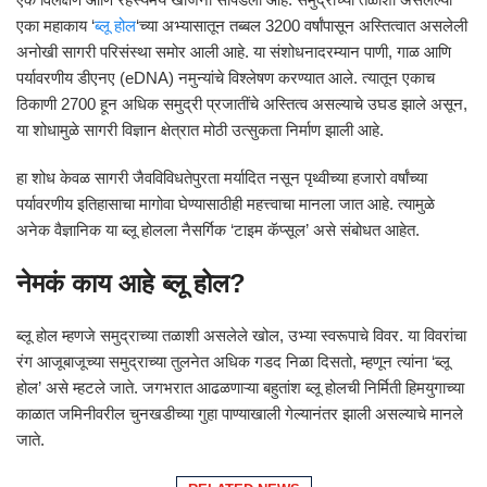
एका महाकाय ‘
ब्लू होल
‘च्या अभ्यासातून तब्बल 3200 वर्षांपासून अस्तित्वात असलेली
अनोखी सागरी परिसंस्था समोर आली आहे. या संशोधनादरम्यान पाणी, गाळ आणि
पर्यावरणीय डीएनए (eDNA) नमुन्यांचे विश्लेषण करण्यात आले. त्यातून एकाच
ठिकाणी 2700 हून अधिक समुद्री प्रजातींचे अस्तित्व असल्याचे उघड झाले असून,
या शोधामुळे सागरी विज्ञान क्षेत्रात मोठी उत्सुकता निर्माण झाली आहे.
हा शोध केवळ सागरी जैवविविधतेपुरता मर्यादित नसून पृथ्वीच्या हजारो वर्षांच्या
पर्यावरणीय इतिहासाचा मागोवा घेण्यासाठीही महत्त्वाचा मानला जात आहे. त्यामुळे
अनेक वैज्ञानिक या ब्लू होलला नैसर्गिक ‘टाइम कॅप्सूल’ असे संबोधत आहेत.
नेमकं काय आहे ब्लू होल?
ब्लू होल म्हणजे समुद्राच्या तळाशी असलेले खोल, उभ्या स्वरूपाचे विवर. या विवरांचा
रंग आजूबाजूच्या समुद्राच्या तुलनेत अधिक गडद निळा दिसतो, म्हणून त्यांना ‘ब्लू
होल’ असे म्हटले जाते. जगभरात आढळणाऱ्या बहुतांश ब्लू होलची निर्मिती हिमयुगाच्या
काळात जमिनीवरील चुनखडीच्या गुहा पाण्याखाली गेल्यानंतर झाली असल्याचे मानले
जाते.