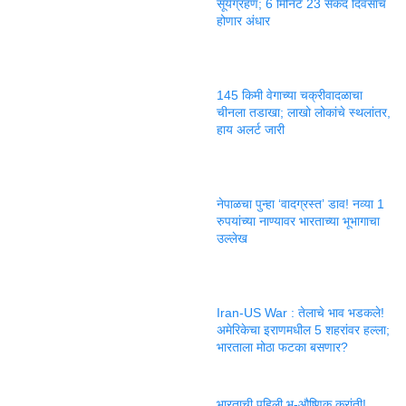
सूर्यग्रहण; 6 मिनिटे 23 सेकंद दिवसाच
होणार अंधार
145 किमी वेगाच्या चक्रीवादळाचा
चीनला तडाखा; लाखो लोकांचे स्थलांतर,
हाय अलर्ट जारी
नेपाळचा पुन्हा ‘वादग्रस्त’ डाव! नव्या 1
रुपयांच्या नाण्यावर भारताच्या भूभागाचा
उल्लेख
Iran-US War : तेलाचे भाव भडकले!
अमेरिकेचा इराणमधील 5 शहरांवर हल्ला;
भारताला मोठा फटका बसणार?
भारताची पहिली भू-औष्णिक क्रांती!