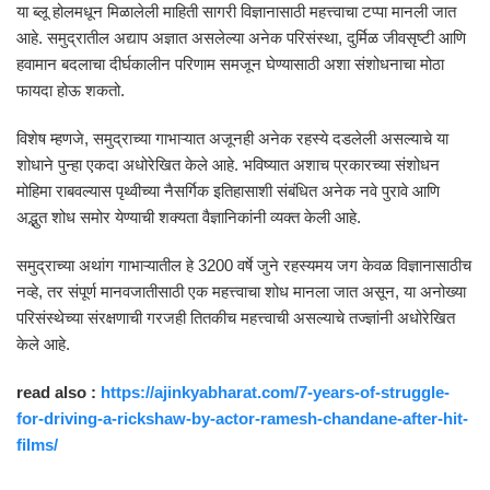
या ब्लू होलमधून मिळालेली माहिती सागरी विज्ञानासाठी महत्त्वाचा टप्पा मानली जात
आहे. समुद्रातील अद्याप अज्ञात असलेल्या अनेक परिसंस्था, दुर्मिळ जीवसृष्टी आणि
हवामान बदलाचा दीर्घकालीन परिणाम समजून घेण्यासाठी अशा संशोधनाचा मोठा
फायदा होऊ शकतो.
विशेष म्हणजे, समुद्राच्या गाभाऱ्यात अजूनही अनेक रहस्ये दडलेली असल्याचे या
शोधाने पुन्हा एकदा अधोरेखित केले आहे. भविष्यात अशाच प्रकारच्या संशोधन
मोहिमा राबवल्यास पृथ्वीच्या नैसर्गिक इतिहासाशी संबंधित अनेक नवे पुरावे आणि
अद्भुत शोध समोर येण्याची शक्यता वैज्ञानिकांनी व्यक्त केली आहे.
समुद्राच्या अथांग गाभाऱ्यातील हे 3200 वर्षे जुने रहस्यमय जग केवळ विज्ञानासाठीच
नव्हे, तर संपूर्ण मानवजातीसाठी एक महत्त्वाचा शोध मानला जात असून, या अनोख्या
परिसंस्थेच्या संरक्षणाची गरजही तितकीच महत्त्वाची असल्याचे तज्ज्ञांनी अधोरेखित
केले आहे.
read also :
https://ajinkyabharat.com/7-years-of-struggle-
for-driving-a-rickshaw-by-actor-ramesh-chandane-after-hit-
films/