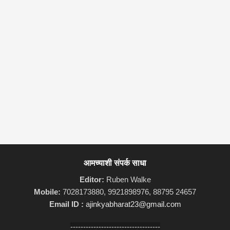
आमच्याशी संपर्क साधा
Editor:
Ruben Walke
Mobile:
7028173880, 9921898976, 88795 24657
Email ID :
ajinkyabharat23@gmail.com
-----------------------------------