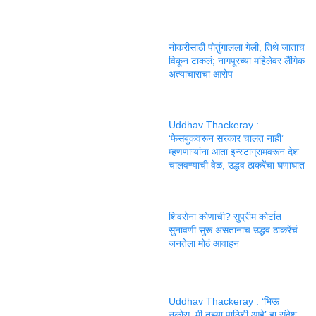
नोकरीसाठी पोर्तुगालला गेली, तिथे जाताच
विकून टाकलं; नागपूरच्या महिलेवर लैंगिक
अत्याचाराचा आरोप
Uddhav Thackeray :
‘फेसबुकवरून सरकार चालत नाही’
म्हणणाऱ्यांना आता इन्स्टाग्रामवरून देश
चालवण्याची वेळ; उद्धव ठाकरेंचा घणाघात
शिवसेना कोणाची? सुप्रीम कोर्टात
सुनावणी सुरू असतानाच उद्धव ठाकरेंचं
जनतेला मोठं आवाहन
Uddhav Thackeray : ‘भिऊ
नकोस, मी तुझ्या पाठिशी आहे’ हा संदेश