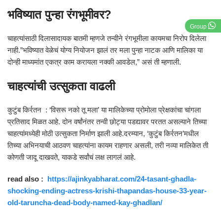
भविष्यात पुन्हा रंगभूमीवर?
Group
चाहत्यांसाठी दिलासादायक बातमी म्हणजे तन्वीने रंगभूमीला कायमचा निरोप दिलेला
नाही.”भविष्यात वेळेचं योग्य नियोजन झालं तर मला पुन्हा नाटक आणि मालिका या
दोन्ही माध्यमांत एकत्र काम करायला नक्की आवडेल,” असं ती म्हणाली.
चाहत्यांची उत्सुकता वाढली
कुटुंब किर्रतन : ‘विसरू नको तू मला’ या मालिकेच्या प्रोमोला प्रेक्षकांचा चांगला
प्रतिसाद मिळत आहे. दोन वर्षांनंतर तन्वी छोट्या पडद्यावर परतत असल्याने तिच्या
चाहत्यांमध्येही मोठी उत्सुकता निर्माण झाली आहे.दरम्यान, ‘कुटुंब किर्रतन’मधील
तिच्या अभिनयाची आठवण चाहत्यांना कायम राहणार असली, तरी नव्या मालिकेत ती
कोणती जादू दाखवते, याकडे सर्वांचं लक्ष लागलं आहे.
read also :
https://ajinkyabharat.com/24-tasant-ghadla-
shocking-ending-actress-krishi-thapandas-house-33-year-
old-taruncha-dead-body-named-kay-ghadlan/