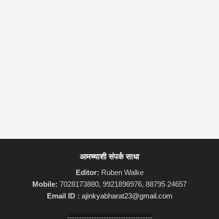
आमच्याशी संपर्क साधा
Editor:
Ruben Walke
Mobile:
7028173880, 9921898976, 88795 24657
Email ID :
ajinkyabharat23@gmail.com
-----------------------------------