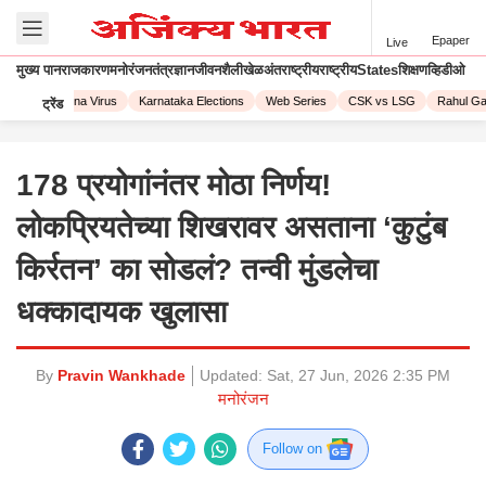
Epaper
Live
मुख्य पान
राजकारण
मनोरंजन
तंत्रज्ञान
जीवनशैली
खेळ
अंतराष्ट्रीय
राष्ट्रीय
States
शिक्षण
व्हिडीओ
023
Corona Virus
Karnataka Elections
Web Series
CSK vs LSG
Rahul Gand
ट्रेंड
178 प्रयोगांनंतर मोठा निर्णय!
लोकप्रियतेच्या शिखरावर असताना ‘कुटुंब
किर्रतन’ का सोडलं? तन्वी मुंडलेचा
धक्कादायक खुलासा
By
Pravin Wankhade
Updated:
Sat, 27 Jun, 2026 2:35 PM
मनोरंजन
Follow on