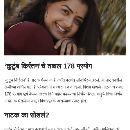
‘कुटुंब किर्रतन’चे तब्बल 178 प्रयोग
‘कुटुंब किर्रतन’ हे नाटक गेल्या काही वर्षांत प्रचंड लोकप्रिय ठरलं. या नाटकातील
तन्वीच्या अभिनयालाही प्रेक्षकांनी भरभरून दाद दिली. विशेष म्हणजे नाटकाचे तब्बल
178 प्रयोग पूर्ण केल्यानंतरच तिने बाहेर पडण्याचा निर्णय घेतला.यामुळे तिचा निर्णय
अचानक घेतलेला नसून विचारपूर्वक असल्याचं स्पष्ट होतं.
नाटक का सोडलं?
कुटुंब किर्रतन : याच प्रश्नाचं उत्तर देताना तन्वी म्हणाली की, नवीन मालिकेत ती