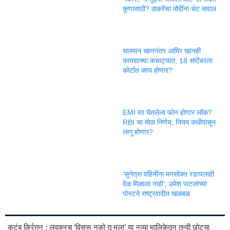
कुणासाठी? ठाकरेंचा मोदींना थेट सवाल
सलमान खाननंतर आमिर खानही
कायद्याच्या कचाट्यात; 18 सप्टेंबरला
कोर्टात काय होणार?
EMI वर घेतलेला फोन होणार लॉक?
RBI चा मोठा निर्णय; नियम कधीपासून
लागू होणार?
‘सुनेत्रा वहिनींना मनसोक्त रडायलाही
वेळ मिळाला नाही’; उमेश पाटलांच्या
पोस्टने राष्ट्रवादीत खळबळ
कुटुंब किर्रतन : लवकरच ‘विसरू नको तू मला’ या नव्या मालिकेतून तन्वी छोट्या