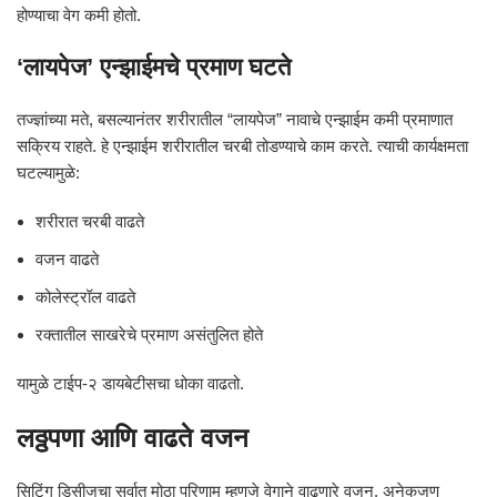
होण्याचा वेग कमी होतो.
‘लायपेज’ एन्झाईमचे प्रमाण घटते
तज्ज्ञांच्या मते, बसल्यानंतर शरीरातील “लायपेज” नावाचे एन्झाईम कमी प्रमाणात
सक्रिय राहते. हे एन्झाईम शरीरातील चरबी तोडण्याचे काम करते. त्याची कार्यक्षमता
घटल्यामुळे:
शरीरात चरबी वाढते
वजन वाढते
कोलेस्ट्रॉल वाढते
रक्तातील साखरेचे प्रमाण असंतुलित होते
यामुळे टाईप-२ डायबेटीसचा धोका वाढतो.
लठ्ठपणा आणि वाढते वजन
सिटिंग डिसीजचा सर्वात मोठा परिणाम म्हणजे वेगाने वाढणारे वजन. अनेकजण