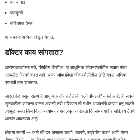
वजन वाढ
पाठदुखी
व्हेरिकोज वेन्स
या समस्या अधिक दिसून येतात.
डॉक्टर काय सांगतात?
आरोग्यतज्ज्ञांच्या मते, “सिटिंग डिसीज” हा आधुनिक जीवनशैलीतील सर्वात मोठा
‘सायलेंट रिस्क’ बनत आहे. यावर औषधांपेक्षा जीवनशैलीतील छोटे बदल अधिक
प्रभावी ठरू शकतात.
जास्त वेळ बसून राहणे हे आधुनिक जीवनशैलीचे “स्लो पॉयझन” बनले आहे. ही सवय
सुरुवातीला सामान्य वाटत असली तरी भविष्यात ती गंभीर आजारांचे कारण बनू शकते.
त्यामुळे फक्त जिम किंवा व्यायामावर अवलंबून न राहता दिवसभर शरीर सक्रिय ठेवणे
अत्यंत आवश्यक आहे.
छोट्या सवयी — जसे की दर तासाला उठणे, चालणे, स्ट्रेचिंग करणे आणि योग्य
पोश्चर ठेवणे — या मोठ्या आजारांपासून संरक्षण देऊ शकतात. कारण फिटनेस