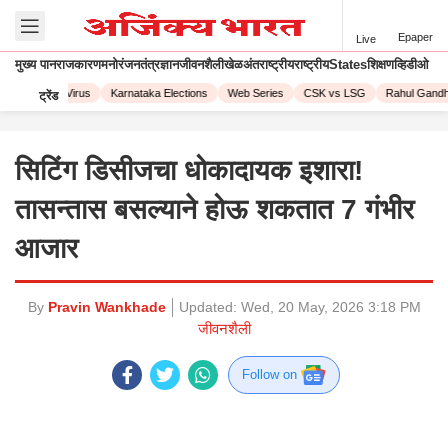
Epaper
Live
मुख्य पान
राजकारण
मनोरंजन
तंत्रज्ञान
जीवनशैली
खेळ
अंतराष्ट्रीय
राष्ट्रीय
States
शिक्षण
व्हिडीओ
Corona Virus
Karnataka Elections
Web Series
CSK vs LSG
Rahul Gandhi
ट्रेंड
सिटिंग डिसीजचा धोकादायक इशारा!
तासन्तास बसल्याने होऊ शकतात 7 गंभीर
आजार
By
Pravin Wankhade
Updated:
Wed, 20 May, 2026 3:18 PM
जीवनशैली
Follow on