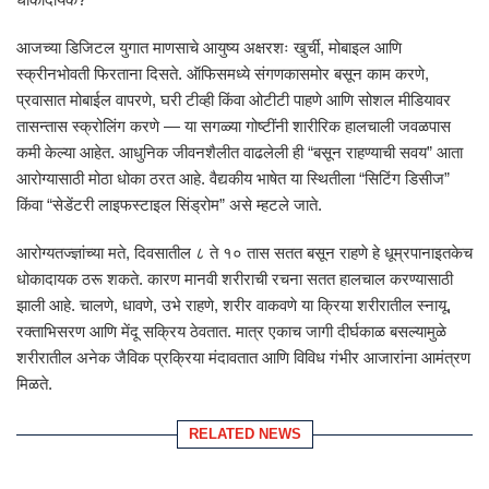
आजच्या डिजिटल युगात माणसाचे आयुष्य अक्षरशः खुर्ची, मोबाइल आणि
स्क्रीनभोवती फिरताना दिसते. ऑफिसमध्ये संगणकासमोर बसून काम करणे,
प्रवासात मोबाईल वापरणे, घरी टीव्ही किंवा ओटीटी पाहणे आणि सोशल मीडियावर
तासन्तास स्क्रोलिंग करणे — या सगळ्या गोष्टींनी शारीरिक हालचाली जवळपास
कमी केल्या आहेत. आधुनिक जीवनशैलीत वाढलेली ही “बसून राहण्याची सवय” आता
आरोग्यासाठी मोठा धोका ठरत आहे. वैद्यकीय भाषेत या स्थितीला “सिटिंग डिसीज”
किंवा “सेडेंटरी लाइफस्टाइल सिंड्रोम” असे म्हटले जाते.
आरोग्यतज्ज्ञांच्या मते, दिवसातील ८ ते १० तास सतत बसून राहणे हे धूम्रपानाइतकेच
धोकादायक ठरू शकते. कारण मानवी शरीराची रचना सतत हालचाल करण्यासाठी
झाली आहे. चालणे, धावणे, उभे राहणे, शरीर वाकवणे या क्रिया शरीरातील स्नायू,
रक्ताभिसरण आणि मेंदू सक्रिय ठेवतात. मात्र एकाच जागी दीर्घकाळ बसल्यामुळे
शरीरातील अनेक जैविक प्रक्रिया मंदावतात आणि विविध गंभीर आजारांना आमंत्रण
मिळते.
RELATED NEWS