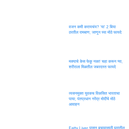
वजन कमी करायचंय? ‘या’ 2 बिया
ठरतील रामबाण; जाणून घ्या मोठे फायदे
मक्याचे केस फेकू नका! चहा करून प्या,
शरीराला मिळतील जबरदस्त फायदे
व्यसनमुक्त युवकच विकसित भारताचा
पाया; पंतप्रधान नरेंद्र मोदींचे मोठे
आवाहन
Fatty Liver पासून बचावासाठी घरातील