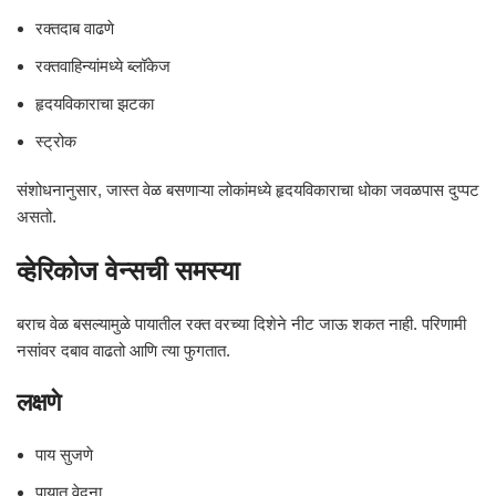
रक्तदाब वाढणे
रक्तवाहिन्यांमध्ये ब्लॉकेज
हृदयविकाराचा झटका
स्ट्रोक
संशोधनानुसार, जास्त वेळ बसणाऱ्या लोकांमध्ये हृदयविकाराचा धोका जवळपास दुप्पट
असतो.
व्हेरिकोज वेन्सची समस्या
बराच वेळ बसल्यामुळे पायातील रक्त वरच्या दिशेने नीट जाऊ शकत नाही. परिणामी
नसांवर दबाव वाढतो आणि त्या फुगतात.
लक्षणे
पाय सुजणे
पायात वेदना