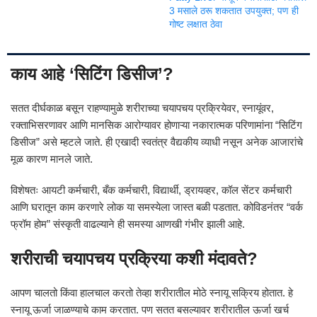
3 मसाले ठरू शकतात उपयुक्त; पण ही
गोष्ट लक्षात ठेवा
काय आहे ‘सिटिंग डिसीज’?
सतत दीर्घकाळ बसून राहण्यामुळे शरीराच्या चयापचय प्रक्रियेवर, स्नायूंवर,
रक्ताभिसरणावर आणि मानसिक आरोग्यावर होणाऱ्या नकारात्मक परिणामांना “सिटिंग
डिसीज” असे म्हटले जाते. ही एखादी स्वतंत्र वैद्यकीय व्याधी नसून अनेक आजारांचे
मूळ कारण मानले जाते.
विशेषतः आयटी कर्मचारी, बँक कर्मचारी, विद्यार्थी, ड्रायव्हर, कॉल सेंटर कर्मचारी
आणि घरातून काम करणारे लोक या समस्येला जास्त बळी पडतात. कोविडनंतर “वर्क
फ्रॉम होम” संस्कृती वाढल्याने ही समस्या आणखी गंभीर झाली आहे.
शरीराची चयापचय प्रक्रिया कशी मंदावते?
आपण चालतो किंवा हालचाल करतो तेव्हा शरीरातील मोठे स्नायू सक्रिय होतात. हे
स्नायू ऊर्जा जाळण्याचे काम करतात. पण सतत बसल्यावर शरीरातील ऊर्जा खर्च