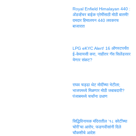
Royal Enfield Himalayan 440 :
ॲडव्हेंचर बाईक प्रेमींसाठी मोठी बातमी!
दमदार हिमालयन 440 लवकरच
बाजारात
LPG eKYC Alert! 16 ऑगस्टपर्यंत
ई-केवायसी करा, नाहीतर गॅस सिलेंडरवर
येणार संकट?
राघव चड्ढा थेट मोदींच्या भेटीला;
भाजपमध्ये मिळणार मोठी जबाबदारी?
पंजाबमध्ये चर्चांना उधाण
सिद्धिविनायक मंदिरातील ‘१८ कोटींच्या
चोरी’चा आरोप; फडणवीसांनी दिले
चौकशीचे आदेश