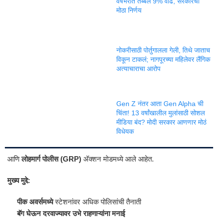
वर्षभरात तब्बल 9% वाढ, सरकारचा
मोठा निर्णय
नोकरीसाठी पोर्तुगालला गेली, तिथे जाताच
विकून टाकलं; नागपूरच्या महिलेवर लैंगिक
अत्याचाराचा आरोप
Gen Z नंतर आता Gen Alpha ची
चिंता! 13 वर्षांखालील मुलांसाठी सोशल
मीडिया बंद? मोदी सरकार आणणार मोठं
विधेयक
आणि
लोहमार्ग पोलीस (GRP)
अ‍ॅक्शन मोडमध्ये आले आहेत.
मुख्य मुद्दे:
पीक अवर्समध्ये
स्टेशनांवर अधिक पोलिसांची तैनाती
बॅग घेऊन दरवाज्यावर उभे राहणाऱ्यांना मनाई