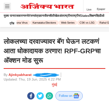
Epaper
Live
मुख्य पान
राजकारण
मनोरंजन
तंत्रज्ञान
जीवनशैली
खेळ
अंतराष्ट्रीय
राष्ट्रीय
States
शिक्षण
व्हिडीओ
 2023
Corona Virus
Karnataka Elections
Web Series
CSK vs LSG
Rahul Ga
ट्रेंड
लोकलच्या दरवाज्यावर बॅग घेऊन लटकणं
आता धोकादायक ठरणार! RPF-GRPचा
अ‍ॅक्शन मोड सुरू
By
Ajinkyabharat
Updated:
Thu, 19 Jun, 2025 4:22 PM
मुंबई
Follow on