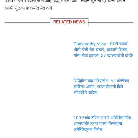
विशेष मोहीम राबवली जात आहे. वृद्ध, महिला आणि लहान मुलांना प्राधान्य देऊन
त्यांची सुटका करण्यात येत आहे.
RELATED NEWS
Thalapathy Vijay : शेवटी ज्याची
भीती होती तेच घडलं; थलपती विजय
यांना मोठा झटका, 37 खासदारांची दांडी!
सिद्धिविनायक मंदिरातील ‘१८ कोटींच्या
चोरी’चा आरोप; फडणवीसांनी दिले
चौकशीचे आदेश
100 टक्के टॅरिफ लावणे अमेरिकेसाठीच
आत्मघाती! ट्रम्प यांच्या निर्णयाला
अमेरिकेतूनच विरोध