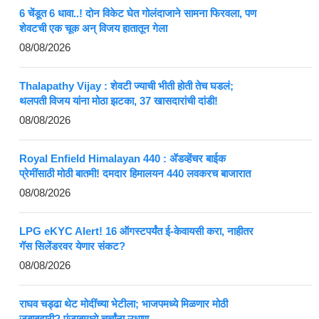
6 चेंडूत 6 धावा..! दोन विकेट घेत गोलंदाजाने सामना फिरवला, पण
शेवटची एक चूक अन् विजय हातातून गेला
08/08/2026
Thalapathy Vijay : शेवटी ज्याची भीती होती तेच घडलं;
थलपती विजय यांना मोठा झटका, 37 खासदारांची दांडी!
08/08/2026
Royal Enfield Himalayan 440 : ॲडव्हेंचर बाईक
प्रेमींसाठी मोठी बातमी! दमदार हिमालयन 440 लवकरच बाजारात
08/08/2026
LPG eKYC Alert! 16 ऑगस्टपर्यंत ई-केवायसी करा, नाहीतर
गॅस सिलेंडरवर येणार संकट?
08/08/2026
राघव चड्ढा थेट मोदींच्या भेटीला; भाजपमध्ये मिळणार मोठी
जबाबदारी? पंजाबमध्ये चर्चांना उधाण