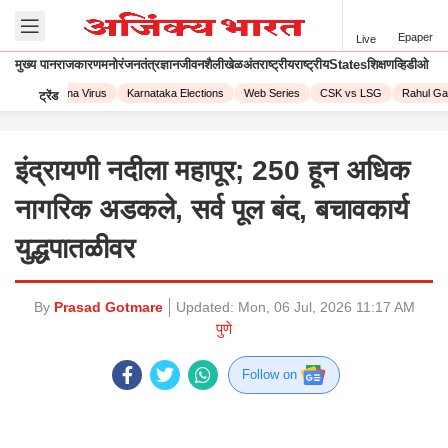
Epaper
Live
मुख्य पान
राजकारण
मनोरंजन
तंत्रज्ञान
जीवनशैली
खेळ
अंतराष्ट्रीय
राष्ट्रीय
States
शिक्षण
व्हिडीओ
023
Corona Virus
Karnataka Elections
Web Series
CSK vs LSG
Rahul Gand
ट्रेंड
इंद्रायणी नदीला महापूर; 250 हून अधिक
नागरिक अडकले, सर्व पूल बंद, बचावकार्य
युद्धपातळीवर
By
Prasad Gotmare
Updated:
Mon, 06 Jul, 2026 11:17 AM
पुणे
Follow on