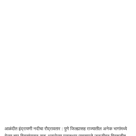
आळंदीत इंद्रायणी नदीचा रौद्रावतार : पुणे जिल्ह्यासह राज्यातील अनेक भागांमध्ये
गेल्या चार दिवसांपासून सुरू असलेल्या मुसळधार पावसामुळे जनजीवन विस्कळीत