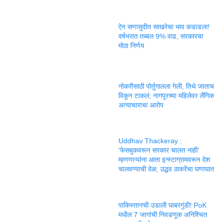
ऐन सणासुदीत साखरेचा भाव कडाडला!
वर्षभरात तब्बल 9% वाढ, सरकारचा
मोठा निर्णय
नोकरीसाठी पोर्तुगालला गेली, तिथे जाताच
विकून टाकलं; नागपूरच्या महिलेवर लैंगिक
अत्याचाराचा आरोप
Uddhav Thackeray :
‘फेसबुकवरून सरकार चालत नाही’
म्हणणाऱ्यांना आता इन्स्टाग्रामवरून देश
चालवण्याची वेळ; उद्धव ठाकरेंचा घणाघात
पाकिस्तानची उडाली घाबरगुंडी! PoK
मधील 7 जागांची निवडणूक अनिश्चित