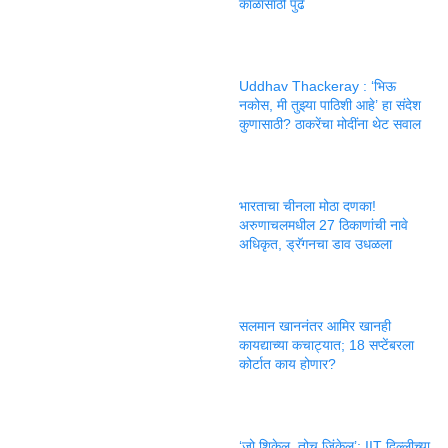
काळासाठी पुढे
Uddhav Thackeray : ‘भिऊ
नकोस, मी तुझ्या पाठिशी आहे’ हा संदेश
कुणासाठी? ठाकरेंचा मोदींना थेट सवाल
भारताचा चीनला मोठा दणका!
अरुणाचलमधील 27 ठिकाणांची नावे
अधिकृत, ड्रॅगनचा डाव उधळला
सलमान खाननंतर आमिर खानही
कायद्याच्या कचाट्यात; 18 सप्टेंबरला
कोर्टात काय होणार?
‘जो शिकेल, तोच जिंकेल’; IIT दिल्लीच्या