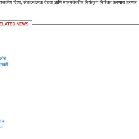
ातील राजकीय दिशा, संघटनात्मक वैधता आणि मालमत्तेवरील नियंत्रण निश्चित करणारा ठरणार
ELATED NEWS
्टाचे
यासाठी
गाचा
ीम