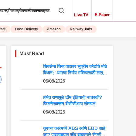
तराष्ट्रीय
राष्ट्रीय
राज्ये
व्यवसाय
इतर
E-Paper
Live TV
Food Delivery
Amazon
Railway Jobs
iPhone 15
Must Read
शिवसेना चिन्ह वादावर सुप्रीम कोर्टाचे मोठे
विधान; ‘आमचा निर्णय भविष्यासाठी लागू
होईल’
06/08/2026
हर्षित राणामुळे टीम इंडियाची नाचक्की?
फिटनेसवरून बीसीसीआय संतापलं
06/08/2026
तुमच्या कारमध्ये ABS आणि EBD आहे
का? पावसाळ्यात जीव वाचवणारे सेफ्टी