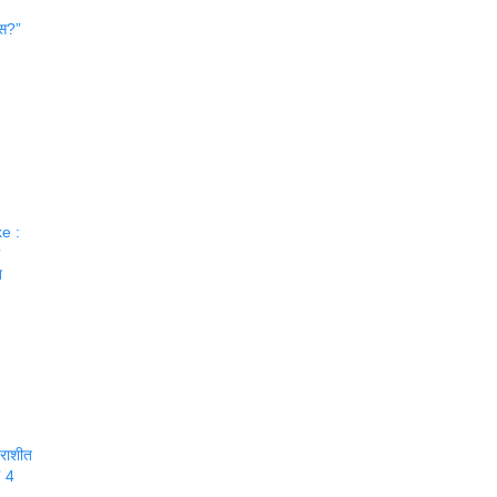
ास?”
e :
?
त
राशीत
’ 4