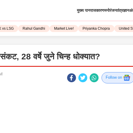
मुख्य पान
राजकारण
मनोरंजन
तंत्रज्ञान
अं
LSG
Rahul Gandhi
Market Live!
Priyanka Chopra
United State
संकट, 28 वर्षे जुने चिन्ह धोक्यात?
AM
Follow on