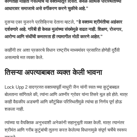
कोणतीही माहिती नसल्याचे या वक्तव्यातून दिसते. केवळ आर्थिक परिस्थितीच्या
आधारावर समाजाचे असे वर्गीकरण करणे चुकीचे आहे.”
दुसऱ्या एका युजरने प्रतिक्रिया देताना म्हटले,
“हे वक्तव्य श्रीमंतीचा अहंकार
दर्शवणारे आहे. गरिबी ही केवळ मुलांच्या संख्येमुळे वाढत नाही. शिक्षण, रोजगार,
आरोग्य आणि संधींची कमतरता ही त्यामागील मोठी कारणे आहेत.”
काहींनी तर अशा प्रकारचे विधान राष्ट्रीय माध्यमांवर प्रसारित होणेही दुर्दैवी
असल्याचे मत व्यक्त केले.
तिसऱ्या अपत्याबाबत व्यक्त केली भावना
Lock Upp 2 वादग्रस्त वक्तव्यापूर्वी माधुरी जैन यांनी स्वतःच्या कुटुंबाबद्दल
बोलताना सांगितले की, त्यांना आणि अश्नीर ग्रोवर यांना तिसरे मूल हवे होते. मात्र
काही वैद्यकीय अडचणी आणि कौटुंबिक परिस्थितीमुळे त्यांचा हा निर्णय पूर्ण होऊ
शकला नाही.
त्यांच्या या वैयक्तिक अनुभवाशी अनेकांनी सहानुभूती व्यक्त केली. मात्र त्यानंतर
श्रीमंत आणि गरीब कुटुंबांची तुलना करत केलेल्या विधानामुळे संपूर्ण चर्चेचे स्वरूप