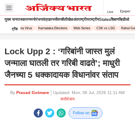
Epaper
Live
मुख्य पान
राजकारण
मनोरंजन
तंत्रज्ञान
जीवनशैली
खेळ
अंतराष्ट्रीय
राष्ट्रीय
States
शिक्षण
व्हिडीओ
023
Corona Virus
Karnataka Elections
Web Series
CSK vs LSG
Rahul Gand
ट्रेंड
Lock Upp 2 : ‘गरिबांनी जास्त मुलं
जन्माला घातली तर गरिबी वाढते’; माधुरी
जैनच्या 5 धक्कादायक विधानांवर संताप
By
Prasad Gotmare
Updated:
Mon, 06 Jul, 2026 11:11 AM
मनोरंजन
Follow on