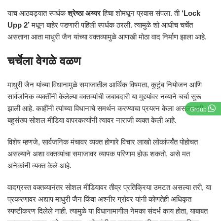
याच आठवड्यात स्पर्धक
श्रेष्ठा अय्यर
हिचा शोमधून प्रवास संपला. ती
‘Lock
Upp 2’
मधून बाहेर पडणारी पहिली स्पर्धक ठरली. त्यामुळे शो आधीच चर्चेत
असताना आता माधुरी जैन यांच्या वक्तव्यामुळे आणखी मोठा वाद निर्माण झाला आहे.
चर्चेला वेगळे वळण
माधुरी जैन यांच्या विधानामुळे समाजातील आर्थिक विषमता, कुटुंब नियोजन आणि
सार्वजनिक व्यक्तींनी केलेल्या वक्तव्यांची जबाबदारी या मुद्द्यांवर नव्याने चर्चा सुरू
झाली आहे. काहींनी त्यांच्या विधानाचे समर्थन करण्याचा प्रयत्न केला असला तरी
Group
बहुसंख्य सोशल मीडिया वापरकर्त्यांनी त्यावर नाराजी व्यक्त केली आहे.
विशेष म्हणजे, सार्वजनिक मंचावर व्यक्त होणारे विचार लाखो लोकांपर्यंत पोहोचत
असल्याने अशा वक्तव्यांचा समाजावर व्यापक परिणाम होऊ शकतो, असे मत
अनेकांनी व्यक्त केले आहे.
वादग्रस्त वक्तव्यानंतर सोशल मीडियावर तीव्र प्रतिक्रिया उमटत असल्या तरी, या
प्रकरणावर अद्याप माधुरी जैन किंवा अश्नीर ग्रोवर यांनी कोणतेही अधिकृत
स्पष्टीकरण दिलेले नाही. त्यामुळे या विधानामागील नेमका संदर्भ काय होता, याबाबत