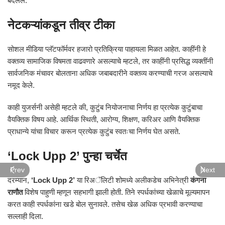
बदलले.
नेटकऱ्यांकडून तीव्र टीका
सोशल मीडिया प्लॅटफॉर्मवर हजारो प्रतिक्रिया पाहायला मिळत आहेत. काहींनी हे
वक्तव्य सामाजिक विषमता वाढवणारे असल्याचे म्हटले, तर काहींनी प्रसिद्ध व्यक्तींनी
सार्वजनिक मंचावर बोलताना अधिक जबाबदारीने वक्तव्य करण्याची गरज असल्याचे
नमूद केले.
काही युजर्सनी असेही म्हटले की, कुटुंब नियोजनाचा निर्णय हा प्रत्येक कुटुंबाचा
वैयक्तिक विषय आहे. आर्थिक स्थिती, आरोग्य, शिक्षण, करिअर आणि वैयक्तिक
प्राधान्ये यांचा विचार करून प्रत्येक कुटुंब स्वतःचा निर्णय घेत असते.
‘Lock Upp 2’ पुन्हा चर्चेत
Prev
Next
दरम्यान,
‘Lock Upp 2’
या रिअॅलिटी शोमध्ये अलीकडेच अभिनेत्री
कंगना
राणौत
विशेष पाहुणी म्हणून सहभागी झाली होती. तिने स्पर्धकांच्या खेळाचे मूल्यमापन
करत काही स्पर्धकांना खडे बोल सुनावले. तसेच खेळ अधिक प्रभावी करण्याचा
सल्लाही दिला.