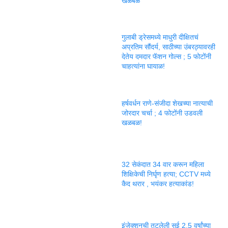
खळबळ
गुलाबी ड्रेसमध्ये माधुरी दीक्षितचं
अप्रतिम सौंदर्य, साठीच्या उंबरठ्यावरही
देतेय दमदार फॅशन गोल्स ; 5 फोटोंनी
चाहत्यांना घायाळ!
हर्षवर्धन राणे-संजीदा शेखच्या नात्याची
जोरदार चर्चा ; 4 फोटोंनी उडवली
खळबळ!
32 सेकंदात 34 वार करून महिला
शिक्षिकेची निर्घृण हत्या; CCTV मध्ये
कैद थरार , भयंकर हत्याकांड!
इंजेक्शनची तुटलेली सुई 2.5 वर्षांच्या