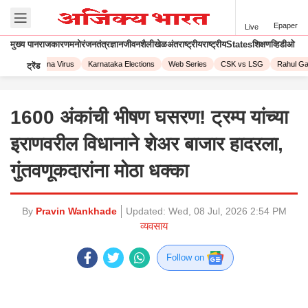
Epaper
Live
मुख्य पान
राजकारण
मनोरंजन
तंत्रज्ञान
जीवनशैली
खेळ
अंतराष्ट्रीय
राष्ट्रीय
States
शिक्षण
व्हिडीओ
023
Corona Virus
Karnataka Elections
Web Series
CSK vs LSG
Rahul Gand
ट्रेंड
1600 अंकांची भीषण घसरण! ट्रम्प यांच्या
इराणवरील विधानाने शेअर बाजार हादरला,
गुंतवणूकदारांना मोठा धक्का
By
Pravin Wankhade
Updated:
Wed, 08 Jul, 2026 2:54 PM
व्यवसाय
Follow on