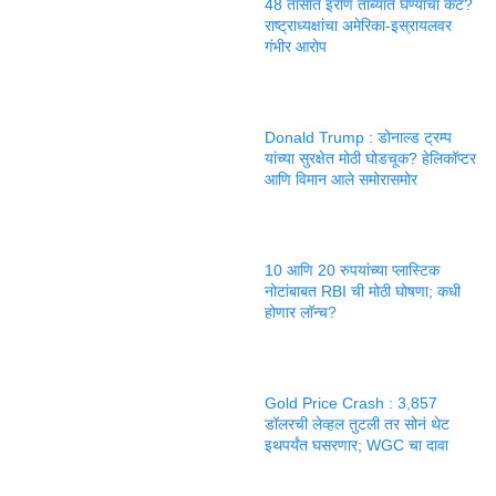
48 तासांत इराण ताब्यात घेण्याचा कट?
राष्ट्राध्यक्षांचा अमेरिका-इस्रायलवर
गंभीर आरोप
Donald Trump : डोनाल्ड ट्रम्प
यांच्या सुरक्षेत मोठी घोडचूक? हेलिकॉप्टर
आणि विमान आले समोरासमोर
10 आणि 20 रुपयांच्या प्लास्टिक
नोटांबाबत RBI ची मोठी घोषणा; कधी
होणार लॉन्च?
Gold Price Crash : 3,857
डॉलरची लेव्हल तुटली तर सोनं थेट
इथपर्यंत घसरणार; WGC चा दावा