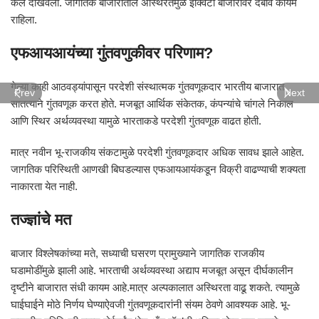
कल दाखवला. जागतिक बाजारातील अस्थिरतेमुळे इक्विटी बाजारावर दबाव कायम
राहिला.
एफआयआयंच्या गुंतवणुकीवर परिणाम?
गेल्या काही आठवड्यांपासून परदेशी संस्थात्मक गुंतवणूकदार भारतीय बाजारात
Prev
Next
सातत्याने गुंतवणूक करत होते. मजबूत आर्थिक संकेतक, कंपन्यांचे चांगले निकाल
आणि स्थिर अर्थव्यवस्था यामुळे भारताकडे परदेशी गुंतवणूक वाढत होती.
मात्र नवीन भू-राजकीय संकटामुळे परदेशी गुंतवणूकदार अधिक सावध झाले आहेत.
जागतिक परिस्थिती आणखी बिघडल्यास एफआयआयंकडून विक्री वाढण्याची शक्यता
नाकारता येत नाही.
तज्ज्ञांचे मत
बाजार विश्लेषकांच्या मते, सध्याची घसरण प्रामुख्याने जागतिक राजकीय
घडामोडींमुळे झाली आहे. भारताची अर्थव्यवस्था अद्याप मजबूत असून दीर्घकालीन
दृष्टीने बाजारात संधी कायम आहे.मात्र अल्पकालात अस्थिरता वाढू शकते. त्यामुळे
घाईघाईने मोठे निर्णय घेण्याऐवजी गुंतवणूकदारांनी संयम ठेवणे आवश्यक आहे. भू-