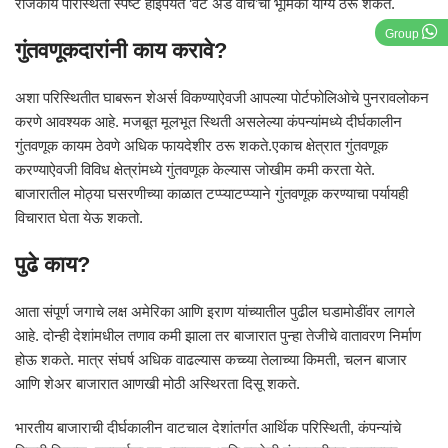
राजकीय परिस्थिती स्पष्ट होईपर्यंत ‘वेट अँड वॉच’ची भूमिका योग्य ठरू शकते.
Group
गुंतवणूकदारांनी काय करावे?
अशा परिस्थितीत घाबरून शेअर्स विकण्याऐवजी आपल्या पोर्टफोलिओचे पुनरावलोकन
करणे आवश्यक आहे. मजबूत मूलभूत स्थिती असलेल्या कंपन्यांमध्ये दीर्घकालीन
गुंतवणूक कायम ठेवणे अधिक फायदेशीर ठरू शकते.एकाच क्षेत्रात गुंतवणूक
करण्याऐवजी विविध क्षेत्रांमध्ये गुंतवणूक केल्यास जोखीम कमी करता येते.
बाजारातील मोठ्या घसरणीच्या काळात टप्प्याटप्प्याने गुंतवणूक करण्याचा पर्यायही
विचारात घेता येऊ शकतो.
पुढे काय?
आता संपूर्ण जगाचे लक्ष अमेरिका आणि इराण यांच्यातील पुढील घडामोडींवर लागले
आहे. दोन्ही देशांमधील तणाव कमी झाला तर बाजारात पुन्हा तेजीचे वातावरण निर्माण
होऊ शकते. मात्र संघर्ष अधिक वाढल्यास कच्च्या तेलाच्या किमती, चलन बाजार
आणि शेअर बाजारात आणखी मोठी अस्थिरता दिसू शकते.
भारतीय बाजाराची दीर्घकालीन वाटचाल देशांतर्गत आर्थिक परिस्थिती, कंपन्यांचे