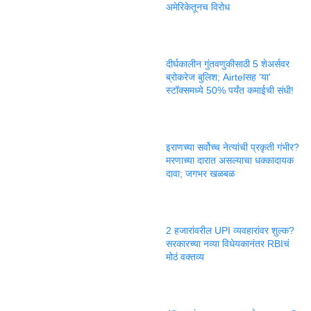
अमेरिकेतूनच विरोध
दीर्घकालीन गुंतवणुकीसाठी 5 शेअर्सवर
ब्रोकरेज बुलिश; Airtelसह ‘या’
स्टॉक्समध्ये 50% पर्यंत कमाईची संधी!
इराणच्या सर्वोच्च नेत्यांची प्रकृती गंभीर?
मरणाच्या दारात असल्याचा धक्कादायक
दावा; जगभर खळबळ
2 हजारांवरील UPI व्यवहारांवर शुल्क?
सरकारच्या नव्या विधेयकानंतर RBIचं
मोठं वक्तव्य