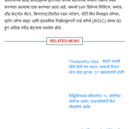
अमेरिकेच्या हवाई कारवाईमध्ये इराणच्या अनेक महत्त्वाच्या लष्करी तळांना लक्ष्य
करण्यात आल्याचा दावा करण्यात आला आहे. यामध्ये एअर डिफेन्स सिस्टिम, कमांड
अँड कंट्रोल सेंटर, किनारपट्टीवरील रडार स्टेशन, अँटी-शिप मिसाइल लॉन्चर,
ड्रोन लॉन्च साइट आणि इस्लामिक रिव्होल्यूशनरी गार्ड कॉर्प्स (IRGC) यांच्या 60
हून अधिक स्पीड बोट्सचा समावेश होता.
RELATED NEWS
Thalapathy Vijay : शेवटी ज्याची
भीती होती तेच घडलं; थलपती विजय
यांना मोठा झटका, 37 खासदारांची दांडी!
सिद्धिविनायक मंदिरातील ‘१८ कोटींच्या
चोरी’चा आरोप; फडणवीसांनी दिले
चौकशीचे आदेश