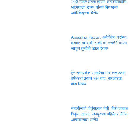
100 टक्के टॅरिफ लावणे अमेरिकेसाठीच
आत्मघाती! ट्रम्प यांच्या निर्णयाला
अमेरिकेतूनच विरोध
Amazing Facts : अमेरिकेत घरांच्या
छतावर पाण्याची टाकी का नसते? कारण
जाणून तुम्हीही व्हाल हैराण!
ऐन सणासुदीत साखरेचा भाव कडाडला!
वर्षभरात तब्बल 9% वाढ, सरकारचा
मोठा निर्णय
नोकरीसाठी पोर्तुगालला गेली, तिथे जाताच
विकून टाकलं; नागपूरच्या महिलेवर लैंगिक
अत्याचाराचा आरोप