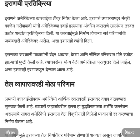
इराणची प्रतिक्रिया
इराणने अमेरिकेच्या कारवाईचा तीव्र निषेध केला आहे. इराणचे उपपरराष्ट्र मंत्री
काजेम गरीबाबादी यांनी अमेरिकेच्या हवाई हल्ल्यांना अंतरिम कराराचे उल्लंघन ठरवत
कठोर शब्दांत प्रतिक्रिया दिली. या कारवाईमुळे निर्माण होणाऱ्या सर्व परिणामांची
जबाबदारी अमेरिकेवर असेल, असा इशाराही त्यांनी दिला.
इराणच्या सरकारी माध्यमांनी बंदर अब्बास, केश्म आणि सीरिक परिसरात मोठे स्फोट
झाल्याची पुष्टी केली आहे. त्याचबरोबर योग्य वेळी अमेरिकेला प्रत्युत्तर दिले जाईल,
असा इशाराही इराणकडून देण्यात आला आहे.
तेल व्यापारावरही मोठा परिणाम
लष्करी कारवाईसोबतच अमेरिकेने आर्थिक स्तरावरही इराणवर दबाव वाढवण्यास
सुरुवात केली आहे. व्यापारी जहाजांवरील हल्ला हा युद्धविरामाच्या अटींचे उल्लंघन
असल्याचे सांगत अमेरिकेने इराणला तेल विक्रीसाठी दिलेली परवानगी रद्द करण्याचा
निर्णय घेतला आहे.
Prev
Next
या निर्णयामुळे इराणच्या तेल निर्यातीवर परिणाम होण्याची शक्यता असून जागतिक