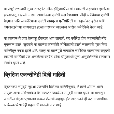
या संपूर्ण तणावाची सुरुवात स्ट्रेट ऑफ हॉर्मुजमधील तीन व्यापारी जहाजांवर झालेल्या
हल्ल्यापासून झाली. मार्शल आयलंडचा
एम/टी अल रेकय्यात
, सौदी अरेबियाचा
एम/टी
वेदयान
आणि लायबेरियाचा
एम/टी सायप्रस प्रॉस्पेरिटी
या जहाजांवर ड्रोन आणि
क्षेपणास्त्रांच्या माध्यमातून हल्ला करण्यात आल्याचा आरोप अमेरिकेने केला आहे.
या हल्ल्यांमध्ये एका तेलवाहू टँकरला आग लागली, तर उर्वरित दोन जहाजांचेही मोठे
नुकसान झाले. सुदैवाने या घटनेत कोणतीही जीवितहानी झाली नसल्याचे प्राथमिक
माहितीतून स्पष्ट झाले आहे. मात्र या घटनेमुळे जगातील सर्वाधिक महत्त्वाच्या समुद्री
व्यापारी मार्गांपैकी एक असलेल्या स्ट्रेट ऑफ हॉर्मुजमध्ये पुन्हा असुरक्षिततेचे वातावरण
निर्माण झाले आहे.
ब्रिटिश एजन्सीनेही दिली माहिती
ब्रिटनच्या समुद्री सुरक्षा एजन्सीने दिलेल्या माहितीनुसार, हे हल्ले ओमान आणि
संयुक्त अरब अमिरातीच्या किनारपट्टीजवळील समुद्री भागात झाले. या भागातून
जगातील मोठ्या प्रमाणात कच्च्या तेलाची वाहतूक होत असल्याने ही घटना जागतिक
अर्थव्यवस्थेसाठीही महत्त्वाची मानली जात आहे.