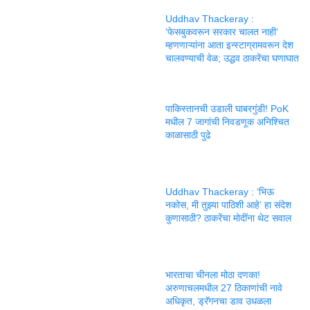
Uddhav Thackeray :
‘फेसबुकवरून सरकार चालत नाही’
म्हणणाऱ्यांना आता इन्स्टाग्रामवरून देश
चालवण्याची वेळ; उद्धव ठाकरेंचा घणाघात
पाकिस्तानची उडाली घाबरगुंडी! PoK
मधील 7 जागांची निवडणूक अनिश्चित
काळासाठी पुढे
Uddhav Thackeray : ‘भिऊ
नकोस, मी तुझ्या पाठिशी आहे’ हा संदेश
कुणासाठी? ठाकरेंचा मोदींना थेट सवाल
भारताचा चीनला मोठा दणका!
अरुणाचलमधील 27 ठिकाणांची नावे
अधिकृत, ड्रॅगनचा डाव उधळला