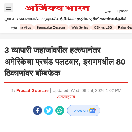
Epaper
Live
मुख्य पान
राजकारण
मनोरंजन
तंत्रज्ञान
जीवनशैली
खेळ
अंतराष्ट्रीय
राष्ट्रीय
States
शिक्षण
व्हिडीओ
023
Corona Virus
Karnataka Elections
Web Series
CSK vs LSG
Rahul Gand
ट्रेंड
3 व्यापारी जहाजांवरील हल्ल्यानंतर
अमेरिकेचा प्रचंड पलटवार, इराणमधील 80
ठिकाणांवर बॉम्बफेक
By
Prasad Gotmare
Updated:
Wed, 08 Jul, 2026 1:02 PM
अंतराष्ट्रीय
Follow on