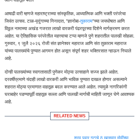
आषाढी वारी म्हणजे महाराष्ट्राच्या सांस्कृतिक, आध्यात्मिक आणि भक्ती परंपरेचा
जिवंत उत्सव. टाळ-मृदुंगाच्या निनादात, “ज्ञानोबा-
तुकाराम
“च्या जयघोषात आणि
विठ्ठल नामाच्या अखंड गजरात लाखो वारकरी पंढरपूरच्या दिशेने मार्गक्रमण करत
आहेत. या ऐतिहासिक परंपरेतील महत्त्वाचा टप्पा म्हणजे पुणे शहरातील पालखी सोहळा.
गुरुवार, ९ जुलै २०२६ रोजी संत ज्ञानेश्वर महाराज आणि संत तुकाराम महाराज
यांच्या पालख्यांचे पुण्यात आगमन होत असून संपूर्ण शहर भक्तिरसात न्हाऊन निघाले
आहे.
दोन्ही पालख्यांच्या स्वागतासाठी पुणेकर मोठ्या उत्साहाने सज्ज झाले आहेत.
दरवर्षीप्रमाणे यंदाही लाखो वारकरी आणि भाविक पुण्यात दाखल होणार असल्याने
शहरात मोठ्या प्रमाणात वाहतूक बदल करण्यात आले आहेत. त्यामुळे नागरिकांनी
घराबाहेर पडण्यापूर्वी वाहतूक सल्ला आणि पालखी मार्गाची माहिती जाणून घेणे आवश्यक
आहे.
RELATED NEWS
शरद पवार गटाचे 8 खासदार मोदींच्या