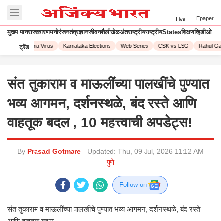
Epaper
Live
मुख्य पान
राजकारण
मनोरंजन
तंत्रज्ञान
जीवनशैली
खेळ
अंतराष्ट्रीय
राष्ट्रीय
States
शिक्षण
व्हिडीओ
023
Corona Virus
Karnataka Elections
Web Series
CSK vs LSG
Rahul Gand
ट्रेंड
संत तुकाराम व माऊलींच्या पालखींचे पुण्यात
भव्य आगमन, दर्शनस्थळे, बंद रस्ते आणि
वाहतूक बदल , 10 महत्त्वाची अपडेट्स!
By
Prasad Gotmare
Updated:
Thu, 09 Jul, 2026 11:12 AM
पुणे
Follow on
संत तुकाराम व माऊलींच्या पालखींचे पुण्यात भव्य आगमन, दर्शनस्थळे, बंद रस्ते
आणि वाहतूक बदल