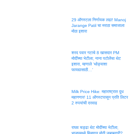
29 ऑगस्टला निर्णायक लढा! Manoj
Jarange Patil चा मराठा समाजाला
मोठा इशारा
शरद पवार गटाचे 8 खासदार PM
मोदींच्या भेटीला; नाना पटोलेंचा थेट
इशारा, म्हणाले ‘थोड्याशा
फायद्यासाठी…’
Milk Price Hike: महाराष्ट्रात दूध
महागणार! 11 ऑगस्टपासून प्रति लिटर
2 रुपयांची दरवाढ
राघव चड्ढा थेट मोदींच्या भेटीला;
भाजपमध्ये मिळणार मोठी जबाबदारी?