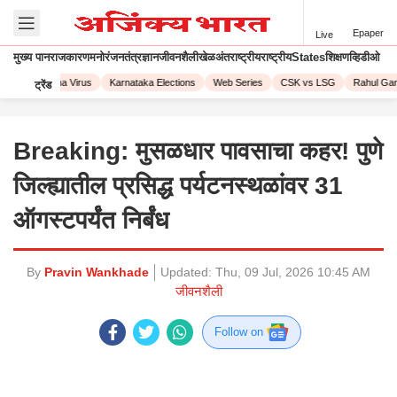
Epaper
Live
मुख्य पान
राजकारण
मनोरंजन
तंत्रज्ञान
जीवनशैली
खेळ
अंतराष्ट्रीय
राष्ट्रीय
States
शिक्षण
व्हिडीओ
23
Corona Virus
Karnataka Elections
Web Series
CSK vs LSG
Rahul Gand
ट्रेंड
Breaking: मुसळधार पावसाचा कहर! पुणे
जिल्ह्यातील प्रसिद्ध पर्यटनस्थळांवर 31
ऑगस्टपर्यंत निर्बंध
By
Pravin Wankhade
Updated:
Thu, 09 Jul, 2026 10:45 AM
जीवनशैली
Follow on