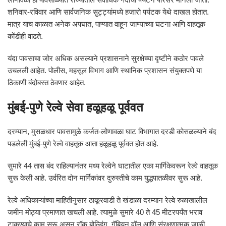
शनिवार-रविवार आणि सार्वजनिक सुट्ट्यांमध्ये हजारो पर्यटक येथे दाखल होतात.
मात्र याच काळात अनेक अपघात, पाण्यात वाहून जाण्याच्या घटना आणि वाहतूक
कोंडीही वाढते.
यंदा पावसाचा जोर अधिक असल्याने प्रशासनाने सुरक्षेच्या दृष्टीने कठोर पावले
उचलली आहेत. पोलीस, महसूल विभाग आणि स्थानिक प्रशासन संयुक्तपणे या
ठिकाणी बंदोबस्त ठेवणार आहेत.
मुंबई-पुणे रेल्वे सेवा हळूहळू पूर्ववत
दरम्यान, मुसळधार पावसामुळे कर्जत-लोणावळा घाट विभागात दरडी कोसळल्याने बंद
पडलेली मुंबई-पुणे रेल्वे वाहतूक आता हळूहळू पूर्ववत होत आहे.
सुमारे 44 तास बंद राहिल्यानंतर मध्य रेल्वेने घाटातील एका मार्गिकेवरून रेल्वे वाहतूक
सुरू केली आहे. उर्वरित दोन मार्गिकांवर दुरुस्तीचे काम युद्धपातळीवर सुरू आहे.
रेल्वे अधिकाऱ्यांच्या माहितीनुसार ठाकूरवाडी ते खंडाळा दरम्यान रेल्वे रुळाखालील
जमीन मोठ्या प्रमाणात खचली आहे. त्यामुळे सुमारे 40 ते 45 मीटरपर्यंत भराव
टाकण्याचे काम सुरू असून रॉक बोल्डिंग, गॅबियन वॉल आणि संरक्षणात्मक जाळी