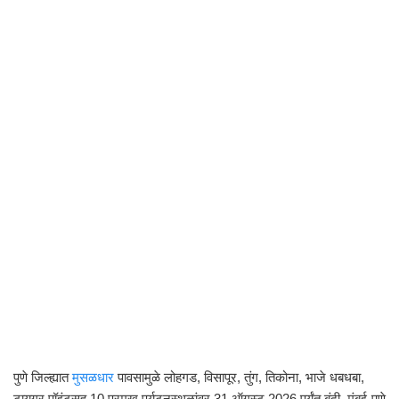
पुणे जिल्ह्यात
मुसळधार
पावसामुळे लोहगड, विसापूर, तुंग, तिकोना, भाजे धबधबा,
टायगर पॉइंटसह 10 प्रमुख पर्यटनस्थळांवर 31 ऑगस्ट 2026 पर्यंत बंदी. मुंबई-पुणे