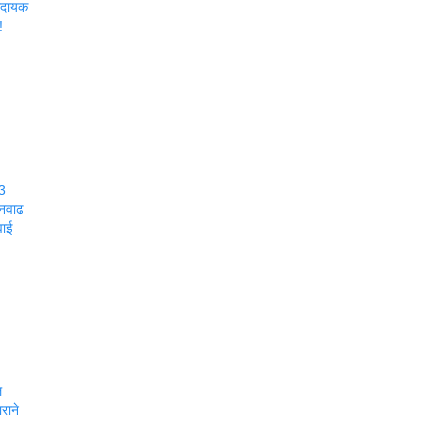
ादायक
!
33
तनवाढ
वाई
ल
राने