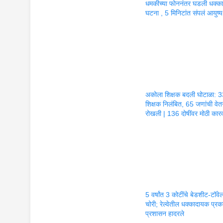
धमकीच्या फोननंतर घडली धक्क
घटना , 5 मिनिटांत संपलं आयुष्य
अकोला शिक्षक बदली घोटाळा: 
शिक्षक निलंबित, 65 जणांची वे
रोखली | 136 दोषींवर मोठी कार
5 वर्षांत 3 कोटींचे बेडशीट-टॉवे
चोरी; रेल्वेतील धक्कादायक प्रका
प्रशासन हादरले