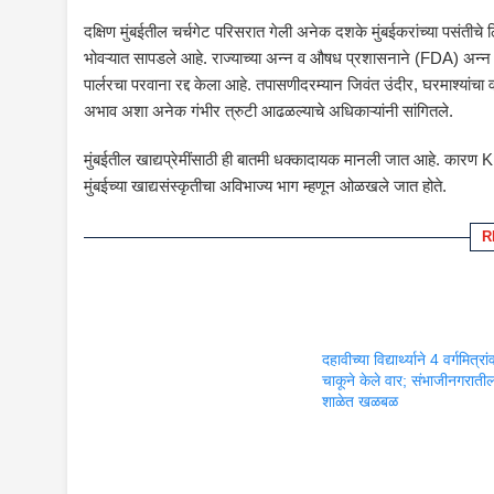
दक्षिण मुंबईतील चर्चगेट परिसरात गेली अनेक दशके मुंबईकरांच्या पसंतीचे
भोवऱ्यात सापडले आहे. राज्याच्या अन्न व औषध प्रशासनाने (FDA) अन्न सुर
पार्लरचा परवाना रद्द केला आहे. तपासणीदरम्यान जिवंत उंदीर, घरमाश्यांचा
अभाव अशा अनेक गंभीर त्रुटी आढळल्याचे अधिकाऱ्यांनी सांगितले.
मुंबईतील खाद्यप्रेमींसाठी ही बातमी धक्कादायक मानली जात आहे. कार
मुंबईच्या खाद्यसंस्कृतीचा अविभाज्य भाग म्हणून ओळखले जात होते.
R
दहावीच्या विद्यार्थ्याने 4 वर्गमित्रा
चाकूने केले वार; संभाजीनगराती
शाळेत खळबळ