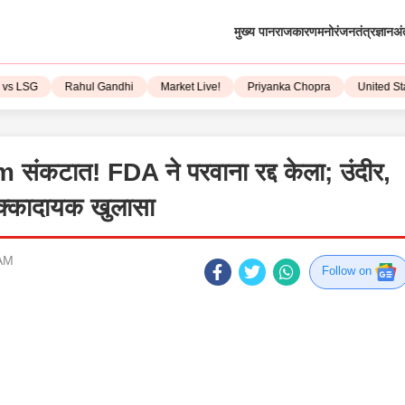
मुख्य पान
राजकारण
मनोरंजन
तंत्रज्ञान
अं
SG
Rahul Gandhi
Market Live!
Priyanka Chopra
United State
संकटात! FDA ने परवाना रद्द केला; उंदीर,
 धक्कादायक खुलासा
 AM
Follow on