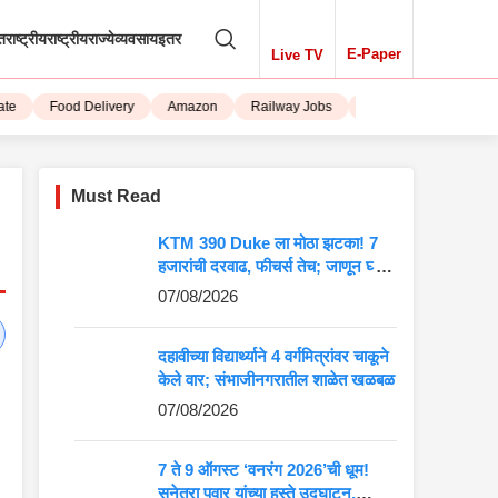
तराष्ट्रीय
राष्ट्रीय
राज्ये
व्यवसाय
इतर
E-Paper
Live TV
Food Delivery
Amazon
Railway Jobs
iPhone 15
Must Read
KTM 390 Duke ला मोठा झटका! 7
हजारांची दरवाढ, फीचर्स तेच; जाणून घ्या
5 मोठे बदल
07/08/2026
दहावीच्या विद्यार्थ्याने 4 वर्गमित्रांवर चाकूने
केले वार; संभाजीनगरातील शाळेत खळबळ
07/08/2026
7 ते 9 ऑगस्ट ‘वनरंग 2026’ची धूम!
सुनेत्रा पवार यांच्या हस्ते उद्घाटन,