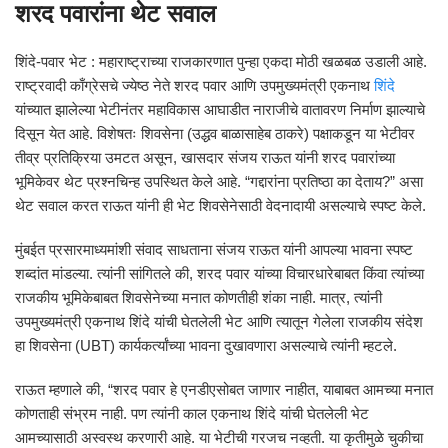
शरद पवारांना थेट सवाल
शिंदे-पवार भेट : महाराष्ट्राच्या राजकारणात पुन्हा एकदा मोठी खळबळ उडाली आहे.
राष्ट्रवादी काँग्रेसचे ज्येष्ठ नेते शरद पवार आणि उपमुख्यमंत्री एकनाथ
शिंदे
यांच्यात झालेल्या भेटीनंतर महाविकास आघाडीत नाराजीचे वातावरण निर्माण झाल्याचे
दिसून येत आहे. विशेषतः शिवसेना (उद्धव बाळासाहेब ठाकरे) पक्षाकडून या भेटीवर
तीव्र प्रतिक्रिया उमटत असून, खासदार संजय राऊत यांनी शरद पवारांच्या
भूमिकेवर थेट प्रश्नचिन्ह उपस्थित केले आहे. “गद्दारांना प्रतिष्ठा का देताय?” असा
थेट सवाल करत राऊत यांनी ही भेट शिवसेनेसाठी वेदनादायी असल्याचे स्पष्ट केले.
मुंबईत प्रसारमाध्यमांशी संवाद साधताना संजय राऊत यांनी आपल्या भावना स्पष्ट
शब्दांत मांडल्या. त्यांनी सांगितले की, शरद पवार यांच्या विचारधारेबाबत किंवा त्यांच्या
राजकीय भूमिकेबाबत शिवसेनेच्या मनात कोणतीही शंका नाही. मात्र, त्यांनी
उपमुख्यमंत्री एकनाथ शिंदे यांची घेतलेली भेट आणि त्यातून गेलेला राजकीय संदेश
हा शिवसेना (UBT) कार्यकर्त्यांच्या भावना दुखावणारा असल्याचे त्यांनी म्हटले.
राऊत म्हणाले की, “शरद पवार हे एनडीएसोबत जाणार नाहीत, याबाबत आमच्या मनात
कोणताही संभ्रम नाही. पण त्यांनी काल एकनाथ शिंदे यांची घेतलेली भेट
आमच्यासाठी अस्वस्थ करणारी आहे. या भेटीची गरजच नव्हती. या कृतीमुळे चुकीचा