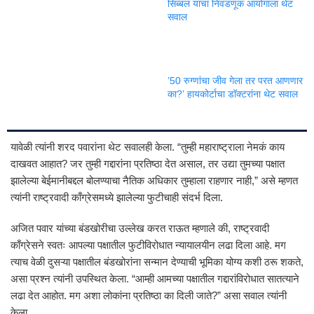
सिब्बल यांचा निवडणूक आयोगाला थेट
सवाल
’50 रुग्णांचा जीव गेला तर परत आणणार
का?’ हायकोर्टाचा डॉक्टरांना थेट सवाल
यावेळी त्यांनी शरद पवारांना थेट सवालही केला. “तुम्ही महाराष्ट्राला नेमकं काय
दाखवत आहात? जर तुम्ही गद्दारांना प्रतिष्ठा देत असाल, तर उद्या तुमच्या पक्षात
झालेल्या बेईमानीबद्दल बोलण्याचा नैतिक अधिकार तुम्हाला राहणार नाही,” असे म्हणत
त्यांनी राष्ट्रवादी काँग्रेसमध्ये झालेल्या फुटीचाही संदर्भ दिला.
अजित पवार यांच्या बंडखोरीचा उल्लेख करत राऊत म्हणाले की, राष्ट्रवादी
काँग्रेसने स्वतः आपल्या पक्षातील फुटीविरोधात न्यायालयीन लढा दिला आहे. मग
त्याच वेळी दुसऱ्या पक्षातील बंडखोरांना सन्मान देण्याची भूमिका योग्य कशी ठरू शकते,
असा प्रश्न त्यांनी उपस्थित केला. “आम्ही आमच्या पक्षातील गद्दारांविरोधात सातत्याने
लढा देत आहोत. मग अशा लोकांना प्रतिष्ठा का दिली जाते?” असा सवाल त्यांनी
केला.