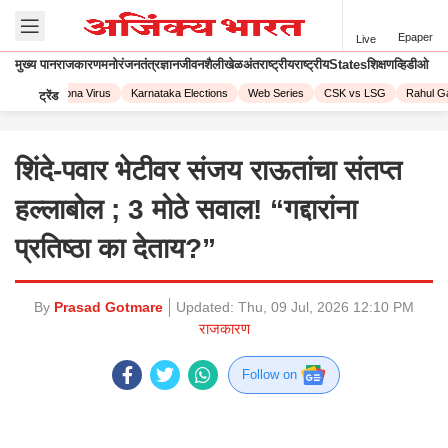
Epaper
Live
मुख्य पान
राजकारण
मनोरंजन
तंत्रज्ञान
जीवनशैली
खेळ
अंतराष्ट्रीय
राष्ट्रीय
States
शिक्षण
व्हिडीओ
2023
Corona Virus
Karnataka Elections
Web Series
CSK vs LSG
Rahul Gan
ट्रेंड
शिंदे-पवार भेटीवर संजय राऊतांचा संतप्त
हल्लाबोल ; 3 मोठे सवाल! “गद्दारांना
प्रतिष्ठा का देताय?”
By
Prasad Gotmare
Updated:
Thu, 09 Jul, 2026 12:10 PM
राजकारण
Follow on