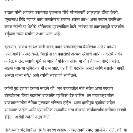
राऊत यांनी आपल्या वक्तव्यात एकनाथ शिंदे यांच्यावरही अप्रत्यक्ष टीका केली.
“एकनाथ शिंदे म्हणजे काय यशवंतराव चव्हाण आहेत का?” असा सवाल उपस्थित
करत त्यांनी या भेटीचे औचित्यच प्रश्नांकित केले. त्यांच्या या वक्तव्यामुळे राजकीय
वर्तुळात नव्या चर्चांना उधाण आले आहे.
दरम्यान, संजय राऊत यांनी शरद पवार यांच्याबद्दलचा वैयक्तिक आदर कायम
असल्याचेही स्पष्ट केले. “माझे शरद पवारांशी अत्यंत प्रेमाचे आणि आदराचे संबंध
आहेत. मात्र, पक्षाची भूमिका आणि वैयक्तिक संबंध या दोन वेगळ्या गोष्टी आहेत.
माझ्या पक्षाच्या भूमिकेवर मी ठाम आहे. गद्दारी ही गद्दारीच असते आणि गद्दारांना माफी
असता कामा नये,” असे त्यांनी स्पष्टपणे सांगितले.
त्यांनी पुढे इशारा देताना म्हटले की, जर राज्यातील मोठे नेतेच अशा प्रकारे
बंडखोरांना किंवा गद्दारांना राजकीय प्रतिष्ठा देत राहिले, तर महाराष्ट्रातील
राजकारणातील नैतिक मूल्यांवर परिणाम होईल. अशा कृतींमुळे चुकीचा संदेश
समाजात जाईल आणि प्रामाणिक राजकीय लढा देणाऱ्या कार्यकर्त्यांचे मनोबल खच्ची
होईल, असेही त्यांनी नमूद केले.
शिंदे-पवार भेटीमागील नेमके कारण अद्याप अधिकृतपणे स्पष्ट झालेले नसले, तरी या