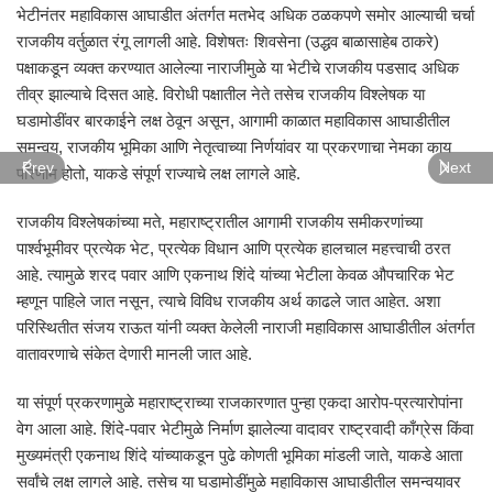
भेटीनंतर महाविकास आघाडीत अंतर्गत मतभेद अधिक ठळकपणे समोर आल्याची चर्चा
राजकीय वर्तुळात रंगू लागली आहे. विशेषतः शिवसेना (उद्धव बाळासाहेब ठाकरे)
पक्षाकडून व्यक्त करण्यात आलेल्या नाराजीमुळे या भेटीचे राजकीय पडसाद अधिक
तीव्र झाल्याचे दिसत आहे. विरोधी पक्षातील नेते तसेच राजकीय विश्लेषक या
घडामोडींवर बारकाईने लक्ष ठेवून असून, आगामी काळात महाविकास आघाडीतील
समन्वय, राजकीय भूमिका आणि नेतृत्वाच्या निर्णयांवर या प्रकरणाचा नेमका काय
Prev
Next
परिणाम होतो, याकडे संपूर्ण राज्याचे लक्ष लागले आहे.
राजकीय विश्लेषकांच्या मते, महाराष्ट्रातील आगामी राजकीय समीकरणांच्या
पार्श्वभूमीवर प्रत्येक भेट, प्रत्येक विधान आणि प्रत्येक हालचाल महत्त्वाची ठरत
आहे. त्यामुळे शरद पवार आणि एकनाथ शिंदे यांच्या भेटीला केवळ औपचारिक भेट
म्हणून पाहिले जात नसून, त्याचे विविध राजकीय अर्थ काढले जात आहेत. अशा
परिस्थितीत संजय राऊत यांनी व्यक्त केलेली नाराजी महाविकास आघाडीतील अंतर्गत
वातावरणाचे संकेत देणारी मानली जात आहे.
या संपूर्ण प्रकरणामुळे महाराष्ट्राच्या राजकारणात पुन्हा एकदा आरोप-प्रत्यारोपांना
वेग आला आहे. शिंदे-पवार भेटीमुळे निर्माण झालेल्या वादावर राष्ट्रवादी काँग्रेस किंवा
मुख्यमंत्री एकनाथ शिंदे यांच्याकडून पुढे कोणती भूमिका मांडली जाते, याकडे आता
सर्वांचे लक्ष लागले आहे. तसेच या घडामोडींमुळे महाविकास आघाडीतील समन्वयावर