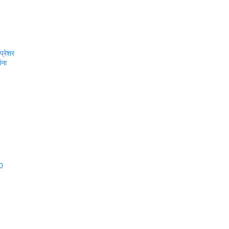
प्रेशर
ंना
40