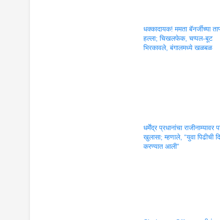
धक्कादायक! ममता बॅनर्जींच्या ता
हल्ला; चिखलफेक, चप्पल-बूट
भिरकावले, बंगालमध्ये खळबळ
धर्मेंद्र प्रधानांचा राजीनाम्यावर
खुलासा; म्हणाले, “युवा पिढीची 
करण्यात आली”