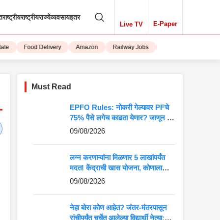
तराष्ट्रीय
राष्ट्रीय
राज्ये
व्यवसाय
इतर
E-Paper
Live TV
Food Delivery
Amazon
Railway Jobs
iPhone 15
Must Read
EPFO Rules: नोकरी गेल्यावर PFचे
75% पैसे लगेच काढता येणार? जाणून घ्या
संपूर्ण नियम
09/08/2026
लग्न करणाऱ्यांना मिळणार 5 लाखांपर्यंत
मदत! केंद्राची खास योजना, कोणाला
मिळणार लाभ?
09/08/2026
नेहा बोरा कोण आहेत? जंतर-मंतरपासून
रांचीपर्यंत चर्चेत आलेल्या विद्यार्थी नेत्या;