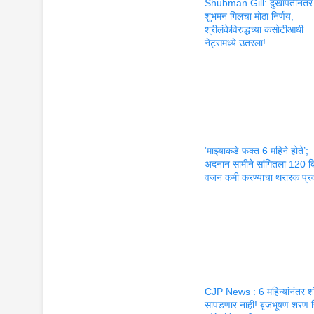
Shubman Gill: दुखापतीनंतर
शुभमन गिलचा मोठा निर्णय;
श्रीलंकेविरुद्धच्या कसोटीआधी
नेट्समध्ये उतरला!
‘माझ्याकडे फक्त 6 महिने होते’;
अदनान सामीने सांगितला 120 
वजन कमी करण्याचा थरारक प्र
CJP News : 6 महिन्यांनंतर श
सापडणार नाही! बृजभूषण शरण स