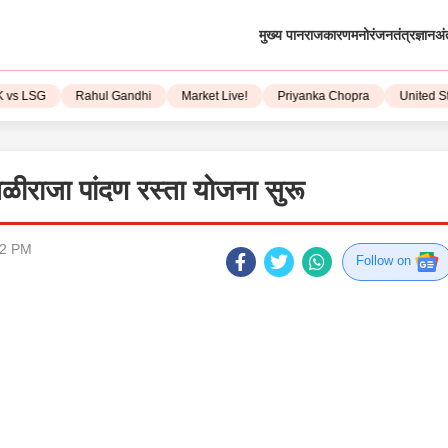
मुख्य पान
राजकारण
मनोरंजन
तंत्रज्ञान
अं
LSG
Rahul Gandhi
Market Live!
Priyanka Chopra
United State
बळीराजा पांदण रस्ता योजना सुरू
02 PM
Follow on