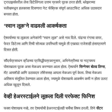
ट्राउझर्सवरील लेस डिटेलिंगला उत्तम प्रकारे पूरक ठरत होती. ब्लेझरच्या
स्लीव्हमधून हलकासा दिसणारा नेट फॅब्रिक संपूर्ण आउटफिट अधिक उठावदार
बनवत होता.
‘स्वान लूक’ने वाढवली आकर्षकता
ऐश्वर्याच्या या लूकला अनेकांनी “स्वान लूक” असे नाव दिले. पांढऱ्या रंगाचा वापर,
फेदर डिटेल्स आणि तिची सोज्वळ उपस्थिती यामुळे ती एखाद्या राजेशाही हंसाप्रमाणे
दिसत होती.
सौंदर्यप्रसाधन ब्रँडच्या प्रसिद्धीपत्रकानुसार, अभिनेत्रीच्या या नाट्यमय
पोशाखाला पूरक असा मेकअप करण्यात आला होता. ऐश्वर्याने
सिग्नेचर बोल्ड लिप्स
,
मॅट आयशॅडो आणि उठावदार लॅशेससह आपला मेकअप पूर्ण केला. तिचा मेकअप
अतिशय संतुलित ठेवण्यात आला होता, ज्यामुळे पोशाखाचे आकर्षण कमी न होता उलट
अधिक खुलून दिसले.
वेव्ही हेअरस्टाईलने लूकला दिली परफेक्ट फिनिश
फक्त पोशाखच नव्हे, तर ऐश्वर्याची हेअरस्टाईलही चर्चेचा विषय ठरली. तिने
सेंटर