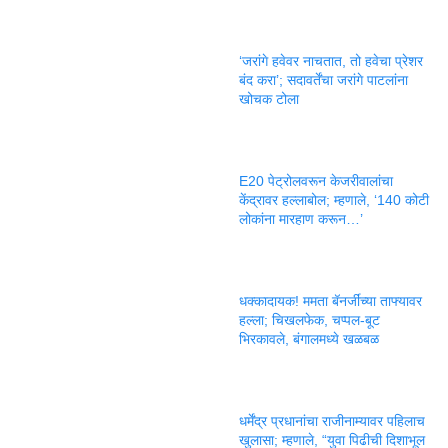
‘जरांगे हवेवर नाचतात, तो हवेचा प्रेशर
बंद करा’; सदावर्तेंचा जरांगे पाटलांना
खोचक टोला
E20 पेट्रोलवरून केजरीवालांचा
केंद्रावर हल्लाबोल; म्हणाले, ‘140 कोटी
लोकांना मारहाण करून…’
धक्कादायक! ममता बॅनर्जींच्या ताफ्यावर
हल्ला; चिखलफेक, चप्पल-बूट
भिरकावले, बंगालमध्ये खळबळ
धर्मेंद्र प्रधानांचा राजीनाम्यावर पहिलाच
खुलासा; म्हणाले, “युवा पिढीची दिशाभूल