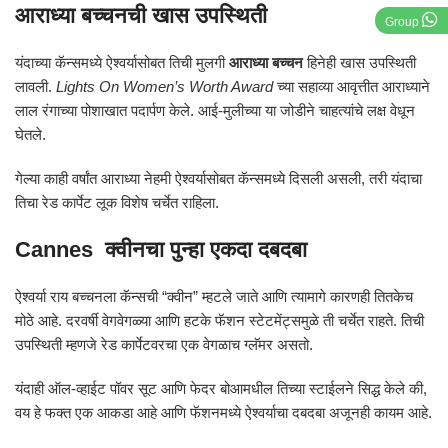
आराध्या बच्चनची खास उपस्थिती
Group
यंदाच्या कॅन्समध्ये ऐश्वर्यासोबत तिची मुलगी
आराध्या बच्चन
हिनेही खास उपस्थिती
लावली.
Lights On Women’s Worth Award
च्या सहाव्या आवृत्तीत आराध्याने
लाल रंगाच्या पोशाखात पदार्पण केले. आई-मुलीच्या या जोडीने चाहत्यांचे लक्ष वेधून
घेतले.
गेल्या काही वर्षांत आराध्या नेहमी ऐश्वर्यासोबत कॅन्समध्ये दिसली असली, तरी यंदाचा
तिचा रेड कार्पेट लूक विशेष चर्चेत राहिला.
Cannes क्वीनचा पुन्हा एकदा दबदबा
ऐश्वर्या राय बच्चनला कॅन्सची “क्वीन” म्हटले जाते आणि त्यामागे कारणही तितकेच
मोठे आहे. दरवर्षी वेगवेगळ्या आणि हटके फॅशन स्टेटमेंट्समुळे ती चर्चेत राहते. तिची
उपस्थिती म्हणजे रेड कार्पेटवरचा एक वेगळाच ग्लॅमर असतो.
यंदाही ऑल-व्हाईट पॉवर सूट आणि फेदर बोआमधील तिच्या स्टाईलने सिद्ध केले की,
वय हे फक्त एक आकडा आहे आणि फॅशनमध्ये ऐश्वर्याचा दबदबा अजूनही कायम आहे.