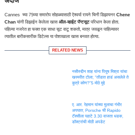
अंदाज
Cannes च्या 79व्या समारोप सोहळ्यासाठी ऐश्वर्या रायने चिनी डिझायनर
Chene
Chan
यांनी डिझाईन केलेला खास
ऑल-व्हाईट पॅन्टसूट
परिधान केला होता.
पहिल्या नजरेत हा फक्त एक साधा सूट वाटू शकतो, मात्र जवळून पाहिल्यावर
त्यातील बारीकसारीक डिटेल्स या पोशाखाला खास बनवत होत्या.
RELATED NEWS
नसीरुद्दीन शाह यांना पियुष मिश्रा यांचा
खरमरीत टोला; “तोंडात हाडं असलेले ते
कुत्रे कोण?”5 मोठे मुद्दे
ए. आर. रेहमान यांच्या मुलाचा गंभीर
अपघात; Porsche ची Rapido
टॅक्सीला पहाटे 3.30 वाजता धडक,
डॉक्टरांची मोठी अपडेट