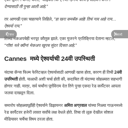
देण्यासाठी ती पुन्हा आली आहे.”
तर आणखी एका चाहत्याने लिहिले,
“हा खरा कमबॅक आहे! तिचं नाव आहे राय…
ऐश्वर्या राय.”
Prev
Next
तिच्या मेकअपचेही भरपूर कौतुक झाले. एका युजरने प्रतिक्रिया देताना म्हटले,
“गॉश! स्ले क्वीन! मेकअप खूपच सुंदर दिसत आहे.”
Cannes मध्ये ऐश्वर्याची 24वी उपस्थिती
यंदाचा कॅन्स फिल्म फेस्टिव्हल ऐश्वर्यासाठी आणखी खास होता, कारण ही तिची
24वी
उपस्थिती
होती. याआधी अशी चर्चा होती की, कदाचित ती यंदाच्या सोहळ्यात सहभागी
होणार नाही. मात्र, सर्व चर्चांना पूर्णविराम देत तिने पुन्हा एकदा रेड कार्पेटवर आपला
जलवा दाखवून दिला.
समारोप सोहळ्यापूर्वीही ऐश्वर्याने डिझायनर
अमित अग्रवाल
यांच्या निळ्या गाऊनमध्ये
रेड कार्पेटवर हजेरी लावत सर्वांचे लक्ष वेधले होते. तिचा तो लूक देखील सोशल
मीडियावर चर्चेचा विषय ठरला होता.