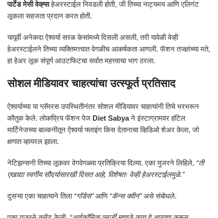
पार्टेड मेसी वेव्ह्स
हेअरस्टाईल निवडली होती, जी तिच्या नाट्यमय आणि एलिगंट
लूकला सहजता प्रदान करत होती.
यापूर्वी अनेकदा ऐश्वर्या सरळ केसांमध्ये दिसली असली, तरी यावेळी वेव्ही
हेअरस्टाईलने तिच्या व्यक्तिमत्त्वात वेगळीच आकर्षकता आणली. फॅशन तज्ज्ञांच्या मते,
हा हेअर लूक संपूर्ण आउटफिटचा सर्वात महत्त्वाचा भाग ठरला.
सोशल मीडियावर चाहत्यांचा उत्स्फूर्त प्रतिसाद
ऐश्वर्याच्या या ग्लॅमरस उपस्थितीनंतर सोशल मीडियावर चाहत्यांनी तिचे भरभरून
कौतुक केले. लोकप्रिय फॅशन पेज
Diet Sabya
ने इंस्टाग्रामवर हॉटेल
मार्टिनेजच्या बाल्कनीतून ऐश्वर्या फ्लाइंग किस देतानाचा व्हिडिओ शेअर केला, जो
क्षणात व्हायरल झाला.
नेटिझन्सनी तिच्या लूकवर वेगवेगळ्या प्रतिक्रिया दिल्या. एका युजरने लिहिले,
“ती
एखाद्या स्वर्गीय सौंदर्यासारखी दिसत आहे, विशेषतः वेव्ही हेअरस्टाईलमुळे.”
दुसऱ्या एका चाहत्याने तिला
“गॉडेस”
आणि
“कॅन्स क्वीन”
असे संबोधले.
एका यूजरने कमेंट केली,
“आईकॉनिक एनर्जी म्हणजे काय हे आठवण करून