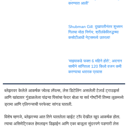
करण्यात आली”
Shubman Gill: दुखापतीनंतर शुभमन
गिलचा मोठा निर्णय; श्रीलंकेविरुद्धच्या
कसोटीआधी नेट्समध्ये उतरला!
‘माझ्याकडे फक्त 6 महिने होते’; अदनान
सामीने सांगितला 120 किलो वजन कमी
करण्याचा थरारक प्रवास
ब्लेझरवर केलेले आकर्षक ज्वेल्ड लॅपल्स, लेस डिटेलिंग असलेली टेलर्ड ट्राउझर्स
आणि खांद्यावर गुंडाळलेला पांढऱ्या पिसांचा फेदर बोआ या सर्व गोष्टींनी तिच्या लूकमध्ये
ड्रामा आणि एलिगन्सची परफेक्ट सांगड घातली.
विशेष म्हणजे, ब्लेझरच्या आत तिने घातलेला व्हाईट टॉप देखील खूप आकर्षक होता.
त्याचा असिमेट्रिकल हेमलाइन डिझाईन आणि एका बाजूला सुंदरपणे पडणारी लेस