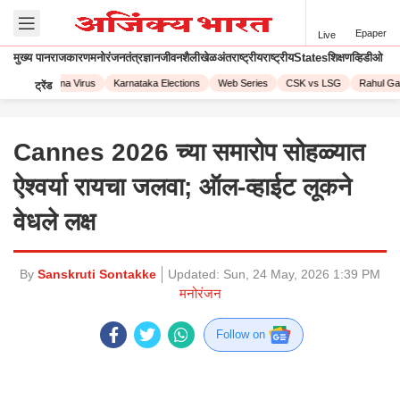
Epaper
Live
मुख्य पान
राजकारण
मनोरंजन
तंत्रज्ञान
जीवनशैली
खेळ
अंतराष्ट्रीय
राष्ट्रीय
States
शिक्षण
व्हिडीओ
023
Corona Virus
Karnataka Elections
Web Series
CSK vs LSG
Rahul Gand
ट्रेंड
Cannes 2026 च्या समारोप सोहळ्यात
ऐश्वर्या रायचा जलवा; ऑल-व्हाईट लूकने
वेधले लक्ष
By
Sanskruti Sontakke
Updated:
Sun, 24 May, 2026 1:39 PM
मनोरंजन
Follow on