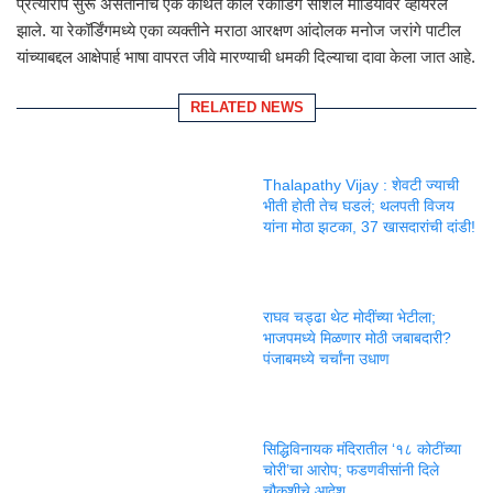
प्रत्यारोप सुरू असतानाच एक कथित कॉल रेकॉर्डिंग सोशल मीडियावर व्हायरल
झाले. या रेकॉर्डिंगमध्ये एका व्यक्तीने मराठा आरक्षण आंदोलक मनोज जरांगे पाटील
यांच्याबद्दल आक्षेपार्ह भाषा वापरत जीवे मारण्याची धमकी दिल्याचा दावा केला जात आहे.
RELATED NEWS
Thalapathy Vijay : शेवटी ज्याची
भीती होती तेच घडलं; थलपती विजय
यांना मोठा झटका, 37 खासदारांची दांडी!
राघव चड्ढा थेट मोदींच्या भेटीला;
भाजपमध्ये मिळणार मोठी जबाबदारी?
पंजाबमध्ये चर्चांना उधाण
सिद्धिविनायक मंदिरातील ‘१८ कोटींच्या
चोरी’चा आरोप; फडणवीसांनी दिले
चौकशीचे आदेश