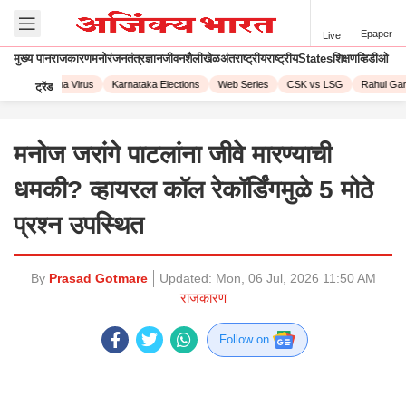
Epaper
Live
मुख्य पान
राजकारण
मनोरंजन
तंत्रज्ञान
जीवनशैली
खेळ
अंतराष्ट्रीय
राष्ट्रीय
States
शिक्षण
व्हिडीओ
23
Corona Virus
Karnataka Elections
Web Series
CSK vs LSG
Rahul Gand
ट्रेंड
मनोज जरांगे पाटलांना जीवे मारण्याची
धमकी? व्हायरल कॉल रेकॉर्डिंगमुळे 5 मोठे
प्रश्न उपस्थित
By
Prasad Gotmare
Updated:
Mon, 06 Jul, 2026 11:50 AM
राजकारण
Follow on