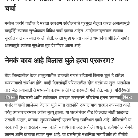
चर्चा
मनोज जरांगे पाटील हे मराठा आरक्षण आंदोलनाचे प्रमुख नेतृत्व करत असल्यामुळे
यापूर्वीही त्यांच्या सुरक्षेबाबत विविध चर्चा झाल्या आहेत. आंदोलनादरम्यान त्यांच्या
सुरक्षेत वाढ करण्यात आली होती. आता पुन्हा एकदा कथित धमकीचा ऑडिओ समोर
आल्यामुळे त्यांच्या सुरक्षेचा मुद्दा ऐरणीवर आला आहे.
नेमकं काय आहे विलास घुले हत्या प्रकरण?
बीड जिल्ह्यातील केज तालुक्यातील टाकळी गावचे रहिवासी विलास घुले हे हॉटेल
व्यवसायाशी संबंधित होते. काही दिवसांपूर्वी परिसरातील दोन गटांमध्ये सुरू असलेला
वाद मिटवण्यासाठी ते मध्यस्थी करण्यासाठी घटनास्थळी गेले होते. मात्र, परिस्थिती
अचानक चिघळली आणि त्यांच्यावर धारदार शस्त्राने जीवघेणा हल्ला करण्यात आला.
Prev
Next
गंभीर जखमी झालेल्या विलास घुले यांना तातडीने रुग्णालयात दाखल करण्यात आले,
परंतु उपचारादरम्यान त्यांचा मृत्यू झाला. या घटनेनंतर बीड जिल्ह्यात मोठी खळबळ
उडाली असून, कायदा-सुव्यवस्थेवरही प्रश्नचिन्ह उपस्थित झाले आहे. पोलिसांनी या
प्रकरणी गुन्हा दाखल करून काही संशयितांना अटक केली असून, हत्येमागील नेमके
कारण आणि कटाचा तपास सुरू आहे. या घटनेमुळे स्थानिक नागरिकांमध्ये भीतीचे