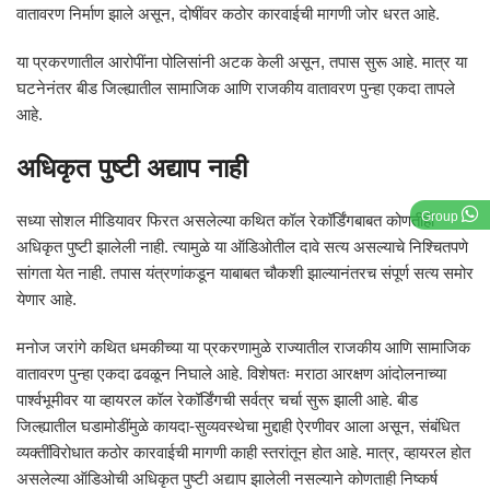
वातावरण निर्माण झाले असून, दोषींवर कठोर कारवाईची मागणी जोर धरत आहे.
या प्रकरणातील आरोपींना पोलिसांनी अटक केली असून, तपास सुरू आहे. मात्र या
घटनेनंतर बीड जिल्ह्यातील सामाजिक आणि राजकीय वातावरण पुन्हा एकदा तापले
आहे.
अधिकृत पुष्टी अद्याप नाही
Group
सध्या सोशल मीडियावर फिरत असलेल्या कथित कॉल रेकॉर्डिंगबाबत कोणतीही
अधिकृत पुष्टी झालेली नाही. त्यामुळे या ऑडिओतील दावे सत्य असल्याचे निश्चितपणे
सांगता येत नाही. तपास यंत्रणांकडून याबाबत चौकशी झाल्यानंतरच संपूर्ण सत्य समोर
येणार आहे.
मनोज जरांगे कथित धमकीच्या या प्रकरणामुळे राज्यातील राजकीय आणि सामाजिक
वातावरण पुन्हा एकदा ढवळून निघाले आहे. विशेषतः मराठा आरक्षण आंदोलनाच्या
पार्श्वभूमीवर या व्हायरल कॉल रेकॉर्डिंगची सर्वत्र चर्चा सुरू झाली आहे. बीड
जिल्ह्यातील घडामोडींमुळे कायदा-सुव्यवस्थेचा मुद्दाही ऐरणीवर आला असून, संबंधित
व्यक्तींविरोधात कठोर कारवाईची मागणी काही स्तरांतून होत आहे. मात्र, व्हायरल होत
असलेल्या ऑडिओची अधिकृत पुष्टी अद्याप झालेली नसल्याने कोणताही निष्कर्ष