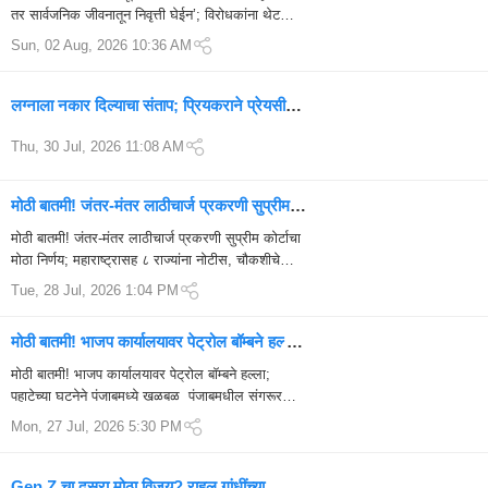
तर सार्वजनिक जीवनातून निवृत्ती घेईन’; विरोधकांना थेट
आव्हान FDA कारवाईवरून सुरू असलेल्या आरोपांवर दिलीप
Sun, 02 Aug, 2026 10:36 AM
वळसे पाटील यांची आक्रम...
लग्नाला नकार दिल्याचा संताप; प्रियकराने प्रेयसीची
गळा आवळून हत्या, पेट्रोल टाकून जाळल्याचा आरोप
Thu, 30 Jul, 2026 11:08 AM
मोठी बातमी! जंतर-मंतर लाठीचार्ज प्रकरणी सुप्रीम
कोर्टाचा मोठा आदेश; महाराष्ट्रासह 8 राज्यांना नोटीस
मोठी बातमी! जंतर-मंतर लाठीचार्ज प्रकरणी सुप्रीम कोर्टाचा
मोठा निर्णय; महाराष्ट्रासह ८ राज्यांना नोटीस, चौकशीचे
आदेश दिल्लीतील जंतर-मंतर येथे आंदोलना...
Tue, 28 Jul, 2026 1:04 PM
मोठी बातमी! भाजप कार्यालयावर पेट्रोल बॉम्बने हल्ला;
पहाटेच्या घटनेने पंजाबमध्ये खळबळ
मोठी बातमी! भाजप कार्यालयावर पेट्रोल बॉम्बने हल्ला;
पहाटेच्या घटनेने पंजाबमध्ये खळबळ पंजाबमधील संगरूर
जिल्ह्यात भाजपच्या जिल्हा कार्यालयावर पेट्रोल बॉम्...
Mon, 27 Jul, 2026 5:30 PM
Gen Z चा दुसरा मोठा विजय? राहुल गांधींच्या