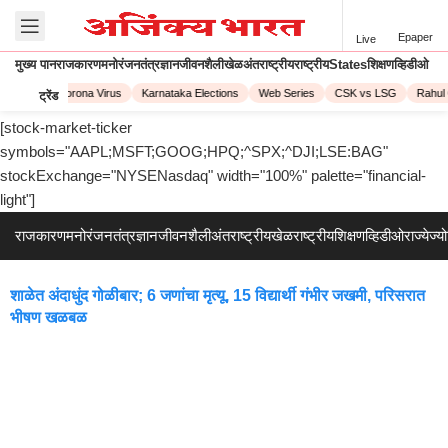
Epaper
Live
मुख्य पान
राजकारण
मनोरंजन
तंत्रज्ञान
जीवनशैली
खेळ
अंतराष्ट्रीय
राष्ट्रीय
States
शिक्षण
व्हिडीओ
PL 2023
Corona Virus
Karnataka Elections
Web Series
CSK vs LSG
Rahul 
ट्रेंड
[stock-market-ticker
symbols="AAPL;MSFT;GOOG;HPQ;^SPX;^DJI;LSE:BAG"
stockExchange="NYSENasdaq" width="100%" palette="financial-
light"]
राजकारण
मनोरंजन
तंत्रज्ञान
जीवनशैली
अंतराष्ट्रीय
खेळ
राष्ट्रीय
शिक्षण
व्हिडीओ
राज्ये
ज्य
शाळेत अंदाधुंद गोळीबार; 6 जणांचा मृत्यू, 15 विद्यार्थी गंभीर जखमी, परिसरात
भीषण खळबळ