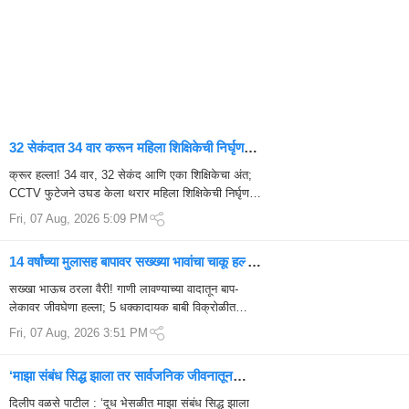
32 सेकंदात 34 वार करून महिला शिक्षिकेची निर्घृण
हत्या; CCTV मध्ये कैद थरार , भयंकर हत्याकांड!
क्रूर हल्ला! 34 वार, 32 सेकंद आणि एका शिक्षिकेचा अंत;
CCTV फुटेजने उघड केला थरार महिला शिक्षिकेची निर्घृण
हत्या : हरियाणातील फरिदाबादजवळील एका खासगी शाळेत
Fri, 07 Aug, 2026 5:09 PM
घडलेल्या निर्घृण हत्याका...
14 वर्षांच्या मुलासह बापावर सख्ख्या भावांचा चाकू हल्ला;
5 मोठे धक्कादायक खुलासे
सख्खा भाऊच ठरला वैरी! गाणी लावण्याच्या वादातून बाप-
लेकावर जीवघेणा हल्ला; 5 धक्कादायक बाबी विक्रोळीत
भावांमध्ये रक्तरंजित संघर्ष; बाप-लेक मृत्यूशी झुंज ...
Fri, 07 Aug, 2026 3:51 PM
‘माझा संबंध सिद्ध झाला तर सार्वजनिक जीवनातून
निवृत्ती घेईन’; दिलीप वळसे पाटील यांचे मोठे आव्हान
दिलीप वळसे पाटील : ‘दूध भेसळीत माझा संबंध सिद्ध झाला