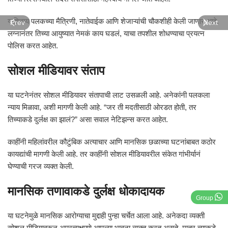
याशिवाय पलकच्या मैत्रिणी, नातेवाईक आणि शेजाऱ्यांची चौकशीही केली जाणार आहे.
Prev
Next
लग्नानंतर तिच्या आयुष्यात नेमकं काय घडलं, याचा तपशील शोधण्याचा प्रयत्न
पोलिस करत आहेत.
सोशल मीडियावर संताप
या घटनेनंतर सोशल मीडियावर संतापाची लाट उसळली आहे. अनेकांनी पलकला
न्याय मिळावा, अशी मागणी केली आहे. “जर ती मदतीसाठी ओरडत होती, तर
तिच्याकडे दुर्लक्ष का झालं?” असा सवाल नेटिझन्स करत आहेत.
काहींनी महिलांवरील कौटुंबिक अत्याचार आणि मानसिक छळाच्या घटनांबाबत कठोर
कायद्यांची मागणी केली आहे. तर काहींनी सोशल मीडियावरील संकेत गांभीर्यानं
घेण्याची गरज व्यक्त केली.
मानसिक तणावाकडे दुर्लक्ष धोकादायक
Group
या घटनेमुळे मानसिक आरोग्याचा मुद्दाही पुन्हा चर्चेत आला आहे. अनेकदा व्यक्ती
सोशल मीडियावरून अप्रत्यक्षपणे आपल्या भावना व्यक्त करत असते. मात्र त्याकडे