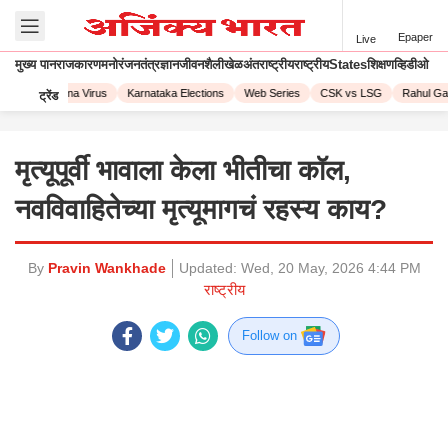
Epaper
Live
मुख्य पान
राजकारण
मनोरंजन
तंत्रज्ञान
जीवनशैली
खेळ
अंतराष्ट्रीय
राष्ट्रीय
States
शिक्षण
व्हिडीओ
023
Corona Virus
Karnataka Elections
Web Series
CSK vs LSG
Rahul Gand
ट्रेंड
मृत्यूपूर्वी भावाला केला भीतीचा कॉल,
नवविवाहितेच्या मृत्यूमागचं रहस्य काय?
By
Pravin Wankhade
Updated:
Wed, 20 May, 2026 4:44 PM
राष्ट्रीय
Follow on