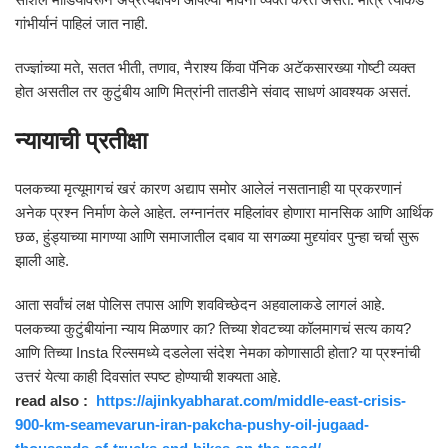
गांभीर्यानं पाहिलं जात नाही.
तज्ज्ञांच्या मते, सतत भीती, तणाव, नैराश्य किंवा पॅनिक अटॅकसारख्या गोष्टी व्यक्त
होत असतील तर कुटुंबीय आणि मित्रांनी तातडीने संवाद साधणं आवश्यक असतं.
न्यायाची प्रतीक्षा
पलकच्या मृत्यूमागचं खरं कारण अद्याप समोर आलेलं नसतानाही या प्रकरणानं
अनेक प्रश्न निर्माण केले आहेत. लग्नानंतर महिलांवर होणारा मानसिक आणि आर्थिक
छळ, हुंड्याच्या मागण्या आणि समाजातील दबाव या सगळ्या मुद्द्यांवर पुन्हा चर्चा सुरू
झाली आहे.
आता सर्वांचं लक्ष पोलिस तपास आणि शवविच्छेदन अहवालाकडे लागलं आहे.
पलकच्या कुटुंबीयांना न्याय मिळणार का? तिच्या शेवटच्या कॉलमागचं सत्य काय?
आणि तिच्या Insta रिल्समध्ये दडलेला संदेश नेमका कोणासाठी होता? या प्रश्नांची
उत्तरं येत्या काही दिवसांत स्पष्ट होण्याची शक्यता आहे.
read also :
https://ajinkyabharat.com/middle-east-crisis-
900-km-seamevarun-iran-pakcha-pushy-oil-jugaad-