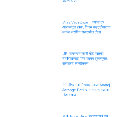
बोलणं झालं?
Vijay Vadettiwar : ‘त्यांना तर
आभाळातून ज्ञान’; विजय वडेट्टीवारांचा
मनोज जरांगेंना सणसणीत टोला
UPI वापरणाऱ्यांसाठी मोठी बातमी!
नागरिकांसाठी पेमेंट कायम शुल्कमुक्त;
सरकारचं स्पष्टीकरण
29 ऑगस्टला निर्णायक लढा! Manoj
Jarange Patil चा मराठा समाजाला
मोठा इशारा
Milk Price Hike: महाराष्ट्रात दूध