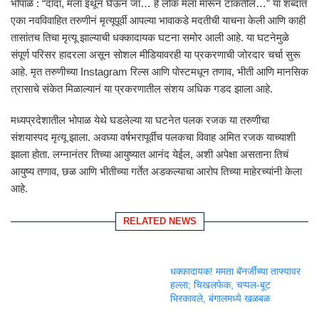
भोपाळ : “दादा, मला इथून घेऊन जा… हे लोक मला मारून टाकतील…” या शब्दांत
एका नवविवाहित तरुणीनं मृत्यूपूर्वी आपल्या भावाकडे मदतीची याचना केली आणि काही
तासांतच तिचा मृत्यू झाल्याची धक्कादायक घटना समोर आली आहे. या घटनेमुळे
संपूर्ण परिसर हादरला असून सोशल मीडियावरही या प्रकरणाची जोरदार चर्चा सुरू
आहे. मृत तरुणीच्या Instagram रिल्स आणि पोस्टमधून तणाव, भीती आणि मानसिक
त्रासाचे संकेत मिळाल्यानं या प्रकरणातील संशय अधिक गडद झाला आहे.
मध्यप्रदेशातील भोपाळ येथे घडलेल्या या घटनेत पलक रजक या तरुणीचा
संशयास्पद मृत्यू झाला. अवघ्या वर्षभरापूर्वीच पलकचा विवाह अमित रजक याच्याशी
झाला होता. लग्नानंतर तिच्या आयुष्यात आनंद येईल, अशी अपेक्षा असताना तिचं
आयुष्य तणाव, छळ आणि भीतीच्या गर्तेत अडकल्याचा आरोप तिच्या माहेरच्यांनी केला
आहे.
RELATED NEWS
धक्कादायक! ममता बॅनर्जींच्या ताफ्यावर
हल्ला; चिखलफेक, चप्पल-बूट
भिरकावले, बंगालमध्ये खळबळ