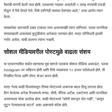
पैशांची मागणी केली जात होती. पलकच्या नावावर असलेली १ लाख रुपयांची एफडी
मोडून ते पैसे घेतले गेले. तिचे दागिनेही ताब्यात ठेवण्यात आले,” असा आरोप त्यानं
केला.
याचबरोबर कारसाठी दबाव टाकला जात असल्याचंही त्यानं सांगितलं. पलक मानसिक
तणावाखाली असल्याचं कुटुंबीयांना अनेकदा जाणवत होतं. मात्र परिस्थिती इतकी
गंभीर असेल, याची कल्पना त्यांना नव्हती.
सोशल मीडियावरील पोस्टमुळे वाढला संशय
या प्रकरणातील सर्वात महत्त्वाचा मुद्दा म्हणजे पलकचं सोशल मीडिया अकाऊंट. पलक
Instagram वर सक्रिय होती आणि तिचे जवळपास १० हजार फॉलोअर्स होते. ती
नियमित रिल्स आणि पोस्ट शेअर करत होती.
मात्र गेल्या काही दिवसांपासून तिच्या पोस्टमध्ये अचानक बदल दिसू लागला होता.
तिनं केलेल्या अनेक रिल्समध्ये तणाव, भीती, पॅनिक अटॅक, एकटेपणा आणि मानसिक
अस्वस्थता यांचा उल्लेख होता. काही पोस्टमध्ये “कोणी समजून घेत नाही”, “आतून
तुटून गेल्यासारखं वाटतं” अशा आशयाचे संदेश होते.