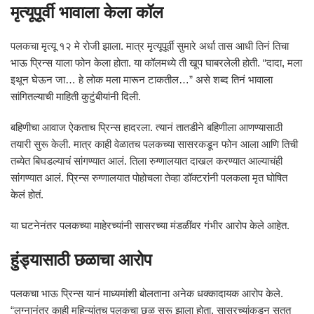
मृत्यूपूर्वी भावाला केला कॉल
पलकचा मृत्यू १२ मे रोजी झाला. मात्र मृत्यूपूर्वी सुमारे अर्धा तास आधी तिनं तिचा
भाऊ प्रिन्स याला फोन केला होता. या कॉलमध्ये ती खूप घाबरलेली होती. “दादा, मला
इथून घेऊन जा… हे लोक मला मारून टाकतील…” असे शब्द तिनं भावाला
सांगितल्याची माहिती कुटुंबीयांनी दिली.
बहिणीचा आवाज ऐकताच प्रिन्स हादरला. त्यानं तातडीने बहिणीला आणण्यासाठी
तयारी सुरू केली. मात्र काही वेळातच पलकच्या सासरकडून फोन आला आणि तिची
तब्येत बिघडल्याचं सांगण्यात आलं. तिला रुग्णालयात दाखल करण्यात आल्याचंही
सांगण्यात आलं. प्रिन्स रुग्णालयात पोहोचला तेव्हा डॉक्टरांनी पलकला मृत घोषित
केलं होतं.
या घटनेनंतर पलकच्या माहेरच्यांनी सासरच्या मंडळींवर गंभीर आरोप केले आहेत.
हुंड्यासाठी छळाचा आरोप
पलकचा भाऊ प्रिन्स यानं माध्यमांशी बोलताना अनेक धक्कादायक आरोप केले.
“लग्नानंतर काही महिन्यांतच पलकचा छळ सुरू झाला होता. सासरच्यांकडून सतत