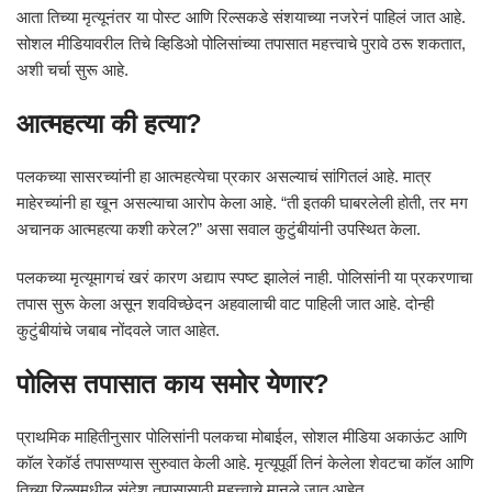
आता तिच्या मृत्यूनंतर या पोस्ट आणि रिल्सकडे संशयाच्या नजरेनं पाहिलं जात आहे.
सोशल मीडियावरील तिचे व्हिडिओ पोलिसांच्या तपासात महत्त्वाचे पुरावे ठरू शकतात,
अशी चर्चा सुरू आहे.
आत्महत्या की हत्या?
पलकच्या सासरच्यांनी हा आत्महत्येचा प्रकार असल्याचं सांगितलं आहे. मात्र
माहेरच्यांनी हा खून असल्याचा आरोप केला आहे. “ती इतकी घाबरलेली होती, तर मग
अचानक आत्महत्या कशी करेल?” असा सवाल कुटुंबीयांनी उपस्थित केला.
पलकच्या मृत्यूमागचं खरं कारण अद्याप स्पष्ट झालेलं नाही. पोलिसांनी या प्रकरणाचा
तपास सुरू केला असून शवविच्छेदन अहवालाची वाट पाहिली जात आहे. दोन्ही
कुटुंबीयांचे जबाब नोंदवले जात आहेत.
पोलिस तपासात काय समोर येणार?
प्राथमिक माहितीनुसार पोलिसांनी पलकचा मोबाईल, सोशल मीडिया अकाऊंट आणि
कॉल रेकॉर्ड तपासण्यास सुरुवात केली आहे. मृत्यूपूर्वी तिनं केलेला शेवटचा कॉल आणि
तिच्या रिल्समधील संदेश तपासासाठी महत्त्वाचे मानले जात आहेत.