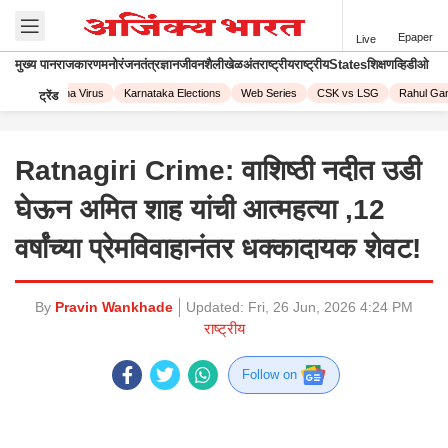
Epaper
Live
मुख्य पान
राजकारण
मनोरंजन
तंत्रज्ञान
जीवनशैली
खेळ
अंतराष्ट्रीय
राष्ट्रीय
States
शिक्षण
व्हिडीओ
23
Corona Virus
Karnataka Elections
Web Series
CSK vs LSG
Rahul Gand
ट्रेंड
Ratnagiri Crime: वाशिष्ठी नदीत उडी
घेऊन अमित शाह यांची आत्महत्या ,12
वर्षांच्या प्रेमविवाहानंतर धक्कादायक शेवट!
By
Pravin Wankhade
Updated:
Fri, 26 Jun, 2026 4:24 PM
राष्ट्रीय
Follow on