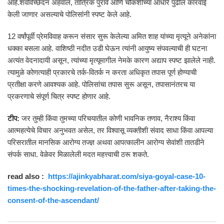
आहे.शवविच्छेदन अहवाल, तांत्रिक पुरावे आणि चौकशीच्या आधारे पुढील कारवाई
केली जाणार असल्याचे पोलिसांनी स्पष्ट केले आहे.
12 वर्षांपूर्वी प्रेमविवाह करून संसार सुरू केलेल्या अमित शाह यांच्या मृत्यूने अनेकांना
धक्का बसला आहे. वाशिष्ठी नदीत उडी घेऊन त्यांनी आयुष्य संपवल्याची ही घटना
अत्यंत वेदनादायी असून, त्यांच्या मृत्यूमागील नेमके कारण अद्याप स्पष्ट झालेले नाही.
त्यामुळे कोणत्याही प्रकारचे तर्क-वितर्क न करता अधिकृत तपास पूर्ण होण्याची
प्रतीक्षा करणे आवश्यक आहे. पोलिसांचा तपास सुरू असून, तपासानंतरच या
प्रकरणाचे संपूर्ण चित्र स्पष्ट होणार आहे.
टीप:
जर तुम्ही किंवा तुमच्या परिचयातील कोणी भावनिक तणाव, नैराश्य किंवा
आत्महत्येचे विचार अनुभवत असेल, तर विश्वासू व्यक्तीशी संवाद साधा किंवा आपल्या
परिसरातील मानसिक आरोग्य तज्ज्ञ अथवा आपत्कालीन आरोग्य सेवांशी तातडीने
संपर्क साधा. वेळेवर मिळालेली मदत महत्त्वाची ठरू शकते.
read also :
https://ajinkyabharat.com/siya-goyal-case-10-
times-the-shocking-revelation-of-the-father-after-taking-the-
consent-of-the-ascendant/