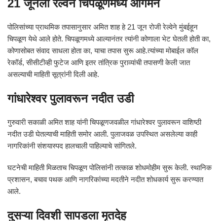
21 जूनला रेल्वेने चिपळूणमध्ये आगमन
पोलिसांच्या प्राथमिक तपासानुसार अमित शाह हे 21 जून रोजी रेल्वेने मुंबईहून
चिपळूण येथे आले होते. चिपळूणमध्ये आल्यानंतर त्यांनी कोणाला भेट घेतली होती का,
कोणासोबत संवाद साधला होता का, याचा तपास सुरू आहे.त्यांच्या मोबाईल कॉल
रेकॉर्ड, सीसीटीव्ही फुटेज आणि इतर तांत्रिक पुराव्यांची तपासणी केली जात
असल्याची माहिती सूत्रांनी दिली आहे.
गांधारेश्वर पुलावरून नदीत उडी
गुरुवारी सकाळी अमित शाह यांनी चिपळूणजवळील गांधारेश्वर पुलावरून वाशिष्ठी
नदीत उडी घेतल्याची माहिती समोर आली. पुलाजवळ उपस्थित असलेल्या काही
नागरिकांनी संशयास्पद हालचाली पाहिल्याचे सांगितले.
घटनेची माहिती मिळताच चिपळूण पोलिसांनी तत्काळ शोधमोहीम सुरू केली. स्थानिक
प्रशासन, बचाव पथक आणि नागरिकांच्या मदतीने नदीत शोधकार्य सुरू करण्यात
आले.
दुसऱ्या दिवशी सापडला मृतदेह