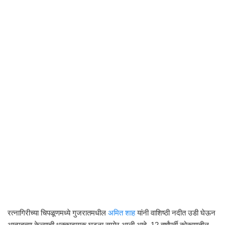
रत्नागिरीच्या चिपळूणमध्ये गुजरातमधील
अमित शाह
यांनी वाशिष्ठी नदीत उडी घेऊन
आत्महत्या केल्याची धक्कादायक घटना समोर आली आहे. 12 वर्षांपूर्वी कोकणातील