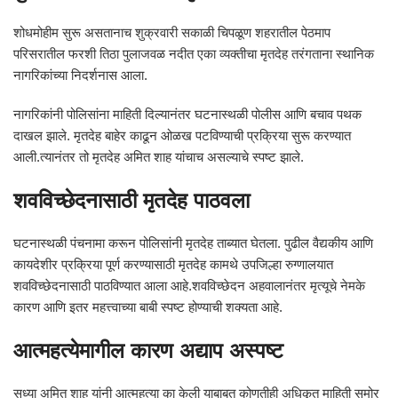
शोधमोहीम सुरू असतानाच शुक्रवारी सकाळी चिपळूण शहरातील पेठमाप
परिसरातील फरशी तिठा पुलाजवळ नदीत एका व्यक्तीचा मृतदेह तरंगताना स्थानिक
नागरिकांच्या निदर्शनास आला.
नागरिकांनी पोलिसांना माहिती दिल्यानंतर घटनास्थळी पोलीस आणि बचाव पथक
दाखल झाले. मृतदेह बाहेर काढून ओळख पटविण्याची प्रक्रिया सुरू करण्यात
आली.त्यानंतर तो मृतदेह अमित शाह यांचाच असल्याचे स्पष्ट झाले.
शवविच्छेदनासाठी मृतदेह पाठवला
घटनास्थळी पंचनामा करून पोलिसांनी मृतदेह ताब्यात घेतला. पुढील वैद्यकीय आणि
कायदेशीर प्रक्रिया पूर्ण करण्यासाठी मृतदेह कामथे उपजिल्हा रुग्णालयात
शवविच्छेदनासाठी पाठविण्यात आला आहे.शवविच्छेदन अहवालानंतर मृत्यूचे नेमके
कारण आणि इतर महत्त्वाच्या बाबी स्पष्ट होण्याची शक्यता आहे.
आत्महत्येमागील कारण अद्याप अस्पष्ट
सध्या अमित शाह यांनी आत्महत्या का केली याबाबत कोणतीही अधिकृत माहिती समोर