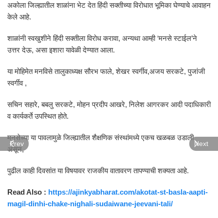
अकोला जिल्ह्यातील शाळांना भेट देत हिंदी सक्तीच्या विरोधात भूमिका घेण्याचे आवाहन
केले आहे.
शाळांनी स्वखुशीने हिंदी सक्तीला विरोध करावा, अन्यथा आम्ही ‘मनसे स्टाईल’ने
उत्तर देऊ, असा इशारा यावेळी देण्यात आला.
या मोहिमेत मनविसे तालुकाध्यक्ष सौरभ फाले, शेखर स्वर्गीव,अजय सरकटे, पुजांजी
स्वर्गीव ,
सचिन सहारे, बबलु सरकटे, मोहन प्रदीप आखरे, निलेश आगरकर आदी पदाधिकारी
व कार्यकर्ते उपस्थित होते.
मनसेच्या या पावलामुळे जिल्ह्यातील शैक्षणिक संस्थांमध्ये एकच खळबळ उडाली
Prev
Next
असून,
पुढील काही दिवसांत या विषयावर राजकीय वातावरण तापण्याची शक्यता आहे.
Read Also :
https://ajinkyabharat.com/akotat-st-basla-aapti-
magil-dinhi-chake-nighali-sudaiwane-jeevani-tali/