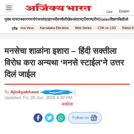
Epaper
Live
मुख्य पान
राजकारण
मनोरंजन
तंत्रज्ञान
जीवनशैली
खेळ
अंतराष्ट्रीय
राष्ट्रीय
States
शिक्षण
व्हिडीओ
 2023
Corona Virus
Karnataka Elections
Web Series
CSK vs LSG
Rahul Ga
ट्रेंड
मनसेचा शाळांना इशारा – हिंदी सक्तीला
विरोध करा अन्यथा ‘मनसे स्टाईल’ने उत्तर
दिलं जाईल
By
Ajinkyabharat
Updated:
Fri, 20 Jun, 2025 4:30 PM
अकोला
Follow on