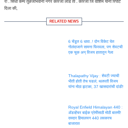
रा . सिंधी कँम्प तुळजाभवानी नगर कारंजा लाड ता . कारंजा जि वाशिम यांनी रिपोर्ट
दिला की,
RELATED NEWS
6 चेंडूत 6 धावा..! दोन विकेट घेत
गोलंदाजाने सामना फिरवला, पण शेवटची
एक चूक अन् विजय हातातून गेला
Thalapathy Vijay : शेवटी ज्याची
भीती होती तेच घडलं; थलपती विजय
यांना मोठा झटका, 37 खासदारांची दांडी!
Royal Enfield Himalayan 440 :
ॲडव्हेंचर बाईक प्रेमींसाठी मोठी बातमी!
दमदार हिमालयन 440 लवकरच
बाजारात