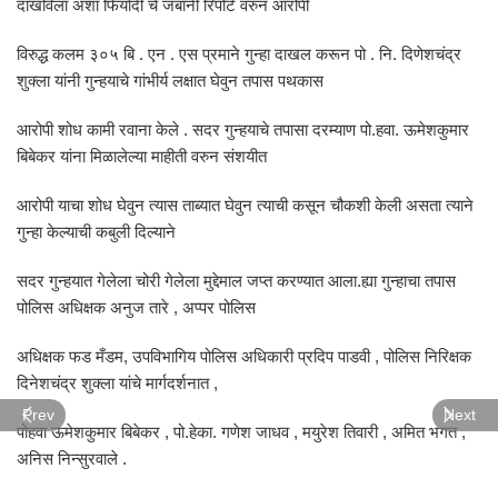
दाखविला अशा फिर्यादी चे जबानी रिपोर्ट वरुन आरोपी
विरुद्ध कलम ३०५ बि . एन . एस प्रमाने गुन्हा दाखल करून पो . नि. दिणेशचंद्र
शुक्ला यांनी गुन्हयाचे गांभीर्य लक्षात घेवुन तपास पथकास
आरोपी शोध कामी रवाना केले . सदर गुन्हयाचे तपासा दरम्याण पो.हवा. ऊमेशकुमार
बिबेकर यांना मिळालेल्या माहीती वरुन संशयीत
आरोपी याचा शोध घेवुन त्यास ताब्यात घेवुन त्याची कसून चौकशी केली असता त्याने
गुन्हा केल्याची कबुली दिल्याने
सदर गुन्हयात गेलेला चोरी गेलेला मुद्देमाल जप्त करण्यात आला.ह्या गुन्हाचा तपास
पोलिस अधिक्षक अनुज तारे , अप्पर पोलिस
अधिक्षक फड मँडम, उपविभागिय पोलिस अधिकारी प्रदिप पाडवी , पोलिस निरिक्षक
दिनेशचंद्र शुक्ला यांचे मार्गदर्शनात ,
Prev
Next
पोहवा ऊमेशकुमार बिबेकर , पो.हेका. गणेश जाधव , मयुरेश तिवारी , अमित भगत ,
अनिस निन्सुरवाले .