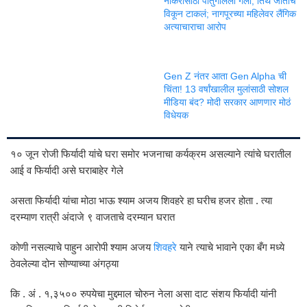
नोकरीसाठी पोर्तुगालला गेली, तिथे जाताच
विकून टाकलं; नागपूरच्या महिलेवर लैंगिक
अत्याचाराचा आरोप
Gen Z नंतर आता Gen Alpha ची
चिंता! 13 वर्षांखालील मुलांसाठी सोशल
मीडिया बंद? मोदी सरकार आणणार मोठं
विधेयक
१० जून रोजी फिर्यादी यांचे घरा समोर भजनाचा कर्यक्रम असल्याने त्यांचे घरातील
आई व फिर्यादी असे घराबाहेर गेले
असता फिर्यादी यांचा मोठा भाऊ श्याम अजय शिवहरे हा घरीच हजर होता . त्या
दरम्याण रात्री अंदाजे ९ वाजताचे दरम्यान घरात
कोणी नसल्याचे पाहुन आरोपी श्याम अजय
शिवहरे
याने त्याचे भावाने एका बँग मध्ये
ठेवलेल्या दोन सोण्याच्या अंगठ्या
कि . अं . १,३५०० रुपयेचा मुद्दमाल चोरुन नेला असा दाट संशय फिर्यादी यांनी