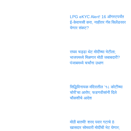
LPG eKYC Alert! 16 ऑगस्टपर्यंत
ई-केवायसी करा, नाहीतर गॅस सिलेंडरवर
येणार संकट?
राघव चड्ढा थेट मोदींच्या भेटीला;
भाजपमध्ये मिळणार मोठी जबाबदारी?
पंजाबमध्ये चर्चांना उधाण
सिद्धिविनायक मंदिरातील ‘१८ कोटींच्या
चोरी’चा आरोप; फडणवीसांनी दिले
चौकशीचे आदेश
मोठी बातमी! शरद पवार गटाचे 8
खासदार सोमवारी मोदींची भेट घेणार;