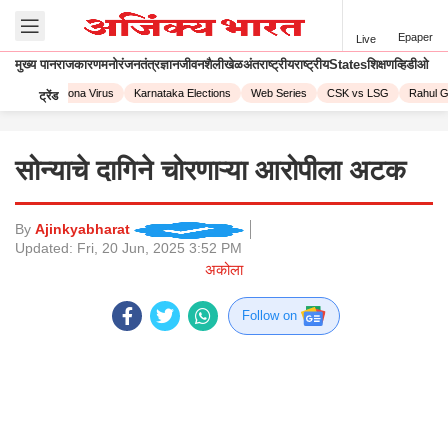
Epaper
Live
मुख्य पान
राजकारण
मनोरंजन
तंत्रज्ञान
जीवनशैली
खेळ
अंतराष्ट्रीय
राष्ट्रीय
States
शिक्षण
व्हिडीओ
 2023
Corona Virus
Karnataka Elections
Web Series
CSK vs LSG
Rahul Ga
ट्रेंड
सोन्याचे दागिने चोरणाऱ्या आरोपीला अटक
By
Ajinkyabharat
Updated:
Fri, 20 Jun, 2025 3:52 PM
अकोला
Follow on