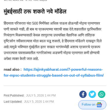
मुंबईसाठी ठरू शकते नवे मॉडेल
हिंदमाता परिसरात यंदा 500 मिमीपेक्षा अधिक पाऊस होऊनही मोठ्या प्रमाणावर
पाणी साचले नाही, ही बाब या प्रकल्पाच्या यशाची साक्ष देते.शहरातील पूरस्थितीवर
नियंत्रण मिळवण्यासाठी केवळ तात्पुरत्या उपायांपेक्षा वैज्ञानिक आणि तांत्रिक
दृष्टिकोन स्वीकारल्यास मोठा बदल घडू शकतो, हे हिंदमाता मॉडेलने दाखवून दिले
आहे.यामुळे भविष्यात मुंबईतील इतर सखल भागांमध्येही अशाच प्रकारचे प्रकल्प
उभारल्यास पावसाळ्यातील नागरिकांच्या अडचणी मोठ्या प्रमाणात कमी होण्याची
अपेक्षा व्यक्त केली जात आहे.
read also :
https://ajinkyabharat.com/7-powerful-reasons-
for-mpsc-students-struggle-based-on-out-of-syllabus-film/
First Published:
JULY 5, 2026 1:44 PM
Last Updated:
JULY 5, 2026 1:44 PM
Follow on