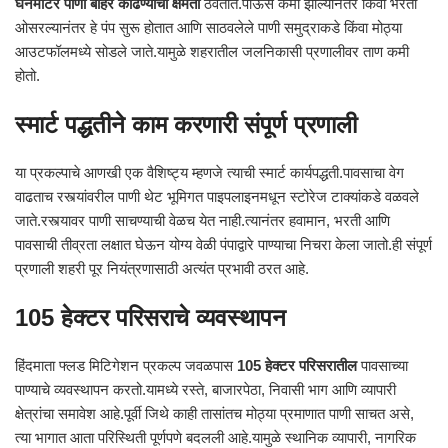
घनमीटर पाणी बाहेर काढण्याची क्षमता
ठेवतात.पाऊस कमी झाल्यानंतर किंवा भरती
ओसरल्यानंतर हे पंप सुरू होतात आणि साठवलेले पाणी समुद्राकडे किंवा मोठ्या
आउटफॉलमध्ये सोडले जाते.यामुळे शहरातील जलनिकासी प्रणालीवर ताण कमी
होतो.
स्मार्ट पद्धतीने काम करणारी संपूर्ण प्रणाली
या प्रकल्पाचे आणखी एक वैशिष्ट्य म्हणजे त्याची स्मार्ट कार्यपद्धती.पावसाचा वेग
वाढताच रस्त्यांवरील पाणी थेट भूमिगत पाइपलाइनमधून स्टोरेज टाक्यांकडे वळवले
जाते.रस्त्यावर पाणी साचण्याची वेळच येत नाही.त्यानंतर हवामान, भरती आणि
पावसाची तीव्रता लक्षात घेऊन योग्य वेळी पंपाद्वारे पाण्याचा निचरा केला जातो.ही संपूर्ण
प्रणाली शहरी पूर नियंत्रणासाठी अत्यंत प्रभावी ठरत आहे.
105 हेक्टर परिसराचे व्यवस्थापन
हिंदमाता फ्लड मिटिगेशन प्रकल्प जवळपास
105 हेक्टर परिसरातील
पावसाच्या
पाण्याचे व्यवस्थापन करतो.यामध्ये रस्ते, बाजारपेठा, निवासी भाग आणि व्यापारी
क्षेत्रांचा समावेश आहे.पूर्वी जिथे काही तासांतच मोठ्या प्रमाणात पाणी साचत असे,
त्या भागात आता परिस्थिती पूर्णपणे बदलली आहे.यामुळे स्थानिक व्यापारी, नागरिक