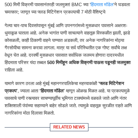
500 मिमी विक्रमी पावसानंतरही जलमुक्त! BMC च्या ‘
हिंदमाता मॉडेल
‘ने घडवला
चमत्कार; जाणून घ्या फ्लड मिटिगेशन प्रकल्पाची 7 मोठी वैशिष्ट्ये
गेल्या चार-पाच दिवसांपासून मुंबई आणि उपनगरांमध्ये मुसळधार पावसाने अक्षरशः
धुमाकूळ घातला आहे. अनेक भागांत पाणी साचल्याने वाहतूक विस्कळीत झाली, झाडे
कोसळली, काही ठिकाणी वाहने पाण्यात अडकली, तर अनेक नागरिकांना मोठ्या
गैरसोयीचा सामना करावा लागला. मात्र या सर्व परिस्थितीत एक गोष्ट सर्वांचे लक्ष
वेधून घेत आहे. दरवर्षी मुसळधार पावसात सर्वाधिक जलमय होणारा दादरमधील
हिंदमाता परिसर यंदा तब्बल
500 मिमीहून अधिक विक्रमी पाऊस पडूनही जलमुक्त
राहिला आहे.
यामागे कारण ठरला आहे मुंबई महानगरपालिकेचा महत्त्वाकांक्षी
‘फ्लड मिटिगेशन
प्रकल्प’
, ज्याला आता
‘हिंदमाता मॉडेल’
म्हणून ओळख मिळत आहे. या प्रकल्पामुळे
पावसाचे पाणी रस्त्यावर साचण्यापूर्वीच भूमिगत टाक्यांमध्ये वळवले जाते आणि नंतर
शक्तिशाली पंपांच्या सहाय्याने बाहेर सोडले जाते. त्यामुळे वाहतूक सुरळीत राहते आणि
नागरिकांना मोठा दिलासा मिळतो.
RELATED NEWS