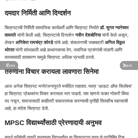
दमदार निर्मिती आणि दिग्दर्शन
चित्रपटाची निर्मिती सामाजिक कार्यकर्ते आणि चित्रपट निर्माते
डॉ. सुगत ग्यानेश्वर
वाघमारे
यांनी केली आहे. चित्रपटाचे दिग्दर्शन
नवीन देशबोनिया
यांनी केले असून,
लेखन
अनिकेत रामचंद्र कोरडे
यांचे आहे. संकलनाची जबाबदारी
अनिल विठ्ठल
थोरात
यांनी सांभाळली आहे.कथानकाचा वेग, भावनिक प्रसंगांची मांडणी आणि
वास्तववादी वातावरण यामुळे चित्रपट अधिक प्रभावी ठरतो.
Prev
Next
तरुणांना विचार करायला लावणारा सिनेमा
आज अनेक चित्रपट मनोरंजनापुरते मर्यादित राहतात. मात्र ‘आऊट ऑफ सिलॅबस’
हा चित्रपट प्रेक्षकांना विचार करायला भाग पाडतो. यश म्हणजे फक्त नोकरी किंवा
पद नसून, समाजासाठी काहीतरी सकारात्मक करण्याची वृत्तीही तितकीच महत्त्वाची
आहे, हा संदेश चित्रपट देतो.
MPSC विद्यार्थ्यांसाठी प्रेरणादायी अनुभव
स्पर्धा परीक्षेची तयारी करणाऱ्या विद्यार्थ्यांना या चित्रपटात स्वतःचे प्रतिबिंब दिसू