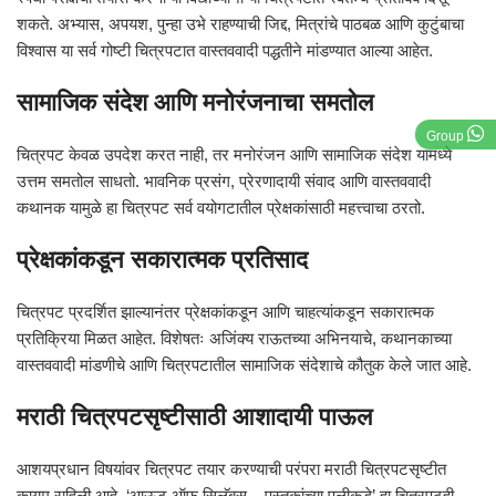
शकते. अभ्यास, अपयश, पुन्हा उभे राहण्याची जिद्द, मित्रांचे पाठबळ आणि कुटुंबाचा
विश्वास या सर्व गोष्टी चित्रपटात वास्तववादी पद्धतीने मांडण्यात आल्या आहेत.
सामाजिक संदेश आणि मनोरंजनाचा समतोल
Group
चित्रपट केवळ उपदेश करत नाही, तर मनोरंजन आणि सामाजिक संदेश यामध्ये
उत्तम समतोल साधतो. भावनिक प्रसंग, प्रेरणादायी संवाद आणि वास्तववादी
कथानक यामुळे हा चित्रपट सर्व वयोगटातील प्रेक्षकांसाठी महत्त्वाचा ठरतो.
प्रेक्षकांकडून सकारात्मक प्रतिसाद
चित्रपट प्रदर्शित झाल्यानंतर प्रेक्षकांकडून आणि चाहत्यांकडून सकारात्मक
प्रतिक्रिया मिळत आहेत. विशेषतः अजिंक्य राऊतच्या अभिनयाचे, कथानकाच्या
वास्तववादी मांडणीचे आणि चित्रपटातील सामाजिक संदेशाचे कौतुक केले जात आहे.
मराठी चित्रपटसृष्टीसाठी आशादायी पाऊल
आशयप्रधान विषयांवर चित्रपट तयार करण्याची परंपरा मराठी चित्रपटसृष्टीत
कायम राहिली आहे. ‘आऊट ऑफ सिलॅबस – पुस्तकांच्या पलीकडे’ हा चित्रपटही