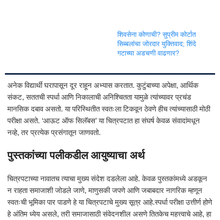
शिवसेना कोणाची? सुप्रीम कोर्टात
सिब्बलांचा जोरदार युक्तिवाद; शिंदे
गटाच्या अडचणी वाढणार?
अनेक विद्यार्थी घरापासून दूर राहून अभ्यास करतात. कुटुंबाच्या अपेक्षा, आर्थिक
संकट, सततची स्पर्धा आणि निकालाची अनिश्चितता यामुळे त्यांच्यावर प्रचंड
मानसिक दबाव असतो. या परिस्थितीत स्वतःला टिकवून ठेवणे हीच त्यांच्यासाठी मोठी
परीक्षा असते. ‘आऊट ऑफ सिलॅबस’ या चित्रपटात हा संघर्ष केवळ संवादांमधून
नव्हे, तर प्रत्येक प्रसंगातून जाणवतो.
पुस्तकांच्या पलीकडील आयुष्याचा अर्थ
चित्रपटाच्या नावातच त्याचा मुख्य संदेश दडलेला आहे. केवळ पुस्तकांमध्ये अडकून
न राहता समाजाशी जोडले जाणे, माणुसकी जपणे आणि जबाबदार नागरिक म्हणून
स्वतःची भूमिका पार पाडणे हे या चित्रपटाचे मुख्य सूत्र आहे.स्पर्धा परीक्षा उत्तीर्ण होणे
हे अंतिम ध्येय असले, तरी समाजासाठी संवेदनशील असणे तितकेच महत्त्वाचे आहे, हा