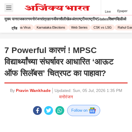
Epaper
Live
मुख्य पान
राजकारण
मनोरंजन
तंत्रज्ञान
जीवनशैली
खेळ
अंतराष्ट्रीय
राष्ट्रीय
States
शिक्षण
व्हिडीओ
023
Corona Virus
Karnataka Elections
Web Series
CSK vs LSG
Rahul Gand
ट्रेंड
7 Powerful कारणं ! MPSC
विद्यार्थ्यांच्या संघर्षावर आधारित ‘आऊट
ऑफ सिलॅबस’ चित्रपट का पाहावा?
By
Pravin Wankhade
Updated:
Sun, 05 Jul, 2026 1:35 PM
मनोरंजन
Follow on