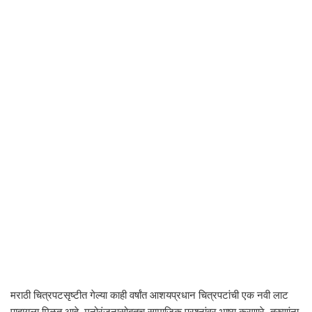
मराठी चित्रपटसृष्टीत गेल्या काही वर्षांत आशयप्रधान चित्रपटांची एक नवी लाट
पाहायला मिळत आहे. मनोरंजनासोबतच सामाजिक प्रश्नांवर भाष्य करणारे, तरुणांना