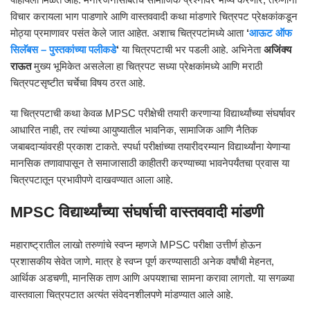
विचार करायला भाग पाडणारे आणि वास्तववादी कथा मांडणारे चित्रपट प्रेक्षकांकडून
मोठ्या प्रमाणावर पसंत केले जात आहेत. अशाच चित्रपटांमध्ये आता
‘
आऊट ऑफ
सिलॅबस – पुस्तकांच्या पलीकडे
‘
या चित्रपटाची भर पडली आहे. अभिनेता
अजिंक्य
राऊत
मुख्य भूमिकेत असलेला हा चित्रपट सध्या प्रेक्षकांमध्ये आणि मराठी
चित्रपटसृष्टीत चर्चेचा विषय ठरत आहे.
या चित्रपटाची कथा केवळ MPSC परीक्षेची तयारी करणाऱ्या विद्यार्थ्यांच्या संघर्षावर
आधारित नाही, तर त्यांच्या आयुष्यातील भावनिक, सामाजिक आणि नैतिक
जबाबदाऱ्यांवरही प्रकाश टाकते. स्पर्धा परीक्षांच्या तयारीदरम्यान विद्यार्थ्यांना येणाऱ्या
मानसिक तणावापासून ते समाजासाठी काहीतरी करण्याच्या भावनेपर्यंतचा प्रवास या
चित्रपटातून प्रभावीपणे दाखवण्यात आला आहे.
MPSC विद्यार्थ्यांच्या संघर्षाची वास्तववादी मांडणी
महाराष्ट्रातील लाखो तरुणांचे स्वप्न म्हणजे MPSC परीक्षा उत्तीर्ण होऊन
प्रशासकीय सेवेत जाणे. मात्र हे स्वप्न पूर्ण करण्यासाठी अनेक वर्षांची मेहनत,
आर्थिक अडचणी, मानसिक ताण आणि अपयशाचा सामना करावा लागतो. या सगळ्या
वास्तवाला चित्रपटात अत्यंत संवेदनशीलपणे मांडण्यात आले आहे.