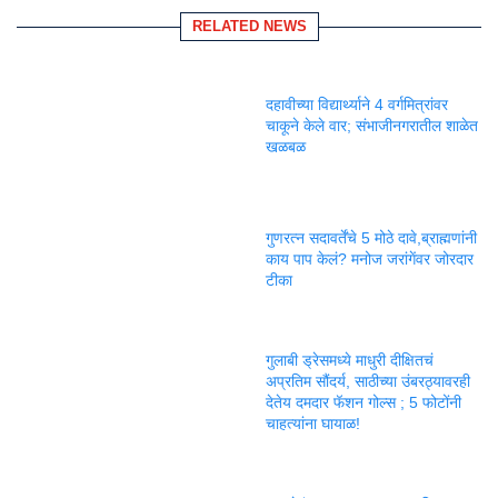
RELATED NEWS
दहावीच्या विद्यार्थ्याने 4 वर्गमित्रांवर
चाकूने केले वार; संभाजीनगरातील शाळेत
खळबळ
गुणरत्न सदावर्तेंचे 5 मोठे दावे,ब्राह्मणांनी
काय पाप केलं? मनोज जरांगेंवर जोरदार
टीका
गुलाबी ड्रेसमध्ये माधुरी दीक्षितचं
अप्रतिम सौंदर्य, साठीच्या उंबरठ्यावरही
देतेय दमदार फॅशन गोल्स ; 5 फोटोंनी
चाहत्यांना घायाळ!