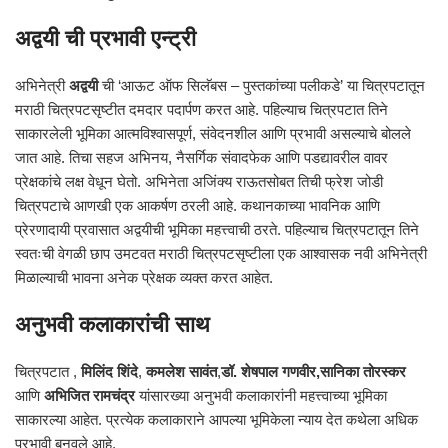
अद्वयी ची प्रभावी एन्ट्री
अभिनेत्री
अद्वयी
ची ‘आऊट ऑफ सिलॅबस – पुस्तकांच्या पलीकडे’ या चित्रपटातून
मराठी चित्रपटसृष्टीत दमदार पदार्पण करत आहे. पहिल्याच चित्रपटात तिने
साकारलेली भूमिका आत्मविश्वासपूर्ण, संवेदनशील आणि प्रभावी असल्याचे बोलले
जात आहे. तिचा सहज अभिनय, नैसर्गिक संवादफेक आणि पडद्यावरील वावर
प्रेक्षकांचे लक्ष वेधून घेतो. अभिनेता अजिंक्य राऊतसोबत तिची फ्रेश जोडी
चित्रपटाचे आणखी एक आकर्षण ठरली आहे. कथानकाच्या भावनिक आणि
प्रेरणादायी प्रवासात अद्वयीची भूमिका महत्त्वाची ठरते. पहिल्याच चित्रपटातून तिने
स्वतःची वेगळी छाप उमटवत मराठी चित्रपटसृष्टीला एक आश्वासक नवी अभिनेत्री
मिळाल्याची भावना अनेक प्रेक्षक व्यक्त करत आहेत.
अनुभवी कलाकारांची साथ
चित्रपटात ,
मिलिंद शिंदे
,
कमलेश सावंत
,
डॉ. शेषपाल गणवीर,
सानिका तोरस्कर
आणि
अभिजित रामचंद्र
यांसारख्या अनुभवी कलाकारांनी महत्त्वाच्या भूमिका
साकारल्या आहेत. प्रत्येक कलाकाराने आपल्या भूमिकेला न्याय देत कथेला अधिक
प्रभावी बनवले आहे.