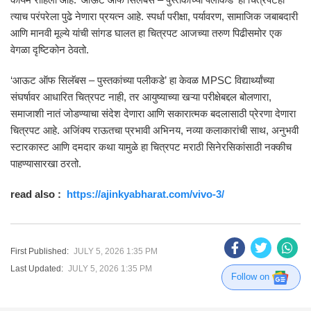
त्याच परंपरेला पुढे नेणारा प्रयत्न आहे. स्पर्धा परीक्षा, पर्यावरण, सामाजिक जबाबदारी
आणि मानवी मूल्ये यांची सांगड घालत हा चित्रपट आजच्या तरुण पिढीसमोर एक
वेगळा दृष्टिकोन ठेवतो.
‘आऊट ऑफ सिलॅबस – पुस्तकांच्या पलीकडे’ हा केवळ MPSC विद्यार्थ्यांच्या
संघर्षावर आधारित चित्रपट नाही, तर आयुष्याच्या खऱ्या परीक्षेबद्दल बोलणारा,
समाजाशी नातं जोडण्याचा संदेश देणारा आणि सकारात्मक बदलासाठी प्रेरणा देणारा
चित्रपट आहे. अजिंक्य राऊतचा प्रभावी अभिनय, नव्या कलाकारांची साथ, अनुभवी
स्टारकास्ट आणि दमदार कथा यामुळे हा चित्रपट मराठी सिनेरसिकांसाठी नक्कीच
पाहण्यासारखा ठरतो.
read also :
https://ajinkyabharat.com/vivo-3/
First Published:
JULY 5, 2026 1:35 PM
Last Updated:
JULY 5, 2026 1:35 PM
Follow on