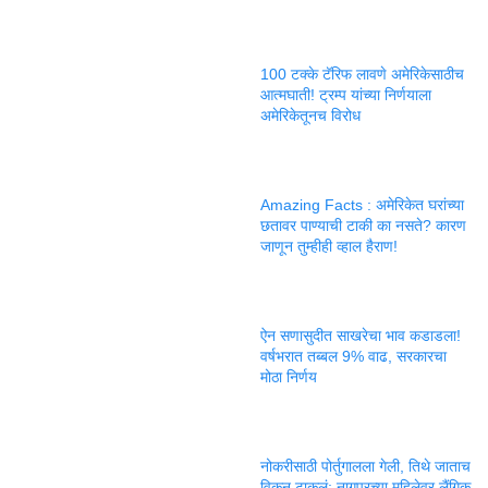
100 टक्के टॅरिफ लावणे अमेरिकेसाठीच
आत्मघाती! ट्रम्प यांच्या निर्णयाला
अमेरिकेतूनच विरोध
Amazing Facts : अमेरिकेत घरांच्या
छतावर पाण्याची टाकी का नसते? कारण
जाणून तुम्हीही व्हाल हैराण!
ऐन सणासुदीत साखरेचा भाव कडाडला!
वर्षभरात तब्बल 9% वाढ, सरकारचा
मोठा निर्णय
नोकरीसाठी पोर्तुगालला गेली, तिथे जाताच
विकून टाकलं; नागपूरच्या महिलेवर लैंगिक