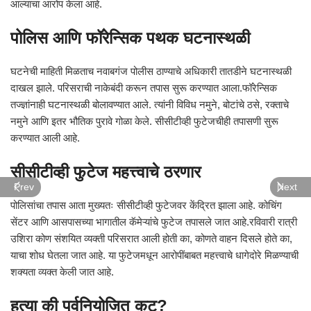
आल्याचा आरोप केला आहे.
पोलिस आणि फॉरेन्सिक पथक घटनास्थळी
घटनेची माहिती मिळताच नवाबगंज पोलीस ठाण्याचे अधिकारी तातडीने घटनास्थळी
दाखल झाले. परिसराची नाकेबंदी करून तपास सुरू करण्यात आला.फॉरेन्सिक
तज्ज्ञांनाही घटनास्थळी बोलावण्यात आले. त्यांनी विविध नमुने, बोटांचे ठसे, रक्ताचे
नमुने आणि इतर भौतिक पुरावे गोळा केले. सीसीटीव्ही फुटेजचीही तपासणी सुरू
करण्यात आली आहे.
सीसीटीव्ही फुटेज महत्त्वाचे ठरणार
Prev
Next
पोलिसांचा तपास आता मुख्यतः सीसीटीव्ही फुटेजवर केंद्रित झाला आहे. कोचिंग
सेंटर आणि आसपासच्या भागातील कॅमेऱ्यांचे फुटेज तपासले जात आहे.रविवारी रात्री
उशिरा कोण संशयित व्यक्ती परिसरात आली होती का, कोणते वाहन दिसले होते का,
याचा शोध घेतला जात आहे. या फुटेजमधून आरोपींबाबत महत्त्वाचे धागेदोरे मिळण्याची
शक्यता व्यक्त केली जात आहे.
हत्या की पूर्वनियोजित कट?