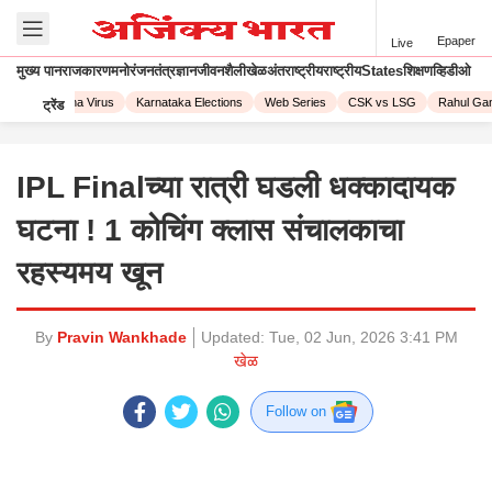
Epaper
Live
मुख्य पान
राजकारण
मनोरंजन
तंत्रज्ञान
जीवनशैली
खेळ
अंतराष्ट्रीय
राष्ट्रीय
States
शिक्षण
व्हिडीओ
23
Corona Virus
Karnataka Elections
Web Series
CSK vs LSG
Rahul Gand
ट्रेंड
IPL Finalच्या रात्री घडली धक्कादायक
घटना ! 1 कोचिंग क्लास संचालकाचा
रहस्यमय खून
By
Pravin Wankhade
Updated:
Tue, 02 Jun, 2026 3:41 PM
खेळ
Follow on