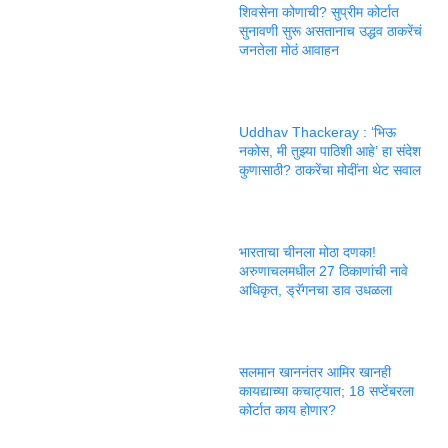
शिवसेना कोणाची? सुप्रीम कोर्टात
सुनावणी सुरू असतानाच उद्धव ठाकरेंचं
जनतेला मोठं आवाहन
Uddhav Thackeray : ‘भिऊ
नकोस, मी तुझ्या पाठिशी आहे’ हा संदेश
कुणासाठी? ठाकरेंचा मोदींना थेट सवाल
भारताचा चीनला मोठा दणका!
अरुणाचलमधील 27 ठिकाणांची नावे
अधिकृत, ड्रॅगनचा डाव उधळला
सलमान खाननंतर आमिर खानही
कायद्याच्या कचाट्यात; 18 सप्टेंबरला
कोर्टात काय होणार?