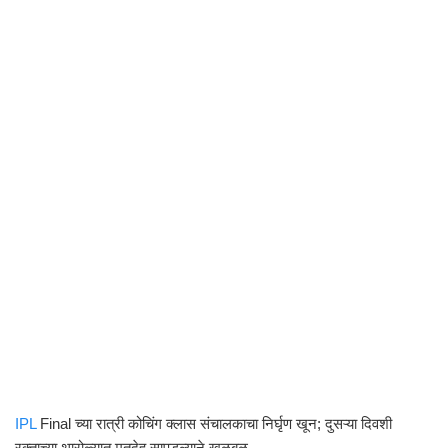
IPL
Final च्या रात्री कोचिंग क्लास संचालकाचा निर्घृण खून; दुसऱ्या दिवशी
रक्ताच्या थारोळ्यात मृतदेह सापडल्याने खळबळ