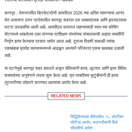
कानपूर : देशभरातील क्रिकेटप्रेमी आयपीएल 2026 च्या अंतिम सामन्याचा आनंद
घेत असताना उत्तर प्रदेशातील कानपूर शहरात एक धक्कादायक आणि हृदयद्रावक
घटना उघडकीस आली आहे. आयपीएल फायनल पाहण्यासाठी स्वतःच्या कोचिंग
सेंटरमध्ये थांबलेल्या एका संगणक प्रशिक्षण संस्थेच्या संचालकाची अज्ञात व्यक्तींनी
निर्घृण हत्या केल्याचा प्रकार समोर आला आहे. दुसऱ्या दिवशी सकाळी त्यांचा
रक्तबंबाळ मृतदेह क्लासरूममध्ये आढळून आल्याने परिसरात एकच खळबळ उडाली
आहे.
या घटनेमुळे कानपूर शहर हादरले असून पोलिसांनी हत्या, लूटमार आणि इतर विविध
शक्यतांच्या अनुषंगाने तपास सुरू केला आहे. मृत व्यक्तीच्या कुटुंबीयांनी ही हत्या
लुटमारीच्या उद्देशाने करण्यात आल्याचा आरोप केला आहे.
RELATED NEWS
सिद्धिविनायक मंदिरातील ‘१८ कोटींच्या
चोरी’चा आरोप; फडणवीसांनी दिले
चौकशीचे आदेश