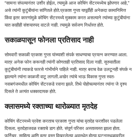
“सामना संपल्यानंतर उशीर होईल, त्यामुळे आज कोचिंग सेंटरमध्येच झोपणार आहे,”
असे त्यांनी कुटुंबीयांना सांगितले होते.प्रकाश गुप्ता यापूर्वीही अनेकदा कामानिमित्त
किंवा इतर कारणांमुळे कोचिंग सेंटरमध्ये मुक्काम करत असल्याने त्यांच्या कुटुंबीयांना
यात काहीही संशयास्पद वाटले नाही. त्यामुळे सर्वजण निर्धास्त होते.
सकाळपासून फोनला प्रतिसाद नाही
सोमवारी सकाळी प्रकाश गुप्ता यांच्याशी संपर्क साधण्याचा प्रयत्न करण्यात आला.
मात्र अनेक फोन करूनही त्यांनी कोणताही प्रतिसाद दिला नाही. सुरुवातीला
कुटुंबीयांनी त्याकडे फारसे गांभीर्याने पाहिले नाही. मात्र बराच वेळ उलटूनही संपर्क न
झाल्याने त्यांना काळजी वाटू लागली.अखेर त्यांचे भाऊ विकास गुप्ता स्वतः
नवाबगंजमधील कोचिंग सेंटरकडे रवाना झाले. तिथे पोहोचल्यानंतर त्यांना जे दृश्य
दिसले ते अत्यंत धक्कादायक होते.
क्लासमध्ये रक्ताच्या थारोळ्यात मृतदेह
कोचिंग सेंटरमध्ये प्रवेश करताच प्रकाश गुप्ता यांचा मृतदेह फरशीवर पडलेला
दिसला. मृतदेहाजवळ रक्ताचे डाग होते. संपूर्ण परिसर अस्ताव्यस्त झाला होता.
फर्निचर, साहित्य आणि इतर वस्तू विखुरलेल्या अवस्थेत होत्या.घटनास्थळावरील