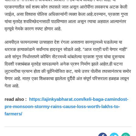
प्रकरणातील सर्व शक्य कोन तपासले जात असून आरोपींना लवकरच अटक केली
जाईल, असा विश्वास पोलिस अधिकाऱ्यांनी व्यक्त केला आहे.दरम्यान, प्रकाश गुप्ता
यांचा मृतदेह शवविच्छेदनासाठी पाठविण्यात आला असून त्याचा अहवाल आल्यानंतर
मृत्यूचे नेमके कारण स्पष्ट होणार आहे.
आयपीएल फायनलच्या उत्साहात देश रंगला असताना कानपूरमध्ये घडलेल्या या
थरारक हत्याकांडाने सर्वांनाच हादरवून सोडले आहे. “आज रात्री घरी येणार नाही”
असे सांगून निर्धास्तपणे कोचिंग सेंटरमध्ये थांबलेल्या प्रकाश गुप्ता यांचा दुसऱ्याच
दिवशी रक्तबंबाळ मृतदेह सापडल्याने अनेक प्रश्न निर्माण झाले आहेत.ही घटना
लुटमारीचा प्रयत्न होता की पूर्वनियोजित कट, याचे उत्तर पोलीस तपासानंतरच समोर
येणार आहे. मात्र एका शिक्षकाचा झालेला दुर्दैवी अंत संपूर्ण परिसराला हळहळ लावून
गेला आहे.
read also :
https://ajinkyabharat.com/keli-baga-zamindost-
pre-monsoon-stormy-rains-cause-loss-worth-lakhs-to-
farmers/