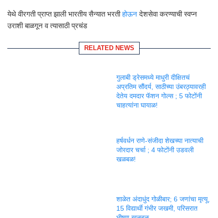
येथे वीरगती प्राप्त झाली भारतीय सैन्यात भरती
होऊन
देशसेवा करण्याची स्वप्न
उराशी बाळगून व त्यासाठी प्रचंड
RELATED NEWS
गुलाबी ड्रेसमध्ये माधुरी दीक्षितचं
अप्रतिम सौंदर्य, साठीच्या उंबरठ्यावरही
देतेय दमदार फॅशन गोल्स ; 5 फोटोंनी
चाहत्यांना घायाळ!
हर्षवर्धन राणे-संजीदा शेखच्या नात्याची
जोरदार चर्चा ; 4 फोटोंनी उडवली
खळबळ!
शाळेत अंदाधुंद गोळीबार; 6 जणांचा मृत्यू,
15 विद्यार्थी गंभीर जखमी, परिसरात
भीषण खळबळ