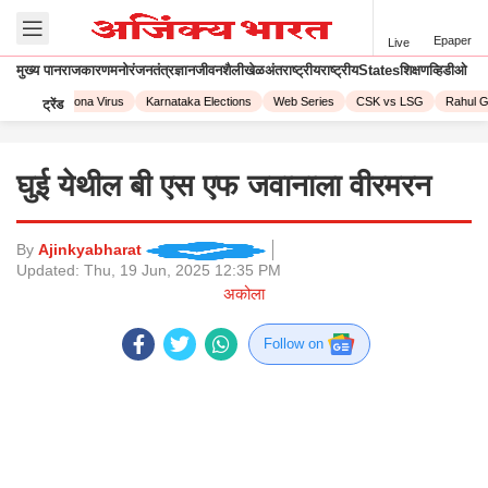
Epaper
Live
मुख्य पान
राजकारण
मनोरंजन
तंत्रज्ञान
जीवनशैली
खेळ
अंतराष्ट्रीय
राष्ट्रीय
States
शिक्षण
व्हिडीओ
 2023
Corona Virus
Karnataka Elections
Web Series
CSK vs LSG
Rahul Ga
ट्रेंड
घुई येथील बी एस एफ जवानाला वीरमरन
By
Ajinkyabharat
Updated:
Thu, 19 Jun, 2025 12:35 PM
अकोला
Follow on