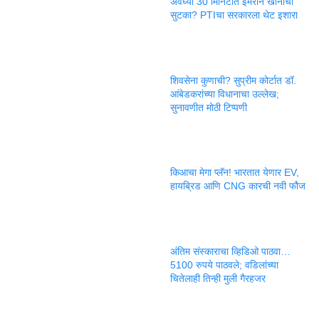
अवघ्या 30 मिनिटांत इमरान खानांची
सुटका? PTIचा सरकारला थेट इशारा
शिवसेना कुणाची? सुप्रीम कोर्टात डॉ.
आंबेडकरांच्या विधानाचा उल्लेख;
सुनावणीत मोठी टिप्पणी
किआचा मेगा प्लॅन! भारतात येणार EV,
हायब्रिड आणि CNG कारची नवी फौज
अंतिम संस्काराचा व्हिडिओ पाठवा…
5100 रुपये पाठवले; वडिलांच्या
चितेलाही तिन्ही मुली गैरहजर