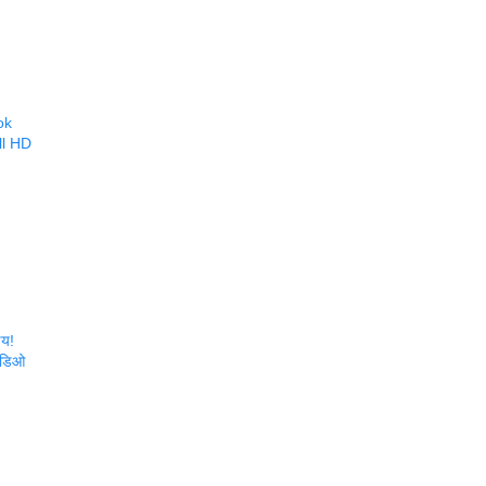
ok
ll HD
णय!
हिडिओ