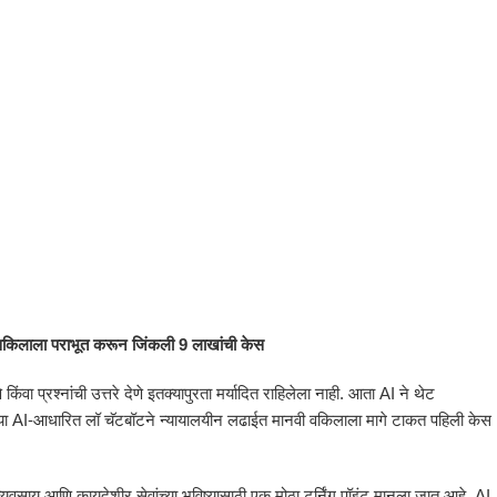
 वकिलाला पराभूत करून जिंकली 9 लाखांची केस
 प्रश्नांची उत्तरे देणे इतक्यापुरता मर्यादित राहिलेला नाही. आता AI ने थेट
ा AI-आधारित लॉ चॅटबॉटने न्यायालयीन लढाईत मानवी वकिलाला मागे टाकत पहिली केस
्यवसाय आणि कायदेशीर सेवांच्या भविष्यासाठी एक मोठा टर्निंग पॉइंट मानला जात आहे. AI