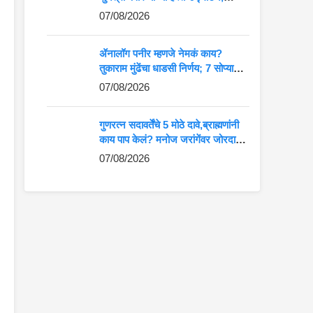
आदिवासी कलेला मोठे व्यासपीठ
07/08/2026
ॲनालॉग पनीर म्हणजे नेमकं काय?
तुकाराम मुंढेंचा धाडसी निर्णय; 7 सोप्या
मार्गांनी ओळखा अस्सल की बनावट पनीर
07/08/2026
गुणरत्न सदावर्तेंचे 5 मोठे दावे,ब्राह्मणांनी
काय पाप केलं? मनोज जरांगेंवर जोरदार
टीका
07/08/2026