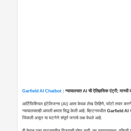
Garfield AI Chatbot
: न्यायालयात AI ची ऐतिहासिक एंट्री; मानवी
आर्टिफिशियल इंटेलिजन्स (AI) आता केवळ लेख लिहिणे, फोटो तयार करणे किंवा
न्यायालयातही आपली क्षमता सिद्ध केली आहे. ब्रिटनमधील
Garfield AI
य
जिंकली असून या घटनेने संपूर्ण जगाचे लक्ष वेधले आहे.
ही केवळ एका खटल्यातील विजयाची गोष्ट नाही, तर न्यायव्यवस्था, वकिली व