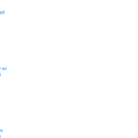
ाते
? मग
ा
ाण
र