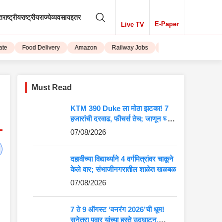
तराष्ट्रीय
राष्ट्रीय
राज्ये
व्यवसाय
इतर
E-Paper
Live TV
Food Delivery
Amazon
Railway Jobs
iPhone 15
Must Read
KTM 390 Duke ला मोठा झटका! 7
हजारांची दरवाढ, फीचर्स तेच; जाणून घ्या
5 मोठे बदल
07/08/2026
दहावीच्या विद्यार्थ्याने 4 वर्गमित्रांवर चाकूने
केले वार; संभाजीनगरातील शाळेत खळबळ
07/08/2026
7 ते 9 ऑगस्ट ‘वनरंग 2026’ची धूम!
सुनेत्रा पवार यांच्या हस्ते उद्घाटन,