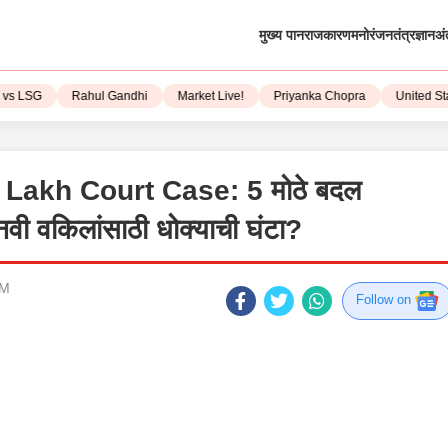
मुख्य पान
राजकारण
मनोरंजन
तंत्रज्ञान
अं
SG
Rahul Gandhi
Market Live!
Priyanka Chopra
United State
 Lakh Court Case: 5 मोठे बदल
ी वकिलांसाठी धोक्याची घंटा?
PM
Follow on