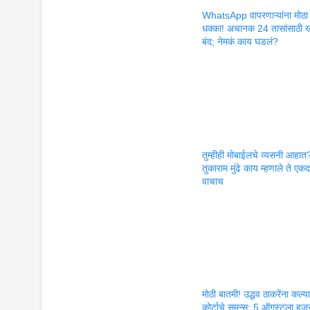
WhatsApp वापरणाऱ्यांना मोठा
धक्का! अचानक 24 तासांसाठी ख
बंद; नेमकं काय घडलं?
तुम्हीही मोबाईलचे व्यसनी आहात
तुकाराम मुंढे काय म्हणाले ते एकद
वाचाच
मोठी बातमी! उद्धव ठाकरेंना कल्य
कोर्टाचे समन्स; 5 ऑगस्टला हज