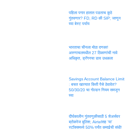
पहिला पगार हातात पडताच कुठे
गुंतवणार? FD, RD की SIP; जाणून
घ्या बेस्ट पर्याय
भारताचा चीनला मोठा दणका!
अरुणाचलमधील 27 ठिकाणांची नावे
अधिकृत, ड्रॅगनचा डाव उधळला
Savings Account Balance Limit
: बचत खात्यात किती पैसे ठेवावेत?
50/30/20 चा गोल्डन नियम समजून
घ्या
दीर्घकालीन गुंतवणुकीसाठी 5 शेअर्सवर
ब्रोकरेज बुलिश; Airtelसह ‘या’
स्टॉक्समध्ये 50% पर्यंत कमाईची संधी!