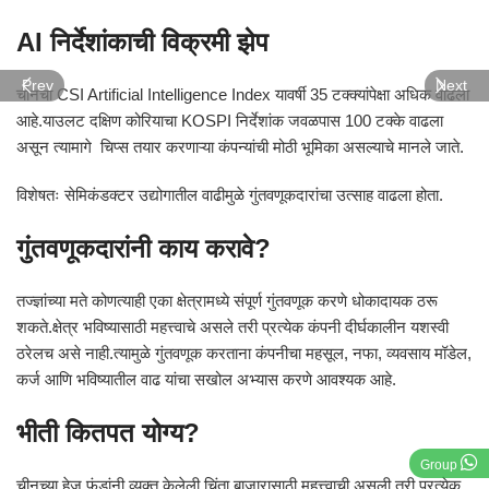
AI निर्देशांकाची विक्रमी झेप
Prev
Next
चीनचा CSI Artificial Intelligence Index यावर्षी 35 टक्क्यांपेक्षा अधिक वाढला
आहे.याउलट दक्षिण कोरियाचा KOSPI निर्देशांक जवळपास 100 टक्के वाढला
असून त्यामागे चिप्स तयार करणाऱ्या कंपन्यांची मोठी भूमिका असल्याचे मानले जाते.
विशेषतः सेमिकंडक्टर उद्योगातील वाढीमुळे गुंतवणूकदारांचा उत्साह वाढला होता.
गुंतवणूकदारांनी काय करावे?
तज्ज्ञांच्या मते कोणत्याही एका क्षेत्रामध्ये संपूर्ण गुंतवणूक करणे धोकादायक ठरू
शकते.क्षेत्र भविष्यासाठी महत्त्वाचे असले तरी प्रत्येक कंपनी दीर्घकालीन यशस्वी
ठरेलच असे नाही.त्यामुळे गुंतवणूक करताना कंपनीचा महसूल, नफा, व्यवसाय मॉडेल,
कर्ज आणि भविष्यातील वाढ यांचा सखोल अभ्यास करणे आवश्यक आहे.
भीती कितपत योग्य?
Group
चीनच्या हेज फंडांनी व्यक्त केलेली चिंता बाजारासाठी महत्त्वाची असली तरी प्रत्येक