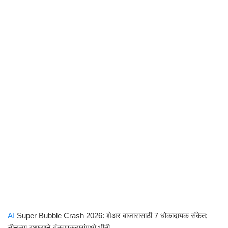
AI
Super Bubble Crash 2026: शेअर बाजारासाठी 7 धोकादायक संकेत;
चीनच्या इशाऱ्याने गुंतवणूकदारांमध्ये भीती