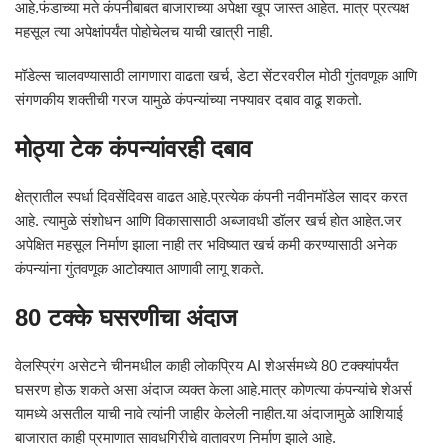
आहे.फंडाच्या मते कंपनीबाबत बाजाराच्या अपेक्षा खूप जास्त आहेत. मात्र प्रत्यक्ष
महसूल त्या अपेक्षांपर्यंत पोहोचेलच याची खात्री नाही.
मॉडेल्स चालवण्यासाठी लागणारा वाढता खर्च, डेटा सेंटरवरील मोठी गुंतवणूक आणि
संगणकीय शक्तीची गरज यामुळे कंपन्यांच्या नफ्यावर दबाव वाढू शकतो.
मोठ्या टेक कंपन्यांवरही दबाव
क्षेत्रातील स्पर्धा दिवसेंदिवस वाढत आहे.प्रत्येक कंपनी नवीनमॉडेल सादर करत
आहे. त्यामुळे संशोधन आणि विकासासाठी अब्जावधी डॉलर खर्च होत आहेत.जर
अपेक्षित महसूल निर्माण झाला नाही तर भविष्यात खर्च कमी करण्यासाठी अनेक
कंपन्यांना गुंतवणूक आटोक्यात आणावी लागू शकते.
80 टक्के घसरणीचा अंदाज
वेलस्प्रिंग असेटने चीनमधील काही लोकप्रिय AI शेअर्समध्ये 80 टक्क्यांपर्यंत
घसरण होऊ शकते असा अंदाज व्यक्त केला आहे.मात्र कोणत्या कंपन्यांचे शेअर्स
यामध्ये असतील याची नावे त्यांनी जाहीर केलेली नाहीत.या अंदाजामुळे आशियाई
बाजारात काही प्रमाणात सावधगिरीचे वातावरण निर्माण झाले आहे.