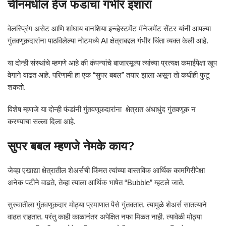
चीनमधील हेज फंडांचा गंभीर इशारा
वेलस्प्रिंग असेट आणि शांघाय बानशिया इन्व्हेस्टमेंट मॅनेजमेंट सेंटर यांनी आपल्या
गुंतवणूकदारांना पाठविलेल्या नोटमध्ये AI क्षेत्राबद्दल गंभीर चिंता व्यक्त केली आहे.
या दोन्ही संस्थांचे म्हणणे आहे की कंपन्यांचे बाजारमूल्य त्यांच्या प्रत्यक्ष कमाईपेक्षा खूप
वेगाने वाढत आहे. परिणामी हा एक “सुपर बबल” तयार झाला असून तो कधीही फुटू
शकतो.
विशेष म्हणजे या दोन्ही फंडांनी गुंतवणूकदारांना क्षेत्रात अंधाधुंद गुंतवणूक न
करण्याचा सल्ला दिला आहे.
सुपर बबल म्हणजे नेमके काय?
जेव्हा एखाद्या क्षेत्रातील शेअर्सची किंमत त्यांच्या वास्तविक आर्थिक कामगिरीपेक्षा
अनेक पटीने वाढते, तेव्हा त्याला आर्थिक भाषेत “Bubble” म्हटले जाते.
सुरुवातीला गुंतवणूकदार मोठ्या प्रमाणात पैसे गुंतवतात. त्यामुळे शेअर्स सातत्याने
वाढत राहतात. परंतु काही काळानंतर अपेक्षित नफा मिळत नाही. त्यावेळी मोठ्या