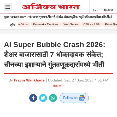
Epaper
Live
मुख्य पान
राजकारण
मनोरंजन
तंत्रज्ञान
जीवनशैली
खेळ
अंतराष्ट्रीय
राष्ट्रीय
States
शिक्षण
व्हिडीओ
023
Corona Virus
Karnataka Elections
Web Series
CSK vs LSG
Rahul Gand
ट्रेंड
AI Super Bubble Crash 2026:
शेअर बाजारासाठी 7 धोकादायक संकेत;
चीनच्या इशाऱ्याने गुंतवणूकदारांमध्ये भीती
By
Pravin Wankhade
Updated:
Sat, 27 Jun, 2026 4:51 PM
तंत्रज्ञान
Follow on