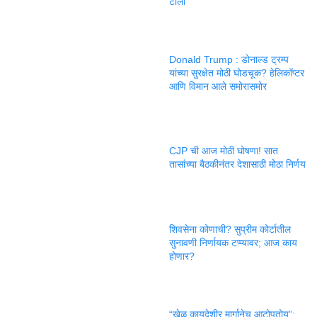
टोला
Donald Trump : डोनाल्ड ट्रम्प
यांच्या सुरक्षेत मोठी घोडचूक? हेलिकॉप्टर
आणि विमान आले समोरासमोर
CJP ची आज मोठी घोषणा! सात
तासांच्या बैठकीनंतर देशासाठी मोठा निर्णय
शिवसेना कोणाची? सुप्रीम कोर्टातील
सुनावणी निर्णायक टप्प्यावर; आज काय
होणार?
“खेळ कायदेशीर मार्गानेच आटोपतोय”;