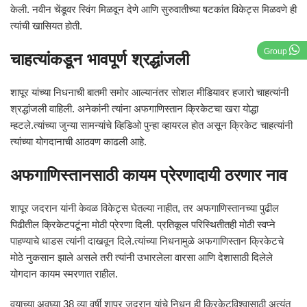
केली. नवीन चेंडूवर स्विंग मिळवून देणे आणि सुरुवातीच्या षटकांत विकेट्स मिळवणे ही
त्यांची खासियत होती.
Group
चाहत्यांकडून भावपूर्ण श्रद्धांजली
शापूर यांच्या निधनाची बातमी समोर आल्यानंतर सोशल मीडियावर हजारो चाहत्यांनी
श्रद्धांजली वाहिली. अनेकांनी त्यांना अफगाणिस्तान क्रिकेटचा खरा योद्धा
म्हटले.त्यांच्या जुन्या सामन्यांचे व्हिडिओ पुन्हा व्हायरल होत असून क्रिकेट चाहत्यांनी
त्यांच्या योगदानाची आठवण काढली आहे.
अफगाणिस्तानसाठी कायम प्रेरणादायी ठरणार नाव
शापूर जदरान यांनी केवळ विकेट्स घेतल्या नाहीत, तर अफगाणिस्तानच्या पुढील
पिढीतील क्रिकेटपटूंना मोठी प्रेरणा दिली. प्रतिकूल परिस्थितीतही मोठी स्वप्ने
पाहण्याचे धाडस त्यांनी दाखवून दिले.त्यांच्या निधनामुळे अफगाणिस्तान क्रिकेटचे
मोठे नुकसान झाले असले तरी त्यांनी उभारलेला वारसा आणि देशासाठी दिलेले
योगदान कायम स्मरणात राहील.
वयाच्या अवघ्या 38 व्या वर्षी शापूर जदरान यांचे निधन ही क्रिकेटविश्वासाठी अत्यंत