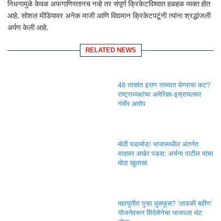
निधनामुळे केवळ अफगाणिस्तानच नव्हे तर संपूर्ण क्रिकेटविश्वात हळहळ व्यक्त होत
आहे. सोशल मीडियावर अनेक माजी आणि विद्यमान क्रिकेटपटूंनी त्यांना श्रद्धांजली
अर्पण केली आहे.
RELATED NEWS
48 तासांत इराण ताब्यात घेण्याचा कट?
राष्ट्राध्यक्षांचा अमेरिका-इस्रायलवर
गंभीर आरोप
मोठी घडामोड! भाजपमधील अंतर्गत
वादावर अखेर पडदा; अर्चना पाटील यांचा
मोठा खुलासा
महायुतीत पुन्हा धुसफूस? ‘लाडकी बहीण’
योजनेवरून शिंदेसेनेचा भाजपला थेट