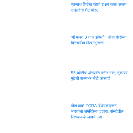
एकनाथ शिंदेंचा फोटो शेअर करत संजय
राऊतांची थेट पोस्ट
‘मी फक्त 3 तास झोपतो’; पीएम मोदींच्या
दिनचर्येचा मोठा खुलासा
55 कोटींचं ॲनालॉग पनीर नष्ट; तुकाराम
मुंढेंची राज्यभर मोठी कारवाई
मोठा वाद! FCRA विधेयकावरून
भारताला अमेरिकेचा इशारा; संसदेतील
निर्णयाकडे जगाचे लक्ष