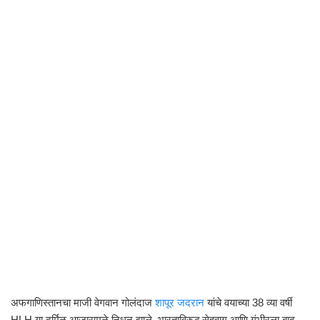
अफगाणिस्तानचा माजी वेगवान गोलंदाज
शापूर जदरान
यांचे वयाच्या 38 व्या वर्षी
HLH या दुर्मिळ आजारामुळे निधन झाले. भारताविरुद्ध सेहवाग आणि गंभीरला बाद