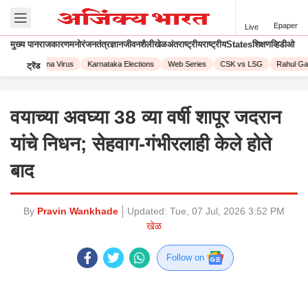
Epaper
Live
मुख्य पान
राजकारण
मनोरंजन
तंत्रज्ञान
जीवनशैली
खेळ
अंतराष्ट्रीय
राष्ट्रीय
States
शिक्षण
व्हिडीओ
023
Corona Virus
Karnataka Elections
Web Series
CSK vs LSG
Rahul Gand
ट्रेंड
वयाच्या अवघ्या 38 व्या वर्षी शापूर जदरान
यांचे निधन; सेहवाग-गंभीरलाही केले होते
बाद
By
Pravin Wankhade
Updated:
Tue, 07 Jul, 2026 3:52 PM
खेळ
Follow on