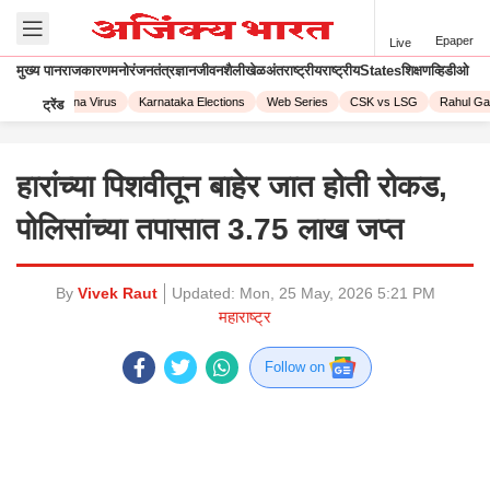
Epaper
Live
मुख्य पान
राजकारण
मनोरंजन
तंत्रज्ञान
जीवनशैली
खेळ
अंतराष्ट्रीय
राष्ट्रीय
States
शिक्षण
व्हिडीओ
023
Corona Virus
Karnataka Elections
Web Series
CSK vs LSG
Rahul Gand
ट्रेंड
हारांच्या पिशवीतून बाहेर जात होती रोकड,
पोलिसांच्या तपासात 3.75 लाख जप्त
By
Vivek Raut
Updated:
Mon, 25 May, 2026 5:21 PM
महाराष्ट्र
Follow on