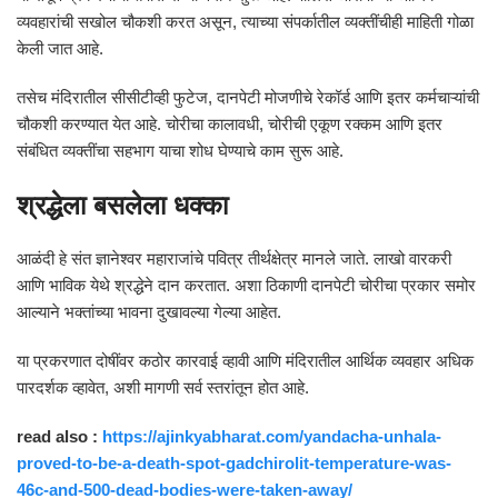
व्यवहारांची सखोल चौकशी करत असून, त्याच्या संपर्कातील व्यक्तींचीही माहिती गोळा
केली जात आहे.
तसेच मंदिरातील सीसीटीव्ही फुटेज, दानपेटी मोजणीचे रेकॉर्ड आणि इतर कर्मचाऱ्यांची
चौकशी करण्यात येत आहे. चोरीचा कालावधी, चोरीची एकूण रक्कम आणि इतर
संबंधित व्यक्तींचा सहभाग याचा शोध घेण्याचे काम सुरू आहे.
श्रद्धेला बसलेला धक्का
आळंदी हे संत ज्ञानेश्वर महाराजांचे पवित्र तीर्थक्षेत्र मानले जाते. लाखो वारकरी
आणि भाविक येथे श्रद्धेने दान करतात. अशा ठिकाणी दानपेटी चोरीचा प्रकार समोर
आल्याने भक्तांच्या भावना दुखावल्या गेल्या आहेत.
या प्रकरणात दोषींवर कठोर कारवाई व्हावी आणि मंदिरातील आर्थिक व्यवहार अधिक
पारदर्शक व्हावेत, अशी मागणी सर्व स्तरांतून होत आहे.
read also :
https://ajinkyabharat.com/yandacha-unhala-
proved-to-be-a-death-spot-gadchirolit-temperature-was-
46c-and-500-dead-bodies-were-taken-away/