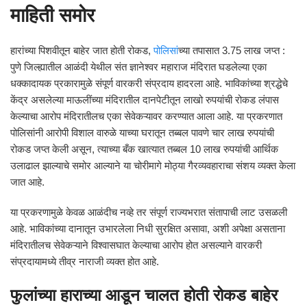
माहिती समोर
हारांच्या पिशवीतून बाहेर जात होती रोकड,
पोलिसां
च्या तपासात 3.75 लाख जप्त :
पुणे जिल्ह्यातील आळंदी येथील संत ज्ञानेश्वर महाराज मंदिरात घडलेल्या एका
धक्कादायक प्रकारामुळे संपूर्ण वारकरी संप्रदाय हादरला आहे. भाविकांच्या श्रद्धेचे
केंद्र असलेल्या माऊलींच्या मंदिरातील दानपेटीतून लाखो रुपयांची रोकड लंपास
केल्याचा आरोप मंदिरातीलच एका सेवेकऱ्यावर करण्यात आला आहे. या प्रकरणात
पोलिसांनी आरोपी विशाल वारुळे याच्या घरातून तब्बल पावणे चार लाख रुपयांची
रोकड जप्त केली असून, त्याच्या बँक खात्यात तब्बल 10 लाख रुपयांची आर्थिक
उलाढाल झाल्याचे समोर आल्याने या चोरीमागे मोठ्या गैरव्यवहाराचा संशय व्यक्त केला
जात आहे.
या प्रकरणामुळे केवळ आळंदीच नव्हे तर संपूर्ण राज्यभरात संतापाची लाट उसळली
आहे. भाविकांच्या दानातून उभारलेला निधी सुरक्षित असावा, अशी अपेक्षा असताना
मंदिरातीलच सेवेकऱ्याने विश्वासघात केल्याचा आरोप होत असल्याने वारकरी
संप्रदायामध्ये तीव्र नाराजी व्यक्त होत आहे.
फुलांच्या हाराच्या आडून चालत होती रोकड बाहेर