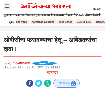
Epaper
Live
मुख्य पान
राजकारण
मनोरंजन
तंत्रज्ञान
जीवनशैली
खेळ
अंतराष्ट्रीय
राष्ट्रीय
States
शिक्षण
व्हिडीओ
 2023
Corona Virus
Karnataka Elections
Web Series
CSK vs LSG
Rahul G
ट्रेंड
ओबीसींना फसवण्याचा हेतू – आंबेडकरांचा
दावा !
By
Ajinkyabharat
Updated:
Mon, 29 Jul, 2024 12:14 PM
महाराष्ट्र
Follow on