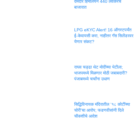
दमदार हिमालयन 440 लवकरच
बाजारात
LPG eKYC Alert! 16 ऑगस्टपर्यंत
ई-केवायसी करा, नाहीतर गॅस सिलेंडरवर
येणार संकट?
राघव चड्ढा थेट मोदींच्या भेटीला;
भाजपमध्ये मिळणार मोठी जबाबदारी?
पंजाबमध्ये चर्चांना उधाण
सिद्धिविनायक मंदिरातील ‘१८ कोटींच्या
चोरी’चा आरोप; फडणवीसांनी दिले
चौकशीचे आदेश