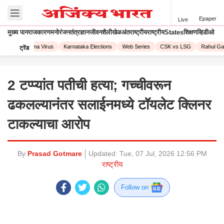
Epaper
Live
मुख्य पान
राजकारण
मनोरंजन
तंत्रज्ञान
जीवनशैली
खेळ
अंतराष्ट्रीय
राष्ट्रीय
States
शिक्षण
व्हिडीओ
023
Corona Virus
Karnataka Elections
Web Series
CSK vs LSG
Rahul Gan
ट्रेंड
2 टप्प्यांत पतीची हत्या; गच्चीवरून
ढकलल्यानंतर सलाईनमध्ये टॉयलेट क्लिनर
टाकल्याचा आरोप
By
Prasad Gotmare
Updated:
Tue, 07 Jul, 2026 12:56 PM
राष्ट्रीय
Follow on