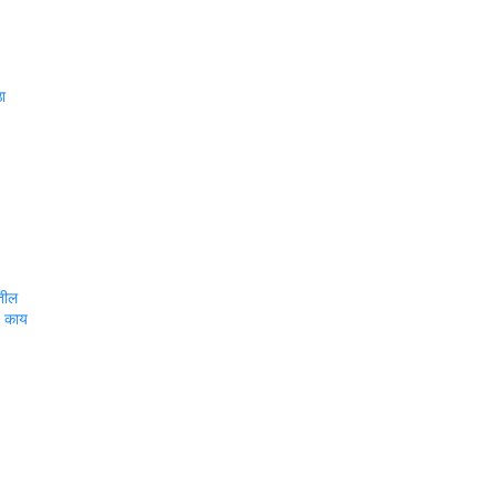
ठा
ातील
ज काय