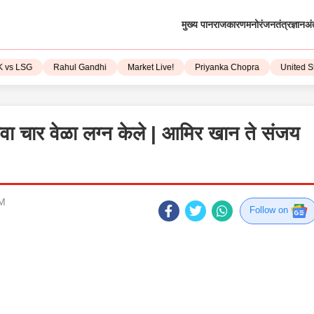
मुख्य पान
राजकारण
मनोरंजन
तंत्रज्ञान
अं
SG
Rahul Gandhi
Market Live!
Priyanka Chopra
United State
किंवा चार वेळा लग्न केले | आमिर खान ते संजय
PM
Follow on