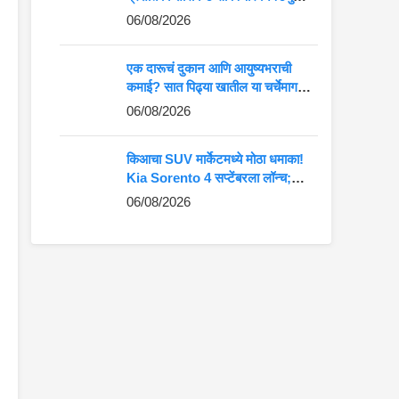
कमान?
06/08/2026
एक दारूचं दुकान आणि आयुष्यभराची
कमाई? सात पिढ्या खातील या चर्चेमागचं
खरं गणित जाणून घ्या
06/08/2026
किआचा SUV मार्केटमध्ये मोठा धमाका!
Kia Sorento 4 सप्टेंबरला लॉन्च;
Fortuner-Kodiaq ला देणार थेट
06/08/2026
टक्कर