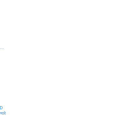
वा…
BD
णारे