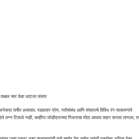
ी तब्बल चार वेळा थाटला संसार
ही अनेकदा चर्चेत असतात. पडद्यावर प्रेम, नातेसंबंध आणि संसाराचे विविध रंग साकारणारे
पहिले लग्न टिकले नाही, काहींना जोडीदाराच्या निधनाचा मोठा आघात सहन करावा लागला, त
त्यानंतर पुन्हा एकदा अशा कलाकारांची नावे समोर येत आहेत ज्यांनी एकापेक्षा अधिक वेळा