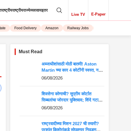
तराष्ट्रीय
राष्ट्रीय
राज्ये
व्यवसाय
इतर
E-Paper
Live TV
Food Delivery
Amazon
Railway Jobs
iPhone 15
Must Read
अब्जाधीशांसाठी मोठी बातमी! Aston
Martin च्या कार 4 कोटींनी स्वस्त, नवीन
किंमत पाहून बसेल धक्का
06/08/2026
शिवसेना कोणाची? सुप्रीम कोर्टात
सिब्बलांचा जोरदार युक्तिवाद; शिंदे गटाच्या
अडचणी वाढणार?
06/08/2026
राष्ट्रवादीच्या मिशन 2027 ची तयारी?
प्रशांत किशोरांकडे सोपवणार निवडणुकीची