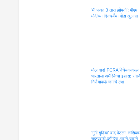
‘मी फक्त 3 तास झोपतो’; पीएम
मोदींच्या दिनचर्येचा मोठा खुलासा
मोठा वाद! FCRA विधेयकावरून
भारताला अमेरिकेचा इशारा; संसद
निर्णयाकडे जगाचे लक्ष
‘गुंगी गुडिया’ वाद पेटला! नाशिकम
राष्ट्रवादी-काँग्रेस आमने-सामने