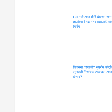
CJP ची आज मोठी घोषणा! सात
तासांच्या बैठकीनंतर देशासाठी मो
निर्णय
शिवसेना कोणाची? सुप्रीम कोर्ट
सुनावणी निर्णायक टप्प्यावर; आ
होणार?