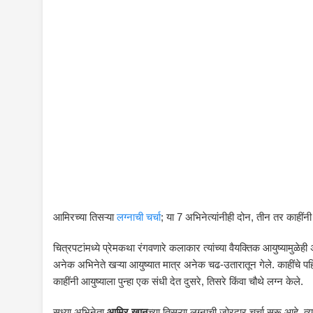
आमिरच्या तिसऱ्या
लग्नाची चर्चा
; या 7 अभिनेत्यांनीही दोन, तीन तर काहींन
चित्रपटांमध्ये प्रेमकथा रंगवणारे कलाकार त्यांच्या वैयक्तिक आयुष्यामुळे
अनेक अभिनेते खऱ्या आयुष्यात मात्र अनेक चढ-उतारातून गेले. काहींचे 
काहींनी आयुष्याला पुन्हा एक संधी देत दुसरे, तिसरे किंवा चौथे लग्न केले.
सध्या अभिनेता
आमिर खान
च्या तिसऱ्या लग्नाची जोरदार चर्चा सुरू आहे. 