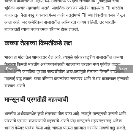
भारतीय बाजारातील मोठ्या चढ-उतारांमध्ये परदेशी संस्थात्मक गुंतवणूकदारांची
भूमिका अत्यंत महत्त्वाची असते. जागतिक स्तरावर जोखीम वाढल्यास FII भारतीय
बाजारातून पैसा काढू शकतात.गेल्या काही सत्रांमध्ये FII च्या विक्रीचा दबाव दिसून
आला आहे. जर अमेरिकन बाजारातील अस्थिरता कायम राहिली, तर भारतीय
बाजारातही त्याचा नकारात्मक परिणाम होऊ शकतो.
कच्च्या तेलाच्या किमतींकडे लक्ष
भारत हा मोठा तेल आयातदार देश आहे. त्यामुळे आंतरराष्ट्रीय बाजारातील कच्च्या
तेलाच्या किमती भारतीय अर्थव्यवस्थेसाठी महत्त्वाच्या ठरतात.मध्य पूर्वेतील वाढता
Prev
Next
तणाव आणि जागतिक पुरवठा साखळीतील अडथळ्यांमुळे तेलाच्या किमती वाढल्यास
महागाई वाढू शकते. याचा परिणाम कंपन्यांच्या नफ्यावर आणि शेअर बाजारावर होण्याची
शक्यता असते.
मान्सूनची प्रगतीही महत्त्वाची
भारतीय अर्थव्यवस्थेत कृषी क्षेत्राचा मोठा वाटा आहे. त्यामुळे मान्सूनची प्रगती आणि
पावसाचे प्रमाण बाजारासाठी महत्त्वाचे असते.यंदा मान्सूनने महाराष्ट्रासह अनेक
भागात वेळेवर प्रवेश केला आहे. चांगला पाऊस झाल्यास ग्रामीण मागणी वाढू शकते,