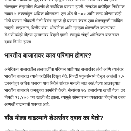
तंत्रज्ञान क्षेत्रातील शेअर्समध्ये सर्वाधिक घसरण झाली. नॅसडॅक कंपोझिट निर्देशांक
तब्बल ४ टक्क्यांहून अधिक कोसळला. एस अँड पी ५०० आणि डाऊ जोन्समध्येही
मोठी घसरण नोंदवली गेली.विशेष म्हणजे ही घसरण केवळ एका क्षेत्रापुरती मर्यादित
नव्हती. तंत्रज्ञान, वित्तीय सेवा, औद्योगिक आणि ग्राहक क्षेत्रातील कंपन्यांच्या
शेअर्समध्येही मोठ्या प्रमाणावर विक्री झाली. त्यामुळे संपूर्ण अमेरिकन बाजारावर
दबाव निर्माण झाला.
भारतीय बाजारावर काय परिणाम होणार?
अमेरिकन बाजारातील हालचालींचा परिणाम आशियाई बाजारांवर होतो आणि त्यानंतर
भारतीय बाजारात त्याचे प्रतिबिंब दिसून येते. निफ्टी फ्युचर्समध्ये दिसून आलेली १.५
टक्क्यांहून अधिक घसरण याच चिंतेचे द्योतक मानली जात आहे.गेल्या आठवड्यात
भारतीय बाजाराने कमकुवत कामगिरी केली. सेन्सेक्स ७४ हजारांच्या खाली गेला, तर
निफ्टी २३,४०० च्या खाली बंद झाला. त्यामुळे सोमवारच्या व्यवहारात विक्रीचा दबाव
आणखी वाढण्याची शक्यता आहे.
बाँड यील्ड वाढल्याने शेअर्सवर दबाव का येतो?