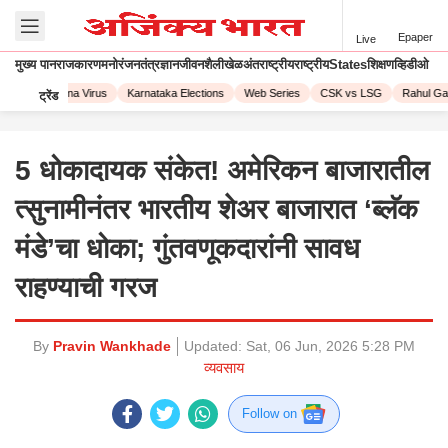
Epaper
Live
मुख्य पान
राजकारण
मनोरंजन
तंत्रज्ञान
जीवनशैली
खेळ
अंतराष्ट्रीय
राष्ट्रीय
States
शिक्षण
व्हिडीओ
023
Corona Virus
Karnataka Elections
Web Series
CSK vs LSG
Rahul Gand
ट्रेंड
5 धोकादायक संकेत! अमेरिकन बाजारातील
त्सुनामीनंतर भारतीय शेअर बाजारात ‘ब्लॅक
मंडे’चा धोका; गुंतवणूकदारांनी सावध
राहण्याची गरज
By
Pravin Wankhade
Updated:
Sat, 06 Jun, 2026 5:28 PM
व्यवसाय
Follow on