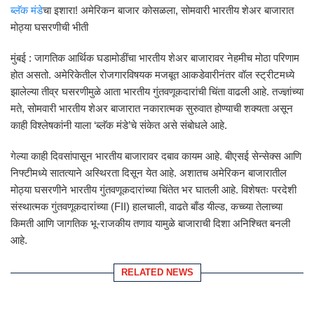
ब्लॅक मंडे
चा इशारा! अमेरिकन बाजार कोसळला, सोमवारी भारतीय शेअर बाजारात
मोठ्या घसरणीची भीती
मुंबई : जागतिक आर्थिक घडामोडींचा भारतीय शेअर बाजारावर नेहमीच मोठा परिणाम
होत असतो. अमेरिकेतील रोजगारविषयक मजबूत आकडेवारीनंतर वॉल स्ट्रीटमध्ये
झालेल्या तीव्र घसरणीमुळे आता भारतीय गुंतवणूकदारांची चिंता वाढली आहे. तज्ज्ञांच्या
मते, सोमवारी भारतीय शेअर बाजारात नकारात्मक सुरुवात होण्याची शक्यता असून
काही विश्लेषकांनी याला ‘ब्लॅक मंडे’चे संकेत असे संबोधले आहे.
गेल्या काही दिवसांपासून भारतीय बाजारावर दबाव कायम आहे. बीएसई सेन्सेक्स आणि
निफ्टीमध्ये सातत्याने अस्थिरता दिसून येत आहे. अशातच अमेरिकन बाजारातील
मोठ्या घसरणीने भारतीय गुंतवणूकदारांच्या चिंतेत भर घातली आहे. विशेषतः परदेशी
संस्थात्मक गुंतवणूकदारांच्या (FII) हालचाली, वाढते बाँड यील्ड, कच्च्या तेलाच्या
किमती आणि जागतिक भू-राजकीय तणाव यामुळे बाजाराची दिशा अनिश्चित बनली
आहे.
RELATED NEWS