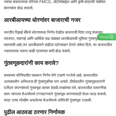
ज्याचा सकारात्मक परिणाम FMCG, ऑटोमोबाईल आणि कृषी क्षेत्राशी संबंधित
कंपन्यांवर होऊ शकतो.
आरबीआयच्या धोरणांवर बाजाराची नजर
भारतीय रिझर्व्ह बँकेचे धोरणात्मक निर्णय देखील बाजाराची दिशा ठरवू शकतात.
Group
व्याजदर, महागाई आणि आर्थिक वाढ याबाबत आरबीआयची भूमिका गुंतवणूकदारांसाठी
महत्त्वाची आहे.जर आरबीआयने वाढीला प्रोत्साहन देणारे संकेत दिले, तर बाजारातील
नकारात्मक भावना काही प्रमाणात कमी होऊ शकते.
गुंतवणूकदारांनी काय करावे?
सध्याच्या परिस्थितीत घाबरून निर्णय घेणे टाळणे गरजेचे आहे. बाजारातील
अल्पकालीन अस्थिरता ही गुंतवणुकीचा भाग असते. दीर्घकालीन गुंतवणूकदारांनी
दर्जेदार कंपन्यांमध्ये गुंतवणूक कायम ठेवावी.तज्ज्ञांच्या मते, बाजारातील घसरणीचा
वापर चांगल्या शेअर्समध्ये टप्प्याटप्प्याने गुंतवणूक करण्यासाठी केला जाऊ शकतो.
मात्र उच्च जोखीम असलेल्या शेअर्समध्ये अतिरेकी गुंतवणूक टाळावी.
पुढील आठवडा ठरणार निर्णायक