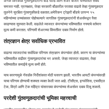
अनेक किरकोळ गुंतवणूकदारांना बाँड यील्ड आणि शेअर बाजार यांच्यातील संबंध
समजत नाही. प्रत्यक्षात, जेव्हा सरकारी बाँडवरील परतावा वाढतो तेव्हा गुंतवणूकदार
तुलनेने सुरक्षित गुंतवणुकीकडे वळतात.अमेरिकन ट्रेझरी बाँडचे उत्पन्न १५
महिन्यांच्या उच्चांकावर पोहोचल्याने जागतिक गुंतवणूकदारांनी शेअर्समधून पैसा
काढण्यास सुरुवात केली. वाढलेले व्याजदर कंपन्यांच्या भविष्यातील नफ्याचे वर्तमान
मूल्य कमी करतात. परिणामी शेअरच्या किंमतींवर दबाव निर्माण होतो.
तंत्रज्ञान क्षेत्र सर्वाधिक प्रभावित
वाढत्या व्याजदरांचा सर्वाधिक परिणाम तंत्रज्ञान कंपन्यांवर होतो. कारण या कंपन्यांच्या
भविष्यातील वाढीवर गुंतवणूकदारांचा भर असतो. जेव्हा व्याजदर वाढतात, तेव्हा
भविष्यातील कमाईचे मूल्य कमी होते.
याच कारणामुळे नॅसडॅक निर्देशांकात मोठी घसरण झाली. भारतीय आयटी कंपन्यांवरही
याचा परिणाम होण्याची शक्यता व्यक्त केली जात आहे. टीसीएस, इन्फोसिस, एचसीएल
टेक, विप्रो आणि टेक महिंद्रा यांसारख्या कंपन्यांच्या शेअर्सवर दबाव दिसू शकतो.
परदेशी गुंतवणूकदारांची भूमिका महत्त्वाची