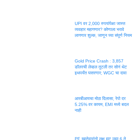
UPI वर 2,000 रुपयांपेक्षा जास्त
व्यवहार महागणार? कोणाला भरावे
लागणार शुल्क, जाणून घ्या संपूर्ण नियम
Gold Price Crash : 3,857
डॉलरची लेव्हल तुटली तर सोनं थेट
इथपर्यंत घसरणार; WGC चा दावा
आरबीआयचा मोठा दिलासा; रेपो दर
5.25% वर कायम, EMI मध्ये बदल
नाही
PF खातेदारांनो लक्ष द्या! उद्या 6 ते