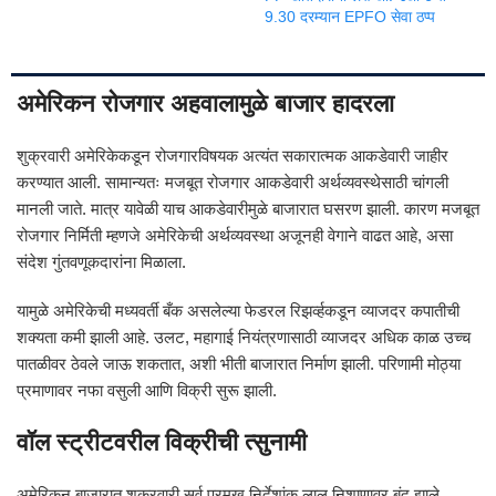
9.30 दरम्यान EPFO सेवा ठप्प
अमेरिकन रोजगार अहवालामुळे बाजार हादरला
शुक्रवारी अमेरिकेकडून रोजगारविषयक अत्यंत सकारात्मक आकडेवारी जाहीर
करण्यात आली. सामान्यतः मजबूत रोजगार आकडेवारी अर्थव्यवस्थेसाठी चांगली
मानली जाते. मात्र यावेळी याच आकडेवारीमुळे बाजारात घसरण झाली. कारण मजबूत
रोजगार निर्मिती म्हणजे अमेरिकेची अर्थव्यवस्था अजूनही वेगाने वाढत आहे, असा
संदेश गुंतवणूकदारांना मिळाला.
यामुळे अमेरिकेची मध्यवर्ती बँक असलेल्या फेडरल रिझर्व्हकडून व्याजदर कपातीची
शक्यता कमी झाली आहे. उलट, महागाई नियंत्रणासाठी व्याजदर अधिक काळ उच्च
पातळीवर ठेवले जाऊ शकतात, अशी भीती बाजारात निर्माण झाली. परिणामी मोठ्या
प्रमाणावर नफा वसुली आणि विक्री सुरू झाली.
वॉल स्ट्रीटवरील विक्रीची त्सुनामी
अमेरिकन बाजारात शुक्रवारी सर्व प्रमुख निर्देशांक लाल निशाणावर बंद झाले.