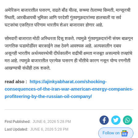
अमेरिकन बाजारातील घसरण, वाढते बाँड यील्ड, कच्च्या तेलाच्या किमती, मान्सूनची
स्थिती, आरबीआयची भूमिका आणि परदेशी गुंतवणूकदारांच्या हालचाली या सर्व
घटकांचा एकत्रित परिणाम भारतीय शेअर बाजारावर होणार आहे.
सोमवारी बाजारात मोठी अस्थिरता दिसू शकते. त्यामुळे गुंतवणूकदारांनी संयम बाळगून
जागतिक घडामोडींवर बारकाईने लक्ष ठेवणे आवश्यक आहे. अल्पकालीन दबाव
असूनही भारतीय अर्थव्यवस्थेची दीर्घकालीन वाढीची क्षमता मजबूत असल्याचे तज्ज्ञांचे
मत आहे. त्यामुळे बाजारातील प्रत्येक घसरण ही भीतीचे कारण नसून योग्य रणनीती
आखण्याची संधीही ठरू शकते.
read also :
https://ajinkyabharat.com/shocking-
consequences-of-the-iran-war-american-energy-companies-
profiteering-by-the-russian-oil-company/
First Published:
JUNE 6, 2026 5:28 PM
Last Updated:
JUNE 6, 2026 5:28 PM
Follow on