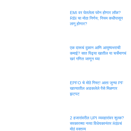
EMI वर घेतलेला फोन होणार लॉक?
RBI चा मोठा निर्णय; नियम कधीपासून
लागू होणार?
एक दारूचं दुकान आणि आयुष्यभराची
कमाई? सात पिढ्या खातील या चर्चेमागचं
खरं गणित जाणून घ्या
EPFO चे मोठे गिफ्ट! आता जुन्या PF
खात्यातील अडकलेले पैसे मिळणार
झटपट
2 हजारांवरील UPI व्यवहारांवर शुल्क?
सरकारच्या नव्या विधेयकानंतर RBIचं
मोठं वक्तव्य