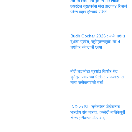
Airtel Recharge Price Hike :
एअरटेल ग्राहकांना मोठा झटका? रिचार्ज
प्लॅन्स महाग होण्याचे संकेत
Budh Gochar 2026 : कर्क राशीत
बुधाचा प्रवेश; सूर्यग्रहणामुळे ‘या’ 4
राशींवर संकटाची छाया
मोठी घडामोड! प्रशांत किशोर थेट
सुनेत्रा पवारांच्या भेटीला; राजकारणात
नव्या समीकरणांची चर्चा
IND vs SL: श्रीलंकेत पोहोचताच
भारतीय संघ नाराज; कसोटी मालिकेपूर्वी
खेळपट्टीवरून मोठा वाद