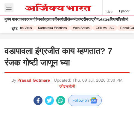
Epaper
Live
मुख्य पान
राजकारण
मनोरंजन
तंत्रज्ञान
जीवनशैली
खेळ
अंतराष्ट्रीय
राष्ट्रीय
States
शिक्षण
व्हिडीओ
023
Corona Virus
Karnataka Elections
Web Series
CSK vs LSG
Rahul Gand
ट्रेंड
वडापावला इंग्रजीत काय म्हणतात? 7
रंजक गोष्टी जाणून घ्या
By
Prasad Gotmare
Updated:
Thu, 09 Jul, 2026 3:38 PM
जीवनशैली
Follow on