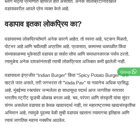
ब्लॉग मोठ्या प्रमाणात व्हायरल होत असतात. अनेक सेलिब्रिटींनीदेखील
वडापाववरील आपले प्रेम व्यक्त केले आहे.
वडापाव इतका लोकप्रिय का?
वडापावच्या लोकप्रियतेमागे अनेक कारणे आहेत. तो स्वस्त आहे, पटकन मिळतो,
पोटभर आहे आणि चवीलाही अप्रतिम आहे. प्रवासात, कामाच्या धावपळीत किंवा
संध्याकाळच्या भुकेसाठी वडापाव हा सर्वात सोपा आणि समाधानकारक पर्याय ठरतो.
त्यामुळेच अनेक दशकांनंतरही त्याची लोकप्रियता अजिबात कमी झालेली नाही.
Group
वडापावला इंग्रजीत “Indian Burger” किंवा “Spicy Potato Burger” असे
म्हटले जात असले, तरी जगभरात तो “Vada Pav” या नावानेच अधिक प्रसिद्ध
आहे. मुंबईच्या रस्त्यांवर जन्मलेला हा साधासुधा पदार्थ आज जागतिक स्तरावर
भारतीय स्ट्रीट फूडची ओळख बनला आहे. चव, परंपरा आणि संस्कृती यांचा सुंदर
संगम असलेला वडापाव हा केवळ खाद्यपदार्थ नाही, तर महाराष्ट्राच्या खाद्यसंस्कृतीचा
अभिमान आहे. त्यामुळे पुढच्या वेळी तुम्ही वडापाव खाताना त्यामागचा इतिहास आणि
त्याचं जागतिक महत्त्व नक्कीच आठवेल.