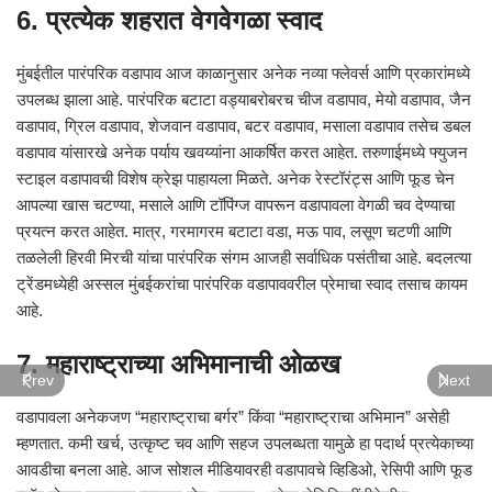
6. प्रत्येक शहरात वेगवेगळा स्वाद
मुंबईतील पारंपरिक वडापाव आज काळानुसार अनेक नव्या फ्लेवर्स आणि प्रकारांमध्ये
उपलब्ध झाला आहे. पारंपरिक बटाटा वड्याबरोबरच चीज वडापाव, मेयो वडापाव, जैन
वडापाव, ग्रिल वडापाव, शेजवान वडापाव, बटर वडापाव, मसाला वडापाव तसेच डबल
वडापाव यांसारखे अनेक पर्याय खवय्यांना आकर्षित करत आहेत. तरुणाईमध्ये फ्युजन
स्टाइल वडापावची विशेष क्रेझ पाहायला मिळते. अनेक रेस्टॉरंट्स आणि फूड चेन
आपल्या खास चटण्या, मसाले आणि टॉपिंग्ज वापरून वडापावला वेगळी चव देण्याचा
प्रयत्न करत आहेत. मात्र, गरमागरम बटाटा वडा, मऊ पाव, लसूण चटणी आणि
तळलेली हिरवी मिरची यांचा पारंपरिक संगम आजही सर्वाधिक पसंतीचा आहे. बदलत्या
ट्रेंडमध्येही अस्सल मुंबईकरांचा पारंपरिक वडापाववरील प्रेमाचा स्वाद तसाच कायम
आहे.
7. महाराष्ट्राच्या अभिमानाची ओळख
Prev
Next
वडापावला अनेकजण “महाराष्ट्राचा बर्गर” किंवा “महाराष्ट्राचा अभिमान” असेही
म्हणतात. कमी खर्च, उत्कृष्ट चव आणि सहज उपलब्धता यामुळे हा पदार्थ प्रत्येकाच्या
आवडीचा बनला आहे. आज सोशल मीडियावरही वडापावचे व्हिडिओ, रेसिपी आणि फूड