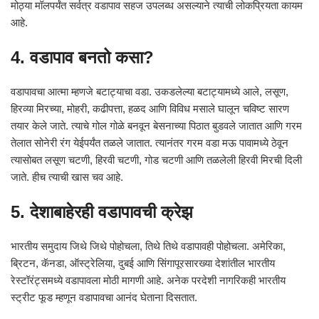
मोठ्या मॉलपर्यंत सर्वत्र वडापाव सहज उपलब्ध असल्याने त्याची लोकप्रियता कायम
आहे.
4. वडापाव बनतो कसा?
वडापावचा आत्मा म्हणजे बटाट्याचा वडा. उकडलेल्या बटाट्यामध्ये आले, लसूण,
हिरव्या मिरच्या, मोहरी, कढीपत्ता, हळद आणि विविध मसाले घालून चविष्ट सारण
तयार केले जाते. त्याचे गोल गोळे बनवून बेसनाच्या पिठात बुडवले जातात आणि गरम
तेलात सोनेरी रंग येईपर्यंत तळले जातात. त्यानंतर गरम वडा मऊ पावामध्ये ठेवून
त्यासोबत लसूण चटणी, हिरवी चटणी, गोड चटणी आणि तळलेली हिरवी मिरची दिली
जाते. हीच त्याची खास चव आहे.
5. देशाबाहेरही वडापावची क्रेझ
भारतीय समुदाय जिथे जिथे पोहोचला, तिथे तिथे वडापावही पोहोचला. अमेरिका,
ब्रिटन, कॅनडा, ऑस्ट्रेलिया, दुबई आणि सिंगापूरसारख्या देशांतील भारतीय
रेस्टॉरंट्समध्ये वडापावला मोठी मागणी आहे. अनेक परदेशी नागरिकही भारतीय
स्ट्रीट फूड म्हणून वडापावचा आनंद घेताना दिसतात.