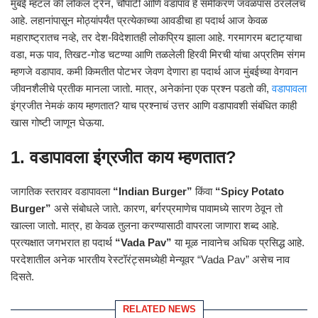
मुंबई म्हटलं की लोकल ट्रेन, चौपाटी आणि वडापाव हे समीकरण जवळपास ठरलेलंच
आहे. लहानांपासून मोठ्यांपर्यंत प्रत्येकाच्या आवडीचा हा पदार्थ आज केवळ
महाराष्ट्रातच नव्हे, तर देश-विदेशातही लोकप्रिय झाला आहे. गरमागरम बटाट्याचा
वडा, मऊ पाव, तिखट-गोड चटण्या आणि तळलेली हिरवी मिरची यांचा अप्रतिम संगम
म्हणजे वडापाव. कमी किमतीत पोटभर जेवण देणारा हा पदार्थ आज मुंबईच्या वेगवान
जीवनशैलीचे प्रतीक मानला जातो. मात्र, अनेकांना एक प्रश्न पडतो की,
वडापावला
इंग्रजीत नेमकं काय म्हणतात? याच प्रश्नाचं उत्तर आणि वडापावशी संबंधित काही
खास गोष्टी जाणून घेऊया.
1. वडापावला इंग्रजीत काय म्हणतात?
जागतिक स्तरावर वडापावला
“Indian Burger”
किंवा
“Spicy Potato
Burger”
असे संबोधले जाते. कारण, बर्गरप्रमाणेच पावामध्ये सारण ठेवून तो
खाल्ला जातो. मात्र, हा केवळ तुलना करण्यासाठी वापरला जाणारा शब्द आहे.
प्रत्यक्षात जगभरात हा पदार्थ
“Vada Pav”
या मूळ नावानेच अधिक प्रसिद्ध आहे.
परदेशातील अनेक भारतीय रेस्टॉरंट्समध्येही मेन्यूवर “Vada Pav” असेच नाव
दिसते.
RELATED NEWS